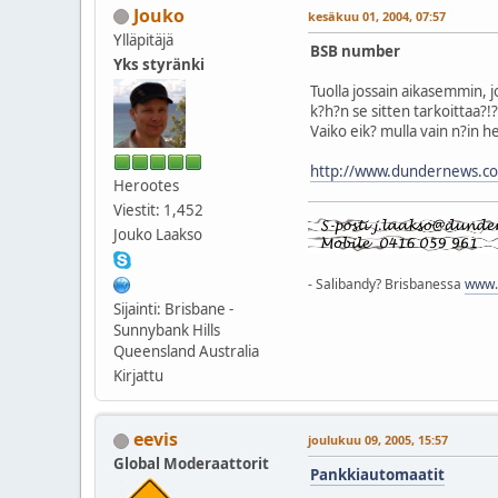
Jouko
kesäkuu 01, 2004, 07:57
Ylläpitäjä
BSB number
Yks styränki
Tuolla jossain aikasemmin, 
k?h?n se sitten tarkoittaa?!?
Vaiko eik? mulla vain n?in hel
http://www.dundernews.com
Herootes
Viestit: 1,452
Jouko Laakso
- Salibandy? Brisbanessa
www.q
Sijainti: Brisbane -
Sunnybank Hills
Queensland Australia
Kirjattu
eevis
joulukuu 09, 2005, 15:57
Global Moderaattorit
Pankkiautomaatit