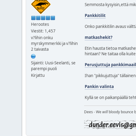
Semmosta kysyisin,että mik
Pankkitilit
Herootes
Onko pankkitilin avaus vältt
Viestit: 1,457
matkashekit?
v?lihin onku
myrskymmerkki ja v?lihin
Etin hausta tietoa matkashek
2 taivasta
hintaan? Ne taitaa olla kuit
Sijainti: Uusi-Seelanti, se
Perusjuttuja pankkimaai
parempi puoli
Kirjattu
Ihan "pikkujuttuja" tällainen
Pankin valinta
Kyllä se on paikanpäällä teht
Dees - We
will
bloody bounce ba