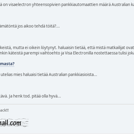
ä on visaelectron yhteensopivien pankkiautomaattien määrä Australian k
ämätöntä jos aikoo tehdä töitä?...
eistä, mutta ei oikein löytynyt. haluaisin tietää, että mistä matkailijat ov
enkin käteistä parempi vaihtoehto ja Visa Electronilla nostettaessa tulisi jo
lmasta?
 utelias mies haluaisi tietää Australian pankkiasioista...
ävä. Ja henk tod. pitää olla hyvä...
ck!!!