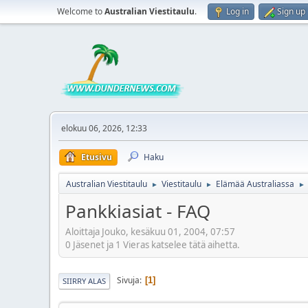
Welcome to
Australian Viestitaulu
.
Log in
Sign up
elokuu 06, 2026, 12:33
Etusivu
Haku
Australian Viestitaulu
Viestitaulu
Elämää Australiassa
►
►
►
Pankkiasiat - FAQ
Aloittaja Jouko, kesäkuu 01, 2004, 07:57
0 Jäsenet ja 1 Vieras katselee tätä aihetta.
Sivuja
1
SIIRRY ALAS