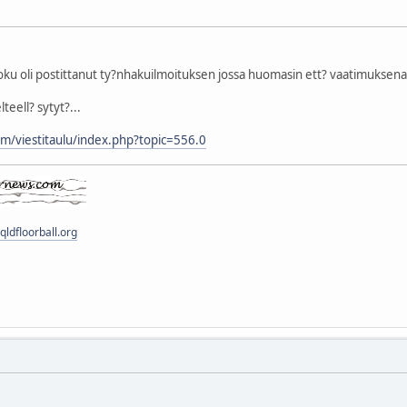
joku oli postittanut ty?nhakuilmoituksen jossa huomasin ett? vaatimuksena 
teell? sytyt?...
/viestitaulu/index.php?topic=556.0
ldfloorball.org