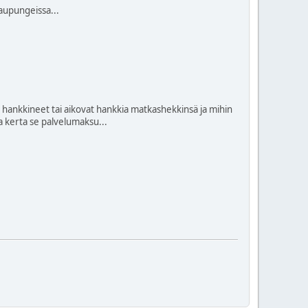
aupungeissa...
at hankkineet tai aikovat hankkia matkashekkinsä ja mihin
ka kerta se palvelumaksu...