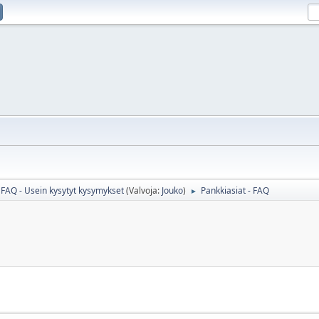
FAQ - Usein kysytyt kysymykset
(Valvoja:
Jouko
)
Pankkiasiat - FAQ
►