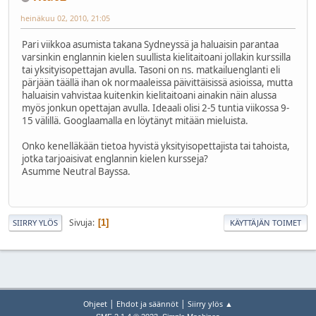
heinäkuu 02, 2010, 21:05
Pari viikkoa asumista takana Sydneyssä ja haluaisin parantaa
varsinkin englannin kielen suullista kielitaitoani jollakin kurssilla
tai yksityisopettajan avulla. Tasoni on ns. matkailuenglanti eli
pärjään täällä ihan ok normaaleissa päivittäisissä asioissa, mutta
haluaisin vahvistaa kuitenkin kielitaitoani ainakin näin alussa
myös jonkun opettajan avulla. Ideaali olisi 2-5 tuntia viikossa 9-
15 välillä. Googlaamalla en löytänyt mitään mieluista.
Onko kenelläkään tietoa hyvistä yksityisopettajista tai tahoista,
jotka tarjoaisivat englannin kielen kursseja?
Asumme Neutral Bayssa.
Sivuja
1
SIIRRY YLÖS
KÄYTTÄJÄN TOIMET
|
|
Ohjeet
Ehdot ja säännöt
Siirry ylös ▲