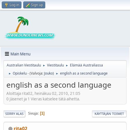
Log in
Sign up
Main Menu
Australian Viestitaulu
Viestitaulu
Elämää Australiassa
►
►
Opiskelu -
(Valvoja:
Jouko
)
english as a second language
►
►
english as a second language
Aloittaja rita02, heinäkuu 02, 2010, 21:05
0 Jäsenet ja 1 Vieras katselee tätä aihetta.
Sivuja
1
SIIRRY ALAS
KÄYTTÄJÄN TOIMET
rita02