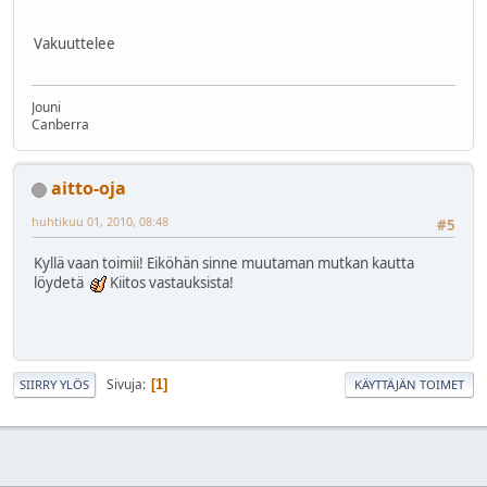
Vakuuttelee
Jouni
Canberra
aitto-oja
huhtikuu 01, 2010, 08:48
#5
Kyllä vaan toimii! Eiköhän sinne muutaman mutkan kautta
löydetä
Kiitos vastauksista!
Sivuja
1
SIIRRY YLÖS
KÄYTTÄJÄN TOIMET