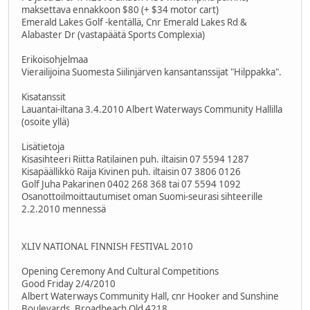
maksettava ennakkoon $80 (+ $34 motor cart)
Emerald Lakes Golf -kentällä, Cnr Emerald Lakes Rd &
Alabaster Dr (vastapäätä Sports Complexia)
Erikoisohjelmaa
Vierailijoina Suomesta Siilinjärven kansantanssijat "Hilppakka".
Kisatanssit
Lauantai-iltana 3.4.2010 Albert Waterways Community Hallilla
(osoite yllä)
Lisätietoja
Kisasihteeri Riitta Ratilainen puh. iltaisin 07 5594 1287
Kisapäällikkö Raija Kivinen puh. iltaisin 07 3806 0126
Golf Juha Pakarinen 0402 268 368 tai 07 5594 1092
Osanottoilmoittautumiset oman Suomi-seurasi sihteerille
2.2.2010 mennessä
XLIV NATIONAL FINNISH FESTIVAL 2010
Opening Ceremony And Cultural Competitions
Good Friday 2/4/2010
Albert Waterways Community Hall, cnr Hooker and Sunshine
Boulevards, Broadbeach Qld 4218