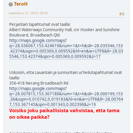
TeroH
maaliskuu 31, 2010, 09:59
#3
Perjantain tapahtumat ovat taalla:
Albert Waterways Community Hall, cnr Hooker and Sunshine
Boulevard, Broadbeach Qld
http://maps.google.com/maps?
q=-28.036067,153.424619&num=1&t=h&sll=-28.035546,153
.42374&sspn=0.005369,0.009592&hl=en&ie=UTF8&ll=-28.03
5546,153.42374&spn=0.005369,0.009592&z=17
Uskoisin, etta Lauantain ja sunnuntain urheilutapahtumat ovat
taalla:
356-418 Nerang Broadbeach Rd
http://maps.google.com/maps?
q=-28.007815,153.367188&num=1&t=h&sll=-28.000199,153
.36&sspn=0.010742,0.019183&hl=en&ie=UTF8&ll=-28.00764
7,153.367145&spn=0.001343,0.002398&z=19
Voisiko joku paikallisista vahvistaa, etta tama
on oikea paikka?