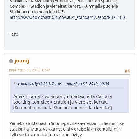
Ainakin tama sivu antaa ymmartaa, etta Carrara Sporting
Complex = Stadion ja viereiset kentat. (Kummalla puolella
Stadionia on meidan kentta?)
http://www.goldcoast.qld.gov.au/t_standard2.aspx?PID=100
Tero
jounij
maaliskuu 31, 2010, 11:39
#4
Lainaus käyttäjältä: TeroH - maaliskuu 31, 2010, 09:59
Ainakin tama sivu antaa ymmartaa, etta Carrara
Sporting Complex = Stadion ja viereiset kentat.
(Kummalla puolella Stadionia on meidan kentta?)
Viimeksi Gold Coastin Suomi-päivillä käydessäni urheiltiin itse
stadionilla. Mutta vaikka nyt olisi viereiselläkin kentällä, niin
kyllä sieltä suomalaisten seurue löytyy.