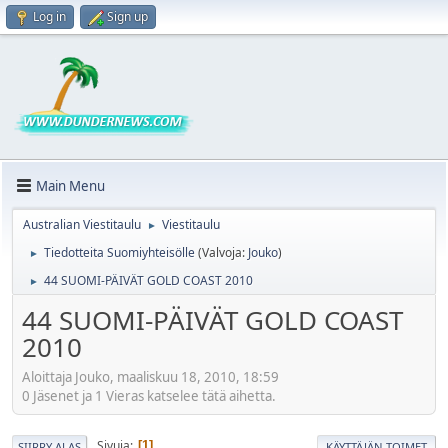
Log in
Sign up
Main Menu
Australian Viestitaulu
Viestitaulu
►
Tiedotteita Suomiyhteisölle
(Valvoja:
Jouko
)
►
44 SUOMI-PÄIVÄT GOLD COAST 2010
►
44 SUOMI-PÄIVÄT GOLD COAST
2010
Aloittaja Jouko, maaliskuu 18, 2010, 18:59
0 Jäsenet ja 1 Vieras katselee tätä aihetta.
Sivuja
1
SIIRRY ALAS
KÄYTTÄJÄN TOIMET