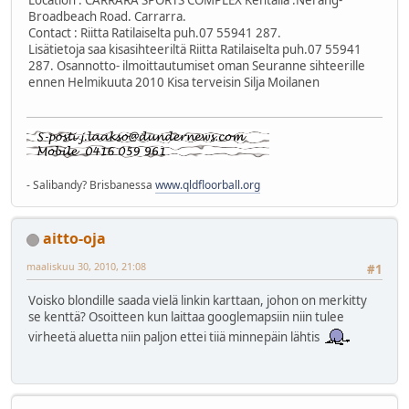
Broadbeach Road. Carrarra.
Contact : Riitta Ratilaiselta puh.07 55941 287.
Lisätietoja saa kisasihteeriltä Riitta Ratilaiselta puh.07 55941
287. Osannotto- ilmoittautumiset oman Seuranne sihteerille
ennen Helmikuuta 2010 Kisa terveisin Silja Moilanen
- Salibandy? Brisbanessa
www.qldfloorball.org
aitto-oja
maaliskuu 30, 2010, 21:08
#1
Voisko blondille saada vielä linkin karttaan, johon on merkitty
se kenttä? Osoitteen kun laittaa googlemapsiin niin tulee
virheetä aluetta niin paljon ettei tiiä minnepäin lähtis