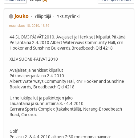
Jouko
Ylläpitäjä
Yks styränki
maaliskuu 18, 2010, 18:59
44 SUOMI-PÄIVÄT 2010. Avajaiset ja Henkiset kilpailut Pitkänä
Perjantaina 2.4.2010 Albert Waterways Community Hall, crn
Hooker and Sunshine Bulevards.Broadbeach Qld 4218
XLIV SUOMI-PÄIVÄT 2010
Avajaiset ja henkiset kilpailut
Pitkänä perjantaina 2.4.2010
Albert Waterways Community Hall, cnr Hooker and Sunshine
Boulevards, Broadbeach Qld 4218
Urheilukilpailut ja palkintojen jako
Lauantaina ja sunnuntaina 3. - 4.4.2010
Carrara Sports Complex (takakentällä), Nerang-Broadbeach
Road, Carrara.
Golf
Pe ja su 2. & 4.4.2010 alkaen 7:30 molempina päivinä;