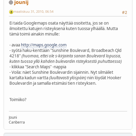
jounij
maaliskuu 31, 2010, 06:54
#2
Ei taida Googlemaps osata näyttää osoitetta, jos se on
ilmoitettu katujen risteyksenä kuten tuossa ylhäällä. Mutta
tämä toimii ainakin minulle:
- avaa
http://maps.google.com
- syötä haku-kenttään "Sunshine Boulevard, Broadbeach Qld
4218"
(huomaa, ettei ole s-kirjainta sanan Boulevard lopussa,
kuten tuossa yllä kahden bulevardin risteyksestä puhuttaessa)
- klikkaa "Search Maps" -nappia
- Voila: näet Sunshine Boulevardin sijainnin. Nyt silmäilet
kartalta kadun vartta
(luultavasti ylöspäin)
niin löydät Hooker
Boulevardin ja samalla etsimäsi tien risteyksen.
Toimiiko?
Jouni
Canberra