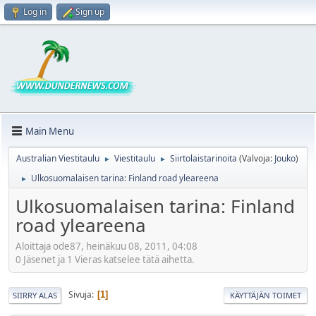
Log in
Sign up
Main Menu
Australian Viestitaulu
Viestitaulu
Siirtolaistarinoita
(Valvoja:
Jouko
)
►
►
Ulkosuomalaisen tarina: Finland road yleareena
►
Ulkosuomalaisen tarina: Finland
road yleareena
Aloittaja ode87, heinäkuu 08, 2011, 04:08
0 Jäsenet ja 1 Vieras katselee tätä aihetta.
Sivuja
1
SIIRRY ALAS
KÄYTTÄJÄN TOIMET