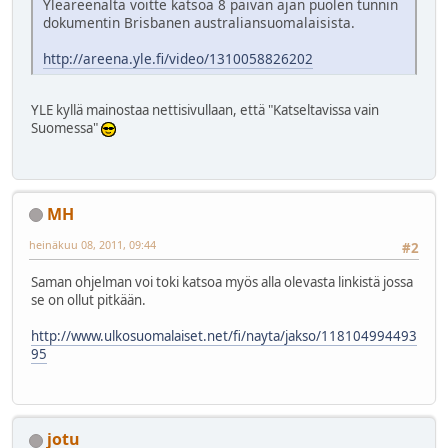
Yleareenalta voitte katsoa 8 päivän ajan puolen tunnin
dokumentin Brisbanen australiansuomalaisista.
http://areena.yle.fi/video/1310058826202
YLE kyllä mainostaa nettisivullaan, että "Katseltavissa vain
Suomessa"
MH
heinäkuu 08, 2011, 09:44
#2
Saman ohjelman voi toki katsoa myös alla olevasta linkistä jossa
se on ollut pitkään.
http://www.ulkosuomalaiset.net/fi/nayta/jakso/118104994493
95
jotu