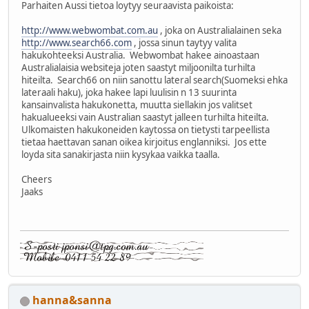
Parhaiten Aussi tietoa loytyy seuraavista paikoista:
http://www.webwombat.com.au
, joka on Australialainen seka
http://www.search66.com
, jossa sinun taytyy valita
hakukohteeksi Australia. Webwombat hakee ainoastaan
Australialaisia websiteja joten saastyt miljoonilta turhilta
hiteilta. Search66 on niin sanottu lateral search(Suomeksi ehka
lateraali haku), joka hakee lapi luulisin n 13 suurinta
kansainvalista hakukonetta, muutta siellakin jos valitset
hakualueeksi vain Australian saastyt jalleen turhilta hiteilta.
Ulkomaisten hakukoneiden kaytossa on tietysti tarpeellista
tietaa haettavan sanan oikea kirjoitus englanniksi. Jos ette
loyda sita sanakirjasta niin kysykaa vaikka taalla.
Cheers
Jaaks
hanna&sanna