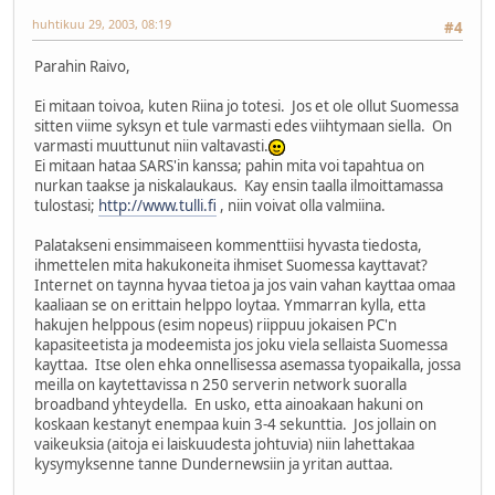
huhtikuu 29, 2003, 08:19
#4
Parahin Raivo,
Ei mitaan toivoa, kuten Riina jo totesi. Jos et ole ollut Suomessa
sitten viime syksyn et tule varmasti edes viihtymaan siella. On
varmasti muuttunut niin valtavasti.
Ei mitaan hataa SARS'in kanssa; pahin mita voi tapahtua on
nurkan taakse ja niskalaukaus. Kay ensin taalla ilmoittamassa
tulostasi;
http://www.tulli.fi
, niin voivat olla valmiina.
Palatakseni ensimmaiseen kommenttiisi hyvasta tiedosta,
ihmettelen mita hakukoneita ihmiset Suomessa kayttavat?
Internet on taynna hyvaa tietoa ja jos vain vahan kayttaa omaa
kaaliaan se on erittain helppo loytaa. Ymmarran kylla, etta
hakujen helppous (esim nopeus) riippuu jokaisen PC'n
kapasiteetista ja modeemista jos joku viela sellaista Suomessa
kayttaa. Itse olen ehka onnellisessa asemassa tyopaikalla, jossa
meilla on kaytettavissa n 250 serverin network suoralla
broadband yhteydella. En usko, etta ainoakaan hakuni on
koskaan kestanyt enempaa kuin 3-4 sekunttia. Jos jollain on
vaikeuksia (aitoja ei laiskuudesta johtuvia) niin lahettakaa
kysymyksenne tanne Dundernewsiin ja yritan auttaa.