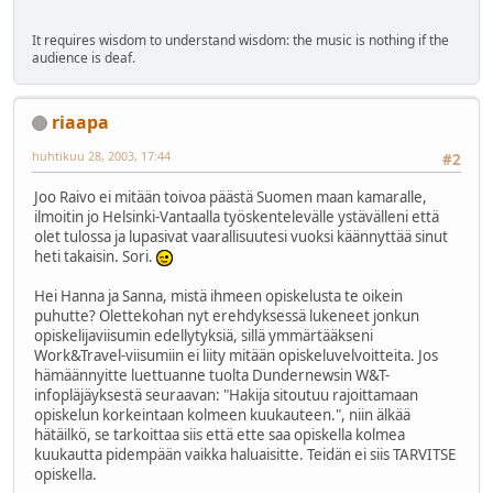
It requires wisdom to understand wisdom: the music is nothing if the
audience is deaf.
riaapa
huhtikuu 28, 2003, 17:44
#2
Joo Raivo ei mitään toivoa päästä Suomen maan kamaralle,
ilmoitin jo Helsinki-Vantaalla työskentelevälle ystävälleni että
olet tulossa ja lupasivat vaarallisuutesi vuoksi käännyttää sinut
heti takaisin. Sori.
Hei Hanna ja Sanna, mistä ihmeen opiskelusta te oikein
puhutte? Olettekohan nyt erehdyksessä lukeneet jonkun
opiskelijaviisumin edellytyksiä, sillä ymmärtääkseni
Work&Travel-viisumiin ei liity mitään opiskeluvelvoitteita. Jos
hämäännyitte luettuanne tuolta Dundernewsin W&T-
infopläjäyksestä seuraavan: "Hakija sitoutuu rajoittamaan
opiskelun korkeintaan kolmeen kuukauteen.", niin älkää
hätäilkö, se tarkoittaa siis että ette saa opiskella kolmea
kuukautta pidempään vaikka haluaisitte. Teidän ei siis TARVITSE
opiskella.