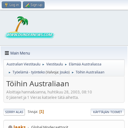
Log in
Sign up
Main Menu
Australian Viestitaulu
Viestitaulu
Elämää Australiassa
►
►
Työelämä - työnteko
(Valvoja:
Jouko
)
Töihin Australiaan
►
►
Töihin Australiaan
Aloittaja hanna&sanna, huhtikuu 28, 2003, 08:10
0 Jäsenet ja 1 Vieras katselee tätä aihetta.
Sivuja
1
SIIRRY ALAS
KÄYTTÄJÄN TOIMET
Jaaks
Global Moderaattorit