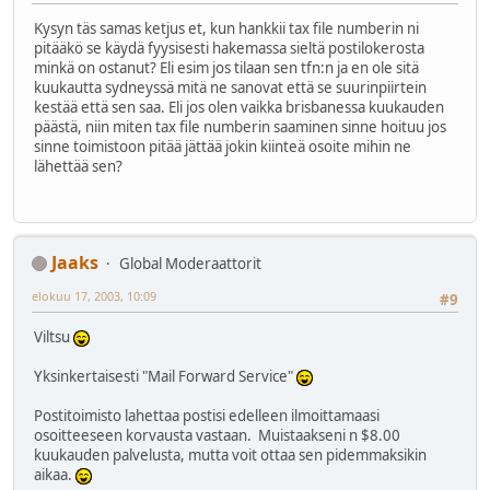
Kysyn täs samas ketjus et, kun hankkii tax file numberin ni
pitääkö se käydä fyysisesti hakemassa sieltä postilokerosta
minkä on ostanut? Eli esim jos tilaan sen tfn:n ja en ole sitä
kuukautta sydneyssä mitä ne sanovat että se suurinpiirtein
kestää että sen saa. Eli jos olen vaikka brisbanessa kuukauden
päästä, niin miten tax file numberin saaminen sinne hoituu jos
sinne toimistoon pitää jättää jokin kiinteä osoite mihin ne
lähettää sen?
Jaaks
Global Moderaattorit
elokuu 17, 2003, 10:09
#9
Viltsu
Yksinkertaisesti "Mail Forward Service"
Postitoimisto lahettaa postisi edelleen ilmoittamaasi
osoitteeseen korvausta vastaan. Muistaakseni n $8.00
kuukauden palvelusta, mutta voit ottaa sen pidemmaksikin
aikaa.