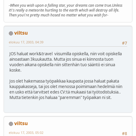
-When you wish upon a falling star, your dreams can come true.Unless
it\'s really a meteorite hurtling to the earth which will destroy all life.
Then you\'re pretty much hosed no matter what you wish for-
viltsu
elokuu 17, 2003, 04:39
#7
JOS haluat work&travel viisumilla opiskella, niin voit opiskella
ainoastaan 3kuukautta. Mutta jos sinua ei kiinnosta tuon
vuoden aikana opiskella niin sittenhän tuo sääntö ei sinua
koske.
Jos olet hakemassa työpaikkaa kaupasta jossa haluat pakata
kauppakasseja, tai jos olet menossa poimimaan hedelmiä niin
en usko että tarvitset edes CV:tä mukaasi tai työtodistuksia..
Mutta tietenkin jos haluaa "paremman" työpaikan ni sit.
viltsu
elokuu 17, 2003, 05:02
#8