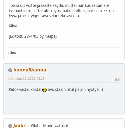
Töissä siis voitte ja saatte käydä, muttei liian kauaa samalle
työnantajalle, jotta tulisi myös matkusteltua. Jaaksin linkki on
hyvä ja aika tyhjentävä selonteko asiasta.
Riina.
[Editoitu 28/4/03 by riaapa]
Riina
hanna&sanna
huhtikuu 29, 2003, 04:28
#3
Kiitos vastauksista!
sivuista on ollut paljon hyötyä =)
Jaaks
Global Moderaattorit