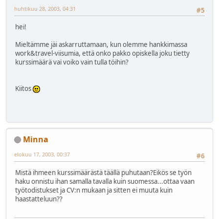
huhtikuu 28, 2003, 04:31
#5
hei!
Mieltämme jäi askarruttamaan, kun olemme hankkimassa
work&travel-viisumia, että onko pakko opiskella joku tietty
kurssimäärä vai voiko vain tulla töihin?
Kiitos
Minna
elokuu 17, 2003, 00:37
#6
Mistä ihmeen kurssimäärästä täällä puhutaan?Eikös se työn
haku onnistu ihan samalla tavalla kuin suomessa...ottaa vaan
työtodistukset ja CV:n mukaan ja sitten ei muuta kuin
haastatteluun??