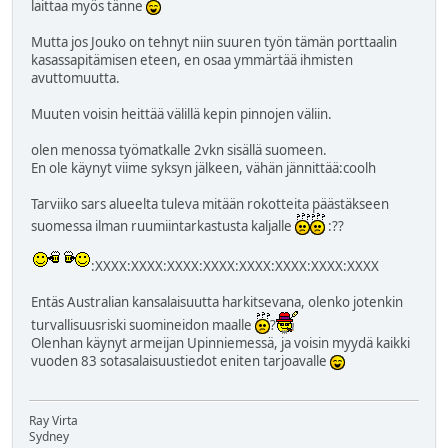
laittaa myös tänne
Mutta jos Jouko on tehnyt niin suuren työn tämän porttaalin
kasassapitämisen eteen, en osaa ymmärtää ihmisten
avuttomuutta.
Muuten voisin heittää välillä kepin pinnojen väliin.
olen menossa työmatkalle 2vkn sisällä suomeen.
En ole käynyt viime syksyn jälkeen, vähän jännittää:coolh
Tarviiko sars alueelta tuleva mitään rokotteita päästäkseen
suomessa ilman ruumiintarkastusta kaljalle
:??
:XXXX:XXXX:XXXX:XXXX:XXXX:XXXX:XXXX:XXXX
Entäs Australian kansalaisuutta harkitsevana, olenko jotenkin
turvallisuusriski suomineidon maalle
?
Olenhan käynyt armeijan Upinniemessä, ja voisin myydä kaikki
vuoden 83 sotasalaisuustiedot eniten tarjoavalle
Ray Virta
Sydney