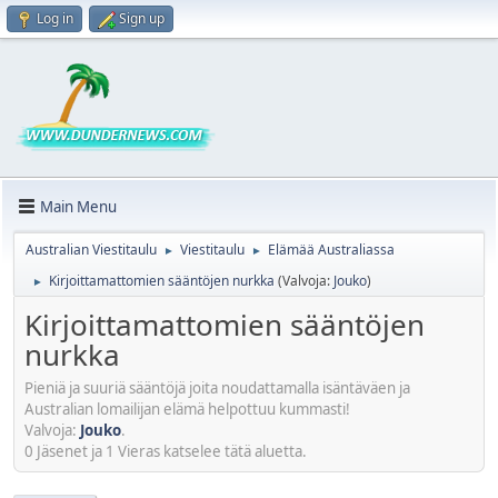
Log in
Sign up
Main Menu
Australian Viestitaulu
Viestitaulu
Elämää Australiassa
►
►
Kirjoittamattomien sääntöjen nurkka
(Valvoja:
Jouko
)
►
Kirjoittamattomien sääntöjen
nurkka
Pieniä ja suuriä sääntöjä joita noudattamalla isäntäväen ja
Australian lomailijan elämä helpottuu kummasti!
Valvoja:
Jouko
.
0 Jäsenet ja 1 Vieras katselee tätä aluetta.