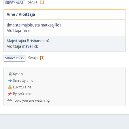
Sivuja
1
SIIRRY ALAS
Aihe
/
Aloittaja
Ilmaista majoitusta matkaajille !
Aloittaja
Timo
Majoittajaa Brisbanesta?
Aloittaja
maverick
Sivuja
1
SIIRRY YLÖS
Kysely
Siirretty aihe
Lukittu aihe
Pysyvä aihe
Topic you are watching