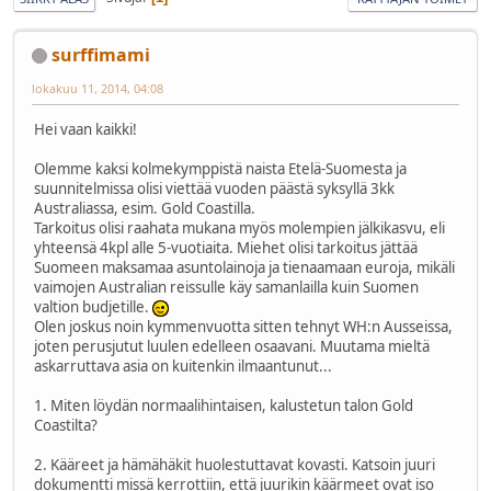
surffimami
lokakuu 11, 2014, 04:08
Hei vaan kaikki!
Olemme kaksi kolmekymppistä naista Etelä-Suomesta ja
suunnitelmissa olisi viettää vuoden päästä syksyllä 3kk
Australiassa, esim. Gold Coastilla.
Tarkoitus olisi raahata mukana myös molempien jälkikasvu, eli
yhteensä 4kpl alle 5-vuotiaita. Miehet olisi tarkoitus jättää
Suomeen maksamaa asuntolainoja ja tienaamaan euroja, mikäli
vaimojen Australian reissulle käy samanlailla kuin Suomen
valtion budjetille.
Olen joskus noin kymmenvuotta sitten tehnyt WH:n Ausseissa,
joten perusjutut luulen edelleen osaavani. Muutama mieltä
askarruttava asia on kuitenkin ilmaantunut...
1. Miten löydän normaalihintaisen, kalustetun talon Gold
Coastilta?
2. Kääreet ja hämähäkit huolestuttavat kovasti. Katsoin juuri
dokumentti missä kerrottiin, että juurikin käärmeet ovat iso