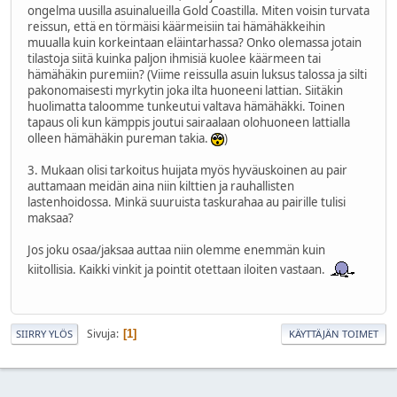
ongelma uusilla asuinalueilla Gold Coastilla. Miten voisin turvata
reissun, että en törmäisi käärmeisiin tai hämähäkkeihin
muualla kuin korkeintaan eläintarhassa? Onko olemassa jotain
tilastoja siitä kuinka paljon ihmisiä kuolee käärmeen tai
hämähäkin puremiin? (Viime reissulla asuin luksus talossa ja silti
pakonomaisesti myrkytin joka ilta huoneeni lattian. Siitäkin
huolimatta taloomme tunkeutui valtava hämähäkki. Toinen
tapaus oli kun kämppis joutui sairaalaan olohuoneen lattialla
olleen hämähäkin pureman takia.
)
3. Mukaan olisi tarkoitus huijata myös hyväuskoinen au pair
auttamaan meidän aina niin kilttien ja rauhallisten
lastenhoidossa. Minkä suuruista taskurahaa au pairille tulisi
maksaa?
Jos joku osaa/jaksaa auttaa niin olemme enemmän kuin
kiitollisia. Kaikki vinkit ja pointit otettaan iloiten vastaan.
Sivuja
1
SIIRRY YLÖS
KÄYTTÄJÄN TOIMET