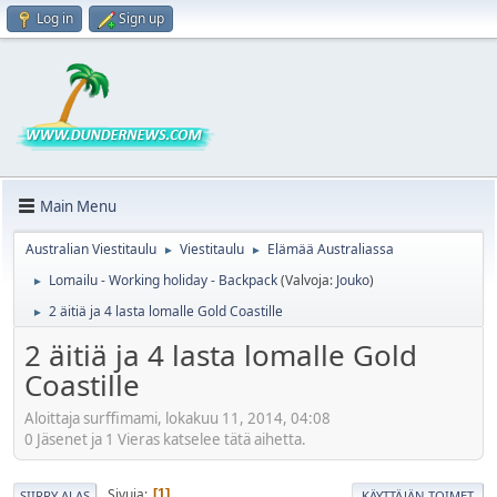
Log in
Sign up
Main Menu
Australian Viestitaulu
Viestitaulu
Elämää Australiassa
►
►
Lomailu - Working holiday - Backpack
(Valvoja:
Jouko
)
►
2 äitiä ja 4 lasta lomalle Gold Coastille
►
2 äitiä ja 4 lasta lomalle Gold
Coastille
Aloittaja surffimami, lokakuu 11, 2014, 04:08
0 Jäsenet ja 1 Vieras katselee tätä aihetta.
Sivuja
1
SIIRRY ALAS
KÄYTTÄJÄN TOIMET