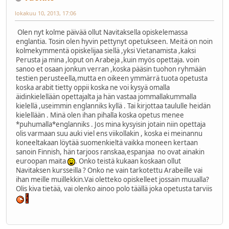
lokakuu 10, 2013, 17:06
Olen nyt kolme päivää ollut Navitaksella opiskelemassa
englantia. Tosin olen hyvin pettynyt opetukseen. Meitä on noin
kolmekymmentä opiskelijaa siellä ,yksi Vietanamista ,kaksi
Perusta ja mina ,loput on Arabeja ,kuin myös opettaja. voin
sanoo et osaan jonkun verran ,koska pääsin tuohon ryhmään
testien perusteella,mutta en oikeen ymmärrä tuota opetusta
koska arabit tietty oppii koska ne voi kysyä omalla
äidinkielellään opettajalta ja hän vastaa jommallakummalla
kielellä ,useimmin englanniks kyllä . Tai kirjottaa taululle heidän
kielellään . Minä olen ihan pihalla koska opetus menee
*puhumalla*englanniks . Jos mina kysyisin jotain niin opettaja
olis varmaan suu auki viel ens viikollakin , koska ei meinannu
koneeltakaan löytää suomenkieltä vaikka moneen kertaan
sanoin Finnish, hän tarjoos ranskaa,espanjaa no ovat ainakin
euroopan maita
. Onko teistä kukaan koskaan ollut
Navitaksen kursseilla ? Onko ne vain tarkotettu Arabeille vai
ihan meille muillekkin.Vai oletteko opiskelleet jossain muualla?
Olis kiva tietää, vai olenko ainoo polo täällä joka opetusta tarviis