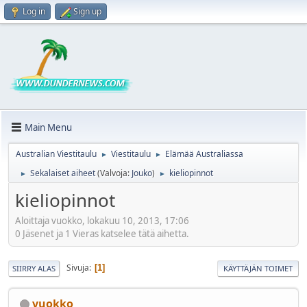
Log in
Sign up
Main Menu
Australian Viestitaulu
Viestitaulu
Elämää Australiassa
►
►
Sekalaiset aiheet
(Valvoja:
Jouko
)
kieliopinnot
►
►
kieliopinnot
Aloittaja vuokko, lokakuu 10, 2013, 17:06
0 Jäsenet ja 1 Vieras katselee tätä aihetta.
Sivuja
1
SIIRRY ALAS
KÄYTTÄJÄN TOIMET
vuokko