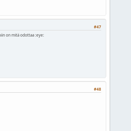
#47
niin on mitä odottaa :eye:
#48