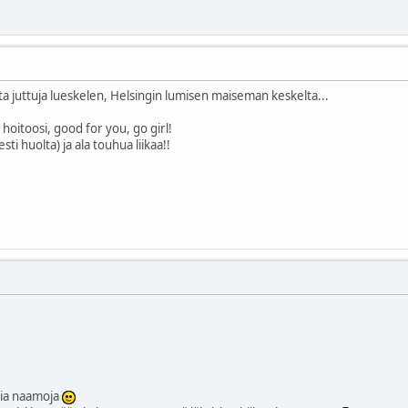
a juttuja lueskelen, Helsingin lumisen maiseman keskelta...
 hoitoosi, good for you, go girl!
esti huolta) ja ala touhua liikaa!!
usia naamoja