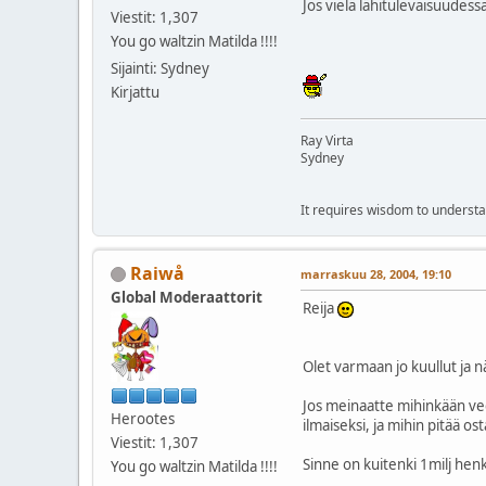
Jos vielä lähitulevaisuudessa
Viestit: 1,307
You go waltzin Matilda !!!!
Sijainti: Sydney
Kirjattu
Ray Virta
Sydney
It requires wisdom to understa
Raiwå
marraskuu 28, 2004, 19:10
Global Moderaattorit
Reija
Olet varmaan jo kuullut ja 
Jos meinaatte mihinkään ve
Herootes
ilmaiseksi, ja mihin pitää ost
Viestit: 1,307
Sinne on kuitenki 1milj hen
You go waltzin Matilda !!!!