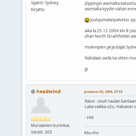
Sijainti: Sydney
(Eppingin asemalta katsottu
asemalta kyydin vähän enne
Kirjattu
joulujumalanpalvelus :p
aika la 25.12.2004 klo 8 (si
(ihan North Strathfieldin as
molempien järjestäjät Sydn
Nähdään siellä tai sitten mu
jp
headwind
joulukuu 02, 2004, 07:53
Raivo - osuit naulan kantaan.
Laita vaikka u2u. Haluaisin 
- HW
Muriaanien kuninkas
Viestit: 303
Riku Aho