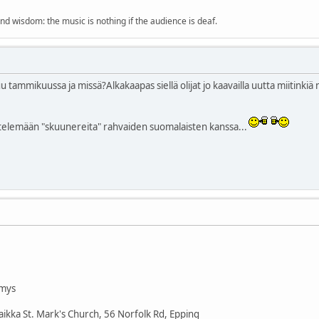
nd wisdom: the music is nothing if the audience is deaf.
tammikuussa ja missä?Alkakaapas siellä olijat jo kaavailla uutta miitinkiä 
istelemään "skuunereita" rahvaiden suomalaisten kanssa...
imys
paikka St. Mark's Church, 56 Norfolk Rd, Epping