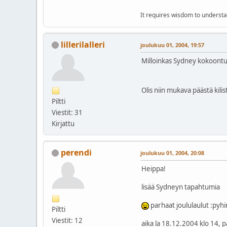
It requires wisdom to understa
lillerilalleri
joulukuu 01, 2004, 19:57
Milloinkas Sydney kokoontuu 
Olis niin mukava päästä kil
Piltti
Viestit: 31
Kirjattu
perendi
joulukuu 01, 2004, 20:08
Heippa!
lisää Sydneyn tapahtumia
parhaat joululaulut :pyh
Piltti
Viestit: 12
aika la 18.12.2004 klo 14, 