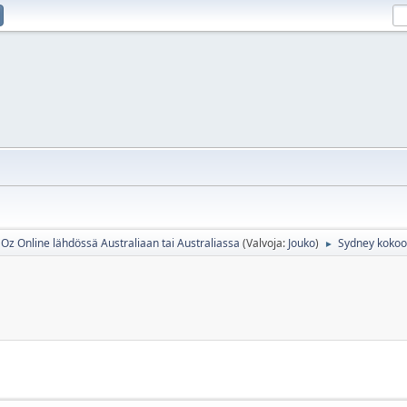
Oz Online lähdössä Australiaan tai Australiassa
(Valvoja:
Jouko
)
Sydney kokoon
►