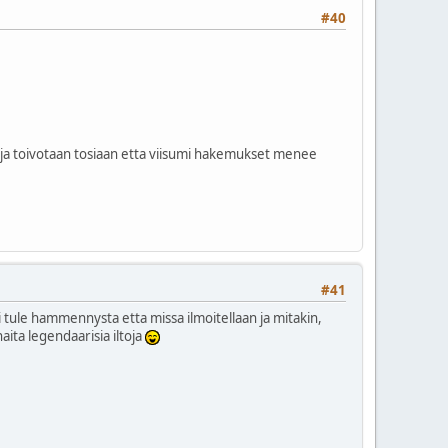
#40
n, ja toivotaan tosiaan etta viisumi hakemukset menee
#41
ei tule hammennysta etta missa ilmoitellaan ja mitakin,
ita legendaarisia iltoja