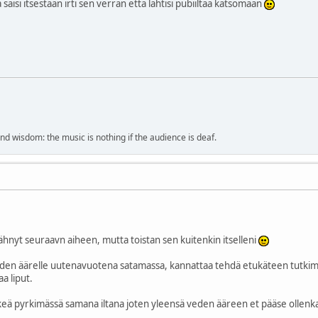
 saisi itsestään irti sen verran että lähtisi pubiiltaa katsomaan
nd wisdom: the music is nothing if the audience is deaf.
nähnyt seuraavn aiheen, mutta toistan sen kuitenkin itselleni
den äärelle uutenavuotena satamassa, kannattaa tehdä etukäteen tutkimus
aa liput.
keä pyrkimässä samana iltana joten yleensä veden ääreen et pääse ollenk