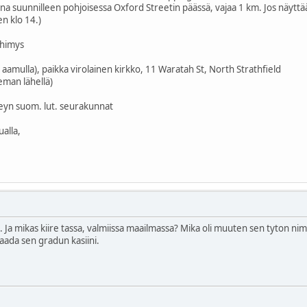
na suunnilleen pohjoisessa Oxford Streetin päässä, vajaa 1 km. Jos näyttää
n klo 14.)
yhimys
is aamulla), paikka virolainen kirkko, 11 Waratah St, North Strathfield
eman lähellä)
eyn suom. lut. seurakunnat
ualla,
 Ja mikas kiire tassa, valmiissa maailmassa? Mika oli muuten sen tyton nimi j
saada sen gradun kasiini.