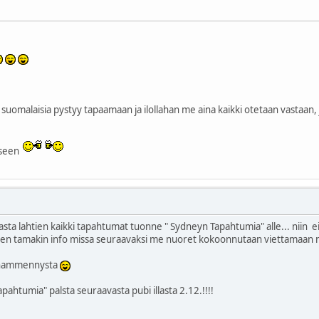
la suomalaisia pystyy tapaamaan ja ilollahan me aina kaikki otetaan vastaa
iseen
n tasta lahtien kaikki tapahtumat tuonne " Sydneyn Tapahtumia" alle... niin 
ahtien tamakin info missa seuraavaksi me nuoret kokoonnutaan viettamaan na
isahammennysta
apahtumia" palsta seuraavasta pubi illasta 2.12.!!!!