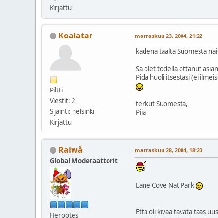
Kirjattu
Koalatar
marraskuu 23, 2004, 21:22
kadena taalta Suomesta nait
Sa olet todella ottanut asian
Pida huoli itsestasi (ei ilmeis
Piltti
Viestit: 2
terkut Suomesta,
Sijainti: helsinki
Piia
Kirjattu
Raiwå
marraskuu 28, 2004, 18:20
Global Moderaattorit
Lane Cove Nat Park
Että oli kivaa tavata taas u
Herootes