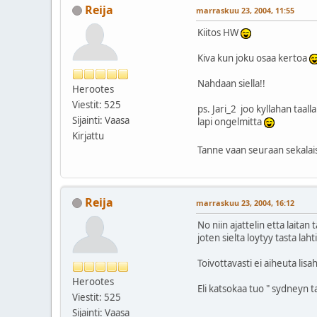
Reija
marraskuu 23, 2004, 11:55
Kiitos HW
Kiva kun joku osaa kertoa
Nahdaan siella!!
Herootes
Viestit: 525
ps. Jari_2 joo kyllahan taal
Sijainti: Vaasa
lapi ongelmitta
Kirjattu
Tanne vaan seuraan sekala
Reija
marraskuu 23, 2004, 16:12
No niin ajattelin etta laita
joten sielta loytyy tasta l
Toivottavasti ei aiheuta l
Herootes
Eli katsokaa tuo " sydneyn t
Viestit: 525
Sijainti: Vaasa