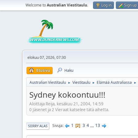
Welcome to
Australian Viestitaulu
.
Log in
Sign up
elokuu 07, 2026, 07:30
Etusivu
Haku
Australian Viestitaulu
Viestitaulu
Elämää Australiassa
►
►
►
Sydney kokoontuu!!!
Aloittaja Reija, kesäkuu 21, 2004, 14:59
0 Jäsenet ja 2 Vieraat katselee tätä aihetta.
1
3
4
...
13
Sivuja
2
SIIRRY ALAS