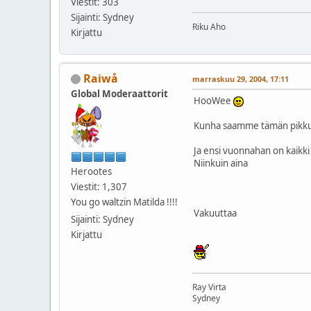
Viestit: 303
Sijainti: Sydney
Riku Aho
Kirjattu
Raiwå
marraskuu 29, 2004, 17:11
Global Moderaattorit
HooWee
Kunha saamme tämän pikkuj
Ja ensi vuonnahan on kaikk
Niinkuin aina
Herootes
Viestit: 1,307
You go waltzin Matilda !!!!
Vakuuttaa
Sijainti: Sydney
Kirjattu
Ray Virta
Sydney