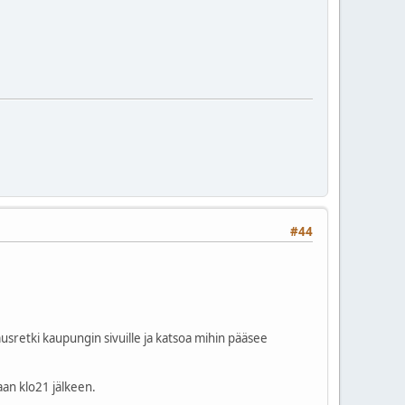
#44
retki kaupungin sivuille ja katsoa mihin pääsee
aan klo21 jälkeen.