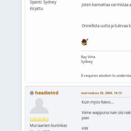
Sijainti: Sydney
Joten kannattaa varmistaa a
Kirjattu
Onnellista uutta ja tulevaa k
Ray Virta
Sydney
It requires wisdom to understa
headwind
marraskuu 29, 2004, 14:13
Kuin myos Raivo...
Viime wappuna nain siis naky
pian
Muriaanien kuninkas
HW