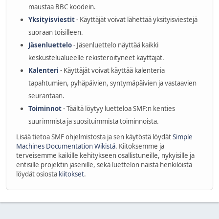
maustaa BBC koodein.
Yksityisviestit
- Käyttäjät voivat lähettää yksityisviestejä
suoraan toisilleen.
Jäsenluettelo
- Jäsenluettelo näyttää kaikki
keskustelualueelle rekisteröityneet käyttäjät.
Kalenteri
- Käyttäjät voivat käyttää kalenteria
tapahtumien, pyhäpäivien, syntymäpäivien ja vastaavien
seurantaan.
Toiminnot
- Täältä löytyy luetteloa SMF:n kenties
suurimmista ja suosituimmista toiminnoista.
Lisää tietoa SMF ohjelmistosta ja sen käytöstä löydät
Simple
Machines Documentation Wikistä
. Kiitoksemme ja
terveisemme kaikille kehitykseen osallistuneille, nykyisille ja
entisille projektin jäsenille, sekä luettelon näistä henkilöistä
löydät osiosta
kiitokset
.