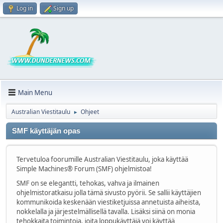
Log in
Sign up
Main Menu
Australian Viestitaulu
Ohjeet
►
SMF käyttäjän opas
Tervetuloa foorumille Australian Viestitaulu, joka käyttää
Simple Machines® Forum (SMF) ohjelmistoa!
SMF on se elegantti, tehokas, vahva ja ilmainen
ohjelmistoratkaisu jolla tämä sivusto pyörii. Se sallii käyttäjien
kommunikoida keskenään viestiketjuissa annetuista aiheista,
nokkelalla ja järjestelmällisellä tavalla. Lisäksi siinä on monia
tehokkaita toimintoja, joita loppukäyttäjä voi käyttää