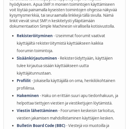
hyödykseen. Apua SMF:n monien toimintojen käyttämiseen
voit löytää painamalla kyseisten toimintojen ohgessa näkyvää
kysymysmerkkiä, tai seuraamalla linkkejä tällä sivulla. Nämä
linkit vievät sinut SMF:n keskitetysti ylläpitämään
dokumentaation Simple Machinesin virallisella kotisivustolla.
Rekisteröityminen
- Useimmat foorumit vaativat
käyttäjältä rekisteröitymistä käyttääkseen kaikkia
foorumin toimintoja.
Sisäänkirjautuminen
- Rekisteröidyttyään, käyttäjien
tulee kirjautua sisään käyttääkseen uutta
käyttäjätunnustaan.
Profiilit
- Jokaisella käyttäjällä on oma, henkilökohtainen
profiilinsa.
Hakeminen
- Haku on erittäin suuri apu tiedonhakuun, ja
helpottaa tiettyjen viestien ja viestiketjujen löytämistä.
Viestin lähettäminen
- Foorumien keskeisin tarkoitus,
viestien jakamisen mahdollistaminen käyttäjien kesken.
Bulletin Board Code (BBC)
- Viestejä voi muotoilla ja