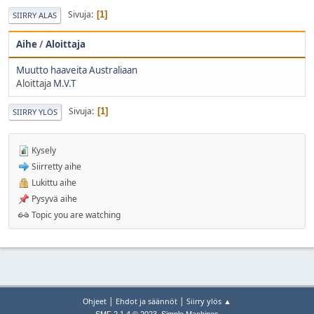
Sivuja
1
SIIRRY ALAS
Aihe
/
Aloittaja
Muutto haaveita Australiaan
Aloittaja
M.V.T
Sivuja
1
SIIRRY YLÖS
Kysely
Siirretty aihe
Lukittu aihe
Pysyvä aihe
Topic you are watching
|
|
Ohjeet
Ehdot ja säännöt
Siirry ylös ▲