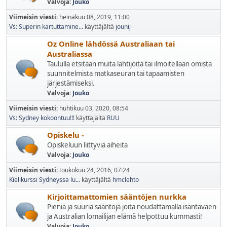
Valvoja:
Jouko
Viimeisin viesti:
heinäkuu 08, 2019, 11:00
Vs: Superin kartuttamine...
käyttäjältä
jounij
Oz Online lähdössä Australiaan tai
Australiassa
Taululla etsitään muita lähtijöitä tai ilmoitellaan omista
suunnitelmista matkaseuran tai tapaamisten
järjestämiseksi.
Valvoja:
Jouko
Viimeisin viesti:
huhtikuu 03, 2020, 08:54
Vs: Sydney kokoontuu!!!
käyttäjältä
RUU
Opiskelu -
Opiskeluun liittyviä aiheita
Valvoja:
Jouko
Viimeisin viesti:
toukokuu 24, 2016, 07:24
Kielikurssi Sydneyssa lu...
käyttäjältä
hmclehto
Kirjoittamattomien sääntöjen nurkka
Pieniä ja suuriä sääntöjä joita noudattamalla isäntäväen
ja Australian lomailijan elämä helpottuu kummasti!
Valvoja:
Jouko