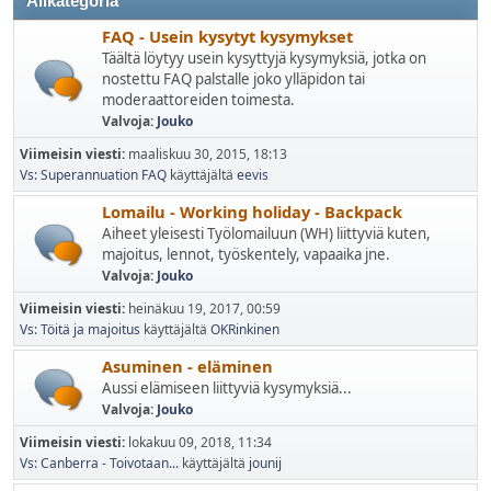
Alikategoria
FAQ - Usein kysytyt kysymykset
Täältä löytyy usein kysyttyjä kysymyksiä, jotka on
nostettu FAQ palstalle joko ylläpidon tai
moderaattoreiden toimesta.
Valvoja:
Jouko
Viimeisin viesti:
maaliskuu 30, 2015, 18:13
Vs: Superannuation FAQ
käyttäjältä
eevis
Lomailu - Working holiday - Backpack
Aiheet yleisesti Työlomailuun (WH) liittyviä kuten,
majoitus, lennot, työskentely, vapaaika jne.
Valvoja:
Jouko
Viimeisin viesti:
heinäkuu 19, 2017, 00:59
Vs: Töitä ja majoitus
käyttäjältä
OKRinkinen
Asuminen - eläminen
Aussi elämiseen liittyviä kysymyksiä...
Valvoja:
Jouko
Viimeisin viesti:
lokakuu 09, 2018, 11:34
Vs: Canberra - Toivotaan...
käyttäjältä
jounij