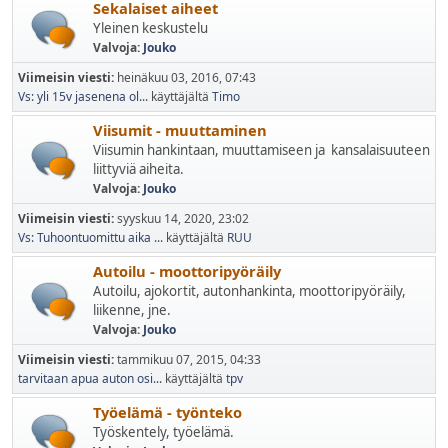
Sekalaiset aiheet
Yleinen keskustelu
Valvoja:
Jouko
Viimeisin viesti:
heinäkuu 03, 2016, 07:43
Vs: yli 15v jasenena ol...
käyttäjältä
Timo
Viisumit - muuttaminen
Viisumin hankintaan, muuttamiseen ja kansalaisuuteen
liittyviä aiheita.
Valvoja:
Jouko
Viimeisin viesti:
syyskuu 14, 2020, 23:02
Vs: Tuhoontuomittu aika ...
käyttäjältä
RUU
Autoilu - moottoripyöräily
Autoilu, ajokortit, autonhankinta, moottoripyöräily,
liikenne, jne.
Valvoja:
Jouko
Viimeisin viesti:
tammikuu 07, 2015, 04:33
tarvitaan apua auton osi...
käyttäjältä
tpv
Työelämä - työnteko
Työskentely, työelämä.