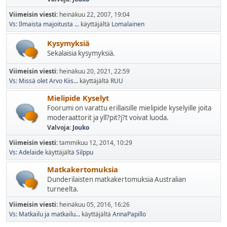
Viimeisin viesti:
heinäkuu 22, 2007, 19:04
Vs: Ilmaista majoitusta ...
käyttäjältä
Lomalainen
Kysymyksiä
Sekalaisia kysymyksiä.
Viimeisin viesti:
heinäkuu 20, 2021, 22:59
Vs: Missä olet Arvo Kiis...
käyttäjältä
RUU
Mielipide Kyselyt
Foorumi on varattu erillaisille mielipide kyselyille joita
moderaattorit ja yll?pit?j?t voivat luoda.
Valvoja:
Jouko
Viimeisin viesti:
tammikuu 12, 2014, 10:29
Vs: Adelaide
käyttäjältä
Silppu
Matkakertomuksia
Dunderilaisten matkakertomuksia Australian
turneelta.
Viimeisin viesti:
heinäkuu 05, 2016, 16:26
Vs: Matkailu ja matkailu...
käyttäjältä
AnnaPapillo