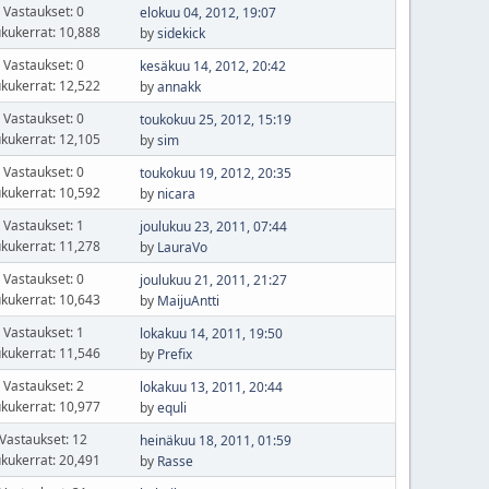
Vastaukset: 0
elokuu 04, 2012, 19:07
kukerrat: 10,888
by
sidekick
Vastaukset: 0
kesäkuu 14, 2012, 20:42
kukerrat: 12,522
by
annakk
Vastaukset: 0
toukokuu 25, 2012, 15:19
kukerrat: 12,105
by
sim
Vastaukset: 0
toukokuu 19, 2012, 20:35
kukerrat: 10,592
by
nicara
Vastaukset: 1
joulukuu 23, 2011, 07:44
kukerrat: 11,278
by
LauraVo
Vastaukset: 0
joulukuu 21, 2011, 21:27
kukerrat: 10,643
by
MaijuAntti
Vastaukset: 1
lokakuu 14, 2011, 19:50
kukerrat: 11,546
by
Prefix
Vastaukset: 2
lokakuu 13, 2011, 20:44
kukerrat: 10,977
by
equli
Vastaukset: 12
heinäkuu 18, 2011, 01:59
kukerrat: 20,491
by
Rasse