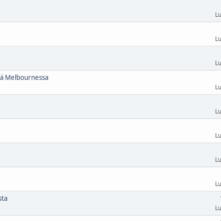
Lu
Lu
Lu
stä Melbournessa
Lu
Lu
Lu
Lu
Lu
sta
Lu