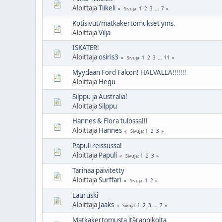
Aloittaja
Tiikeli
1
2
3
...
7
Sivuja
Kotisivut/matkakertomukset yms.
Aloittaja
Vilja
ISKATER!
Aloittaja
osiris3
1
2
3
...
11
Sivuja
Myydaan Ford Falcon! HALVALLA!!!!!!!
Aloittaja
Hegu
Silppu ja Australia!
Aloittaja
Silppu
Hannes & Flora tulossa!!!
Aloittaja
Hannes
1
2
3
Sivuja
Papuli reissussa!
Aloittaja
Papuli
1
2
3
Sivuja
Tarinaa päivitetty
Aloittaja
Surffari
1
2
Sivuja
Lauruski
Aloittaja
Jaaks
1
2
3
...
7
Sivuja
Matkakertomusta itärannikolta