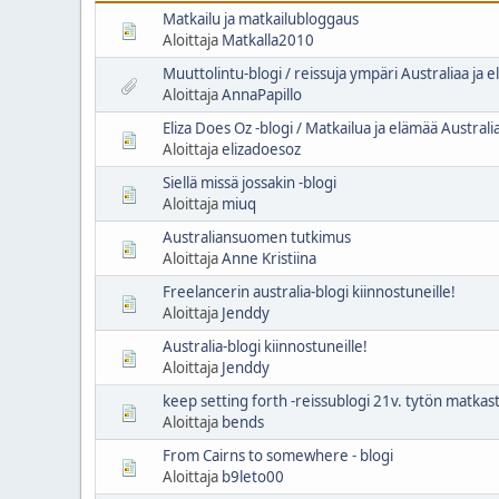
Matkailu ja matkailubloggaus
Aloittaja
Matkalla2010
Muuttolintu-blogi / reissuja ympäri Australiaa ja 
Aloittaja
AnnaPapillo
Eliza Does Oz -blogi / Matkailua ja elämää Australi
Aloittaja
elizadoesoz
Siellä missä jossakin -blogi
Aloittaja
miuq
Australiansuomen tutkimus
Aloittaja
Anne Kristiina
Freelancerin australia-blogi kiinnostuneille!
Aloittaja
Jenddy
Australia-blogi kiinnostuneille!
Aloittaja
Jenddy
keep setting forth -reissublogi 21v. tytön matk
Aloittaja
bends
From Cairns to somewhere - blogi
Aloittaja
b9leto00