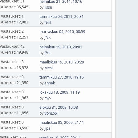
Vastaukset: 31
helmikuu 21, 2011, 10:16
kukerrat: 35,545
by
lissu
Vastaukset: 1
tammikuu 04, 2011, 20:31
kukerrat: 12,082
by
feril
Vastaukset: 2
marraskuu 04, 2010, 08:59
kukerrat: 12,251
by
J?ck
Vastaukset: 42
heinäkuu 19, 2010, 20:01
kukerrat: 49,948
by
J?ck
Vastaukset: 3
maaliskuu 19, 2010, 20:29
kukerrat: 13,578
by
Mesi
Vastaukset: 0
tammikuu 27, 2010, 19:16
kukerrat: 21,350
by
annak
Vastaukset: 0
lokakuu 18, 2009, 11:19
kukerrat: 11,963
by
mv-
Vastaukset: 0
elokuu 31, 2009, 10:08
kukerrat: 11,856
by
VonLoST
Vastaukset: 0
maaliskuu 05, 2009, 21:11
kukerrat: 13,590
by
Jipa
Vastaukset: 255
syyskuu 19, 2007, 22:11