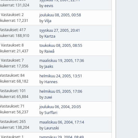
kukerrat: 131,024
by
eevis
Vastaukset: 2
joulukuu 08, 2005, 00:58
kukerrat: 17,231
by
Vilja
Vastaukset: 417
syyskuu 27, 2005, 20:41
kukerrat: 188,910
by
Kartza
Vastaukset: 8
toukokuu 08, 2005, 08:55
kukerrat: 21,437
by
Raiwå
Vastaukset: 7
maaliskuu 19, 2005, 17:36
kukerrat: 17,056
by
Jaaks
Vastaukset: 84
helmikuu 24, 2005, 13:51
kukerrat: 68,182
by
Hannes
Vastaukset: 101
helmikuu 05, 2005, 17:06
kukerrat: 65,884
by
zuwi
Vastaukset: 71
joulukuu 06, 2004, 20:05
kukerrat: 56,237
by
Surffari
Vastaukset: 265
maaliskuu 06, 2004, 17:14
kukerrat: 138,204
by
Lauruski
Vastaukset: 1
tammikuu 29, 2004, 08:49