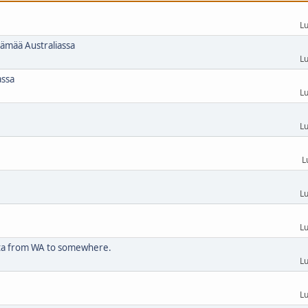
Lu
elämää Australiassa
Lu
assa
Lu
Lu
L
Lu
Lu
asta from WA to somewhere.
Lu
Lu