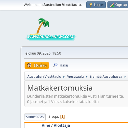
Welcome to
Australian Viestitaulu
.
Log in
Sign up
elokuu 09, 2026, 18:50
Etusivu
Haku
Australian Viestitaulu
Viestitaulu
Elämää Australiassa
►
►
►
Matkakertomuksia
Dunderilaisten matkakertomuksia Australian turneelta.
0 Jäsenet ja 1 Vieras katselee tätä aluetta.
Sivuja
1
SIIRRY ALAS
Aihe
/
Aloittaja