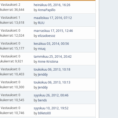
Vastaukset: 2
heinäkuu 05, 2016, 16:26
kukerrat: 36,644
by
AnnaPapillo
Vastaukset: 1
maaliskuu 17, 2016, 07:12
kukerrat: 13,618
by
RUU
Vastaukset: 0
marraskuu 17, 2015, 12:46
kukerrat: 12,024
by
elizadoesoz
Vastaukset: 0
kesäkuu 03, 2014, 00:56
kukerrat: 15,177
by
miuq
Vastaukset: 0
tammikuu 25, 2014, 20:42
ukukerrat: 9,921
by
Anne Kristiina
Vastaukset: 0
toukokuu 06, 2013, 10:18
kukerrat: 10,403
by
Jenddy
Vastaukset: 0
toukokuu 06, 2013, 10:13
kukerrat: 10,300
by
Jenddy
Vastaukset: 0
syyskuu 26, 2012, 00:46
kukerrat: 10,545
by
bends
Vastaukset: 0
syyskuu 10, 2012, 19:52
kukerrat: 10,746
by
b9leto00