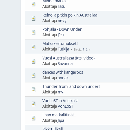
Minne matka...
Aloittaja
lissu
Reinolla pitkin poikin Australiaa
Aloittaja
nevy
Pohjalla - Down Under
Aloittaja
J?ck
Matkakertomukset!
Aloittaja
Tutkija
1
2
Sivuja
Vuosi Australiassa (Kts. video)
Aloittaja
Savanna
dances with kangaroos
Aloittaja
annak
Thunder from land down under!
Aloittaja
mv-
VonLoST in Australia
Aloittaja
VonLoST
Jipan matkalätinät...
Aloittaja
Jipa
Pikku Tiikeli...