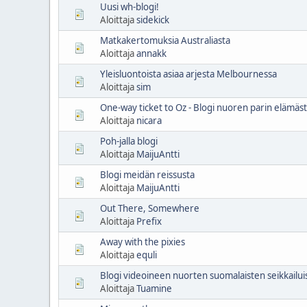
Uusi wh-blogi!
Aloittaja
sidekick
Matkakertomuksia Australiasta
Aloittaja
annakk
Yleisluontoista asiaa arjesta Melbournessa
Aloittaja
sim
One-way ticket to Oz - Blogi nuoren parin elämä
Aloittaja
nicara
Poh-jalla blogi
Aloittaja
MaijuAntti
Blogi meidän reissusta
Aloittaja
MaijuAntti
Out There, Somewhere
Aloittaja
Prefix
Away with the pixies
Aloittaja
equli
Blogi videoineen nuorten suomalaisten seikkailui
Aloittaja
Tuamine