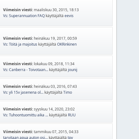
Viimeisin viesti:
maaliskuu 30, 2015, 18:13
Vs: Superannuation FAQ
käyttäjältä
eevis
Viimeisin viesti:
heinäkuu 19, 2017, 00:59
Vs: Töitä ja majoitus
käyttäjältä
OKRinkinen
Viimeisin viesti:
lokakuu 09, 2018, 11:34
Vs: Canberra - Toivotaan...
käyttäjältä
jounij
Viimeisin viesti:
heinäkuu 03, 2016, 07:43
Vs: yli 15v jasenena ol...
käyttäjältä
Timo
Viimeisin viesti:
syyskuu 14, 2020, 23:02
Vs: Tuhoontuomittu aika ...
käyttäjältä
RUU
Viimeisin viesti:
tammikuu 07, 2015, 04:33
tarvitaan apua auton osi...
käyttäjältä
tpv