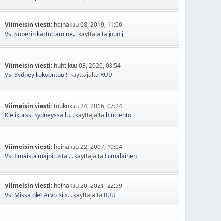
Viimeisin viesti:
heinäkuu 08, 2019, 11:00
Vs: Superin kartuttamine...
käyttäjältä
jounij
Viimeisin viesti:
huhtikuu 03, 2020, 08:54
Vs: Sydney kokoontuu!!!
käyttäjältä
RUU
Viimeisin viesti:
toukokuu 24, 2016, 07:24
Kielikurssi Sydneyssa lu...
käyttäjältä
hmclehto
Viimeisin viesti:
heinäkuu 22, 2007, 19:04
Vs: Ilmaista majoitusta ...
käyttäjältä
Lomalainen
Viimeisin viesti:
heinäkuu 20, 2021, 22:59
Vs: Missä olet Arvo Kiis...
käyttäjältä
RUU