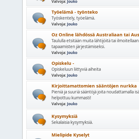
Valvoja:
Jouko
Työelämä - työnteko
Työskentely, työelämä.
Valvoja:
Jouko
Oz Online lähdössä Australiaan tai Aus
Taululla etsitään muita lähtijöitä tai ilmoitell
tapaamisten järjestämiseksi.
Valvoja:
Jouko
Opiskelu -
Opiskeluun liittyviä aiheita
Valvoja:
Jouko
Kirjoittamattomien sääntöjen nurkka
Pieniä ja suuriä sääntöjä joita noudattamalla i
helpottuu kummasti!
Valvoja:
Jouko
Kysymyksiä
Sekalaisia kysymyksiä.
Mielipide Kyselyt