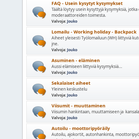
FAQ - Usein kysytyt kysymykset
Täältä löytyy usein kysyttyjä kysymyksiä, jotka 
moderaattoreiden toimesta.
Valvoja:
Jouko
Lomailu - Working holiday - Backpack
Aiheet yleisesti Työlomailuun (WH) liittyviä ku
jne.
Valvoja:
Jouko
Asuminen - eläminen
Aussi elämiseen liittyviä kysymyksiä...
Valvoja:
Jouko
Sekalaiset aiheet
Yleinen keskustelu
Valvoja:
Jouko
Viisumit - muuttaminen
Viisumin hankintaan, muuttamiseen ja kansalais
Valvoja:
Jouko
Autoilu - moottoripyöräily
Autoilu, ajokortit, autonhankinta, moottoripyör