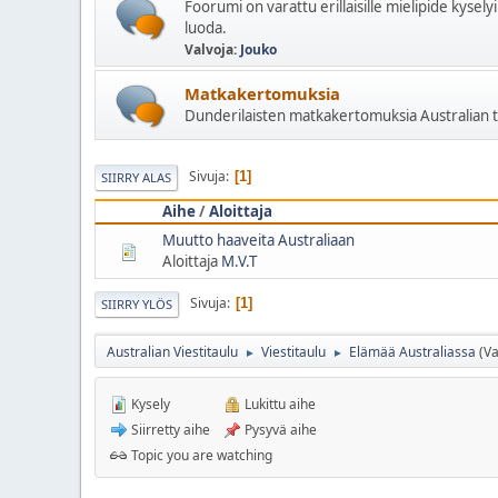
Foorumi on varattu erillaisille mielipide kyselyil
luoda.
Valvoja:
Jouko
Matkakertomuksia
Dunderilaisten matkakertomuksia Australian t
Sivuja
1
SIIRRY ALAS
Aihe
/
Aloittaja
Muutto haaveita Australiaan
Aloittaja
M.V.T
Sivuja
1
SIIRRY YLÖS
Australian Viestitaulu
Viestitaulu
Elämää Australiassa
(Va
►
►
Kysely
Lukittu aihe
Siirretty aihe
Pysyvä aihe
Topic you are watching