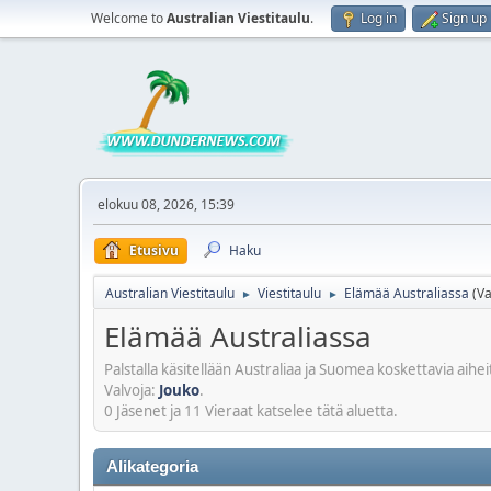
Welcome to
Australian Viestitaulu
.
Log in
Sign up
elokuu 08, 2026, 15:39
Etusivu
Haku
Australian Viestitaulu
Viestitaulu
Elämää Australiassa
(Va
►
►
Elämää Australiassa
Palstalla käsitellään Australiaa ja Suomea koskettavia aiheit
Valvoja:
Jouko
.
0 Jäsenet ja 11 Vieraat katselee tätä aluetta.
Alikategoria