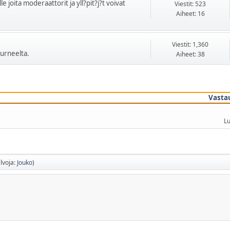
le joita moderaattorit ja yll?pit?j?t voivat
Viestit: 523
Aiheet: 16
Viestit: 1,360
urneelta.
Aiheet: 38
Vasta
Lu
lvoja:
Jouko
)