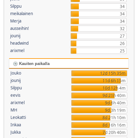
Silppu
34
meikalainen
34
Merja
34
ausseihin!
32
jounij
27
headwind
26
arixmel
25
Kauiten paikalla
Jouko
12d 15h 35m
jounij
11d 6h 15m
Silppu
10d 12h 4m
eevis
9d 21h 40m
arixmel
9d 6h 40m
MH
9d 3h 19m
Leokatti
8d 21h 10m
Inkaa
8d 16h 16m
Jukka
7d 20h 40m