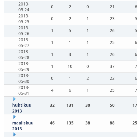
2013-
0
2
0
21
05-24
2013-
0
2
1
23
05-25
2013-
1
5
1
26
05-26
2013-
1
1
1
25
05-27
2013-
1
3
1
26
05-28
2013-
1
10
0
37
05-29
2013-
0
1
2
22
05-30
2013-
4
6
1
25
05-31
huhtikuu
32
131
30
50
17
2013
maaliskuu
46
135
38
88
25
2013