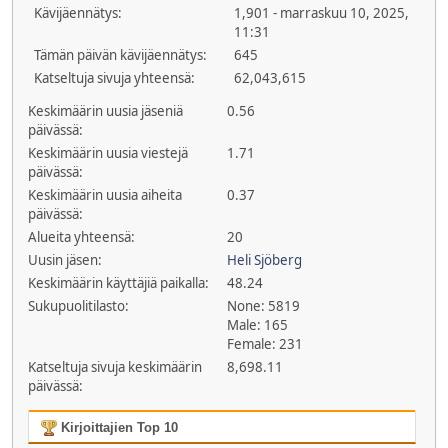
Kävijäennätys:
1,901 - marraskuu 10, 2025,
11:31
Tämän päivän kävijäennätys:
645
Katseltuja sivuja yhteensä:
62,043,615
Keskimäärin uusia jäseniä
0.56
päivässä:
Keskimäärin uusia viestejä
1.71
päivässä:
Keskimäärin uusia aiheita
0.37
päivässä:
Alueita yhteensä:
20
Uusin jäsen:
Heli Sjöberg
Keskimäärin käyttäjiä paikalla:
48.24
Sukupuolitilasto:
None: 5819
Male: 165
Female: 231
Katseltuja sivuja keskimäärin
8,698.11
päivässä:
Kirjoittajien Top 10