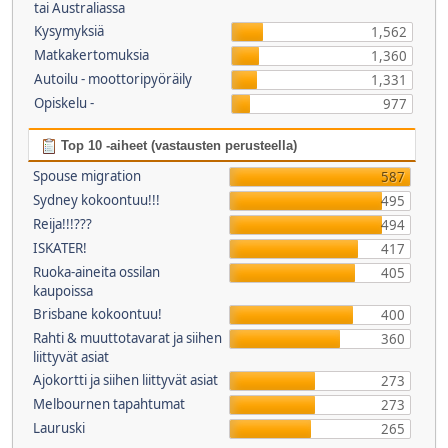
tai Australiassa
Kysymyksiä
1,562
Matkakertomuksia
1,360
Autoilu - moottoripyöräily
1,331
Opiskelu -
977
Top 10 -aiheet (vastausten perusteella)
Spouse migration
587
Sydney kokoontuu!!!
495
Reija!!!???
494
ISKATER!
417
Ruoka-aineita ossilan
405
kaupoissa
Brisbane kokoontuu!
400
Rahti & muuttotavarat ja siihen
360
liittyvät asiat
Ajokortti ja siihen liittyvät asiat
273
Melbournen tapahtumat
273
Lauruski
265