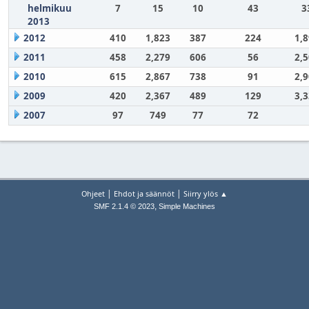
helmikuu
7
15
10
43
3
2013
2012
410
1,823
387
224
1,
2011
458
2,279
606
56
2,
2010
615
2,867
738
91
2,
2009
420
2,367
489
129
3,
2007
97
749
77
72
|
|
Ohjeet
Ehdot ja säännöt
Siirry ylös ▲
,
SMF 2.1.4 © 2023
Simple Machines