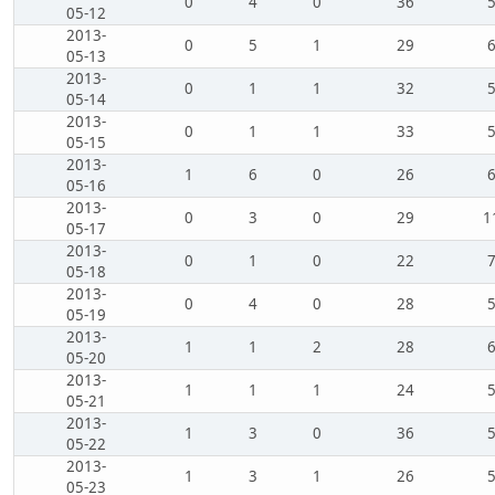
0
4
0
36
05-12
2013-
0
5
1
29
05-13
2013-
0
1
1
32
05-14
2013-
0
1
1
33
05-15
2013-
1
6
0
26
05-16
2013-
0
3
0
29
1
05-17
2013-
0
1
0
22
05-18
2013-
0
4
0
28
05-19
2013-
1
1
2
28
05-20
2013-
1
1
1
24
05-21
2013-
1
3
0
36
05-22
2013-
1
3
1
26
05-23