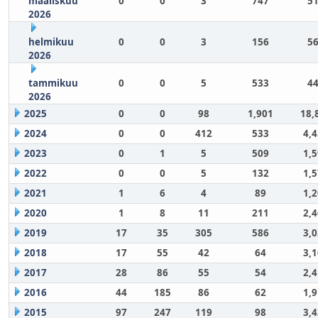
maaliskuu
0
0
3
747
51
2026
helmikuu
0
0
3
156
56
2026
tammikuu
0
0
5
533
44
2026
2025
0
0
98
1,901
18,
2024
0
0
412
533
4,
2023
0
1
5
509
1,
2022
0
0
5
132
1,
2021
1
6
4
89
1,
2020
1
8
11
211
2,
2019
17
35
305
586
3,
2018
17
55
42
64
3,
2017
28
86
55
54
2,
2016
44
185
86
62
1,
2015
97
247
119
98
3,