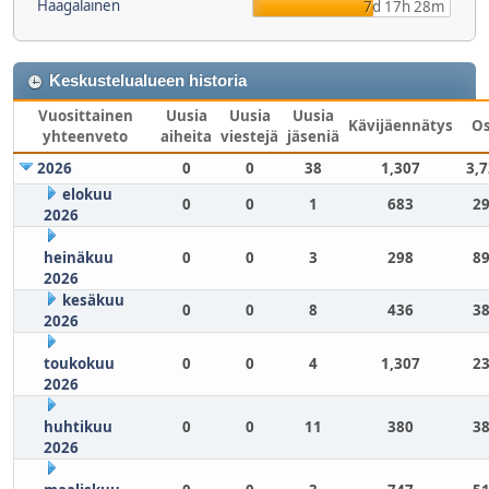
Haagalainen
7d 17h 28m
Keskustelualueen historia
Vuosittainen
Uusia
Uusia
Uusia
Kävijäennätys
O
yhteenveto
aiheita
viestejä
jäseniä
2026
0
0
38
1,307
3,
elokuu
0
0
1
683
29
2026
heinäkuu
0
0
3
298
89
2026
kesäkuu
0
0
8
436
38
2026
toukokuu
0
0
4
1,307
23
2026
huhtikuu
0
0
11
380
38
2026