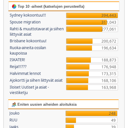
Top 10 -aiheet (katselujen perusteella)
Sydney kokoontuu!!!
394,443
Spouse migration
311,043
Rahti & muuttotavarat ja siihen
277,061
liittyvät asiat
Brisbane kokoontuu!
200,672
Ruoka-aineita ossilan
196,634
kaupoissa
ISKATER!
188,873
Reija!!!???
176,948
Halvimmat lennot
173,315
Ajokortti ja siihen liittyvät asiat
168,106
Iloiset Uutiset ja asiat -
163,968
viestiketju
Eniten uusien aiheiden aloituksia
Jouko
248
RUU
49
Jaaks
39