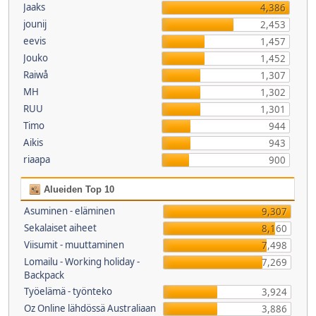
Jaaks
4,386
jounij
2,453
eevis
1,457
Jouko
1,452
Raiwå
1,307
MH
1,302
RUU
1,301
Timo
944
Aikis
943
riaapa
900
Alueiden Top 10
Asuminen - eläminen
9,307
Sekalaiset aiheet
8,160
Viisumit - muuttaminen
7,498
Lomailu - Working holiday -
7,269
Backpack
Työelämä - työnteko
3,924
Oz Online lähdössä Australiaan
3,886