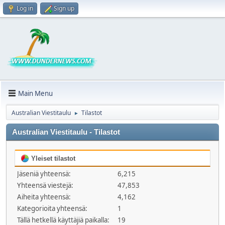
Log in
Sign up
Main Menu
Australian Viestitaulu
Tilastot
►
Australian Viestitaulu - Tilastot
Yleiset tilastot
Jäseniä yhteensä:
6,215
Yhteensä viestejä:
47,853
Aiheita yhteensä:
4,162
Kategorioita yhteensä:
1
Tällä hetkellä käyttäjiä paikalla:
19