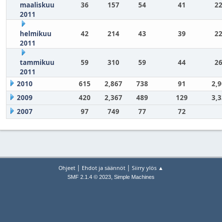
maaliskuu
36
157
54
41
22
2011
helmikuu
42
214
43
39
22
2011
tammikuu
59
310
59
44
26
2011
2010
615
2,867
738
91
2,
2009
420
2,367
489
129
3,
2007
97
749
77
72
|
|
Ohjeet
Ehdot ja säännöt
Siirry ylös ▲
,
SMF 2.1.4 © 2023
Simple Machines