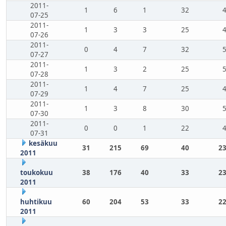
2011-
1
6
1
32
07-25
2011-
1
3
3
25
07-26
2011-
0
4
7
32
07-27
2011-
1
3
2
25
07-28
2011-
1
4
7
25
07-29
2011-
1
3
8
30
07-30
2011-
0
0
1
22
07-31
kesäkuu
31
215
69
40
23
2011
toukokuu
38
176
40
33
23
2011
huhtikuu
60
204
53
33
22
2011