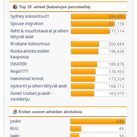
Top 10 -aiheet (katselujen perusteella)
Sydney kokoontuu!!!
394,455
Spouse migration
311,158
Rahti & muuttotavarat ja siihen
277,114
liittyvät asiat
Brisbane kokoontuu!
200,684
Ruoka-aineita ossilan
196,636
kaupoissa
ISKATER!
188,876
Reija!!!???
176,953
Halvimmat lennot
173,324
Ajokortti ja siihen liittyvät asiat
168,112
Iloiset Uutiset ja asiat -
163,975
viestiketju
Eniten uusien aiheiden aloituksia
Jouko
248
RUU
49
Jaaks
39