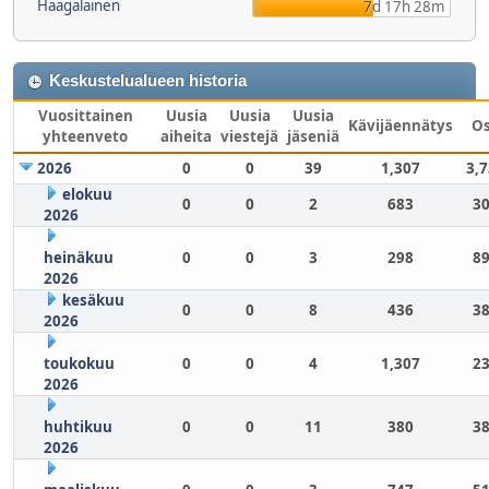
Haagalainen
7d 17h 28m
Keskustelualueen historia
Vuosittainen
Uusia
Uusia
Uusia
Kävijäennätys
O
yhteenveto
aiheita
viestejä
jäseniä
2026
0
0
39
1,307
3,
elokuu
0
0
2
683
30
2026
heinäkuu
0
0
3
298
89
2026
kesäkuu
0
0
8
436
38
2026
toukokuu
0
0
4
1,307
23
2026
huhtikuu
0
0
11
380
38
2026