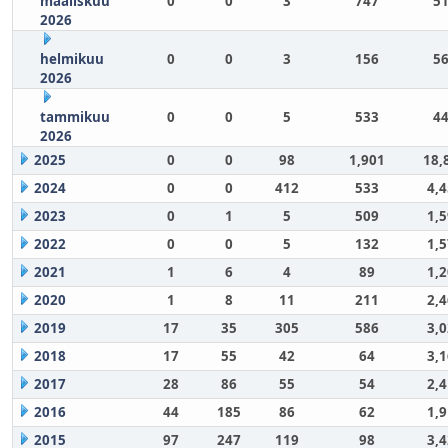
maaliskuu
0
0
3
747
51
2026
helmikuu
0
0
3
156
56
2026
tammikuu
0
0
5
533
44
2026
2025
0
0
98
1,901
18,
2024
0
0
412
533
4,
2023
0
1
5
509
1,
2022
0
0
5
132
1,
2021
1
6
4
89
1,
2020
1
8
11
211
2,
2019
17
35
305
586
3,
2018
17
55
42
64
3,
2017
28
86
55
54
2,
2016
44
185
86
62
1,
2015
97
247
119
98
3,