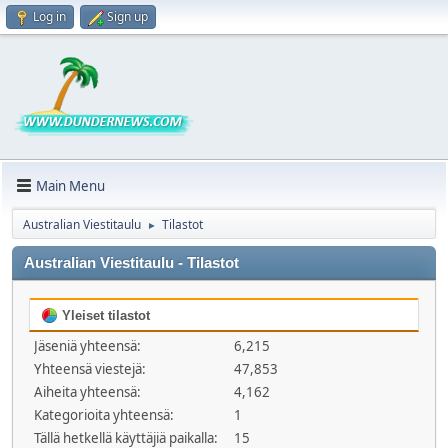
Log in
Sign up
Main Menu
Australian Viestitaulu
Tilastot
►
Australian Viestitaulu - Tilastot
Yleiset tilastot
Jäseniä yhteensä:
6,215
Yhteensä viestejä:
47,853
Aiheita yhteensä:
4,162
Kategorioita yhteensä:
1
Tällä hetkellä käyttäjiä paikalla:
15