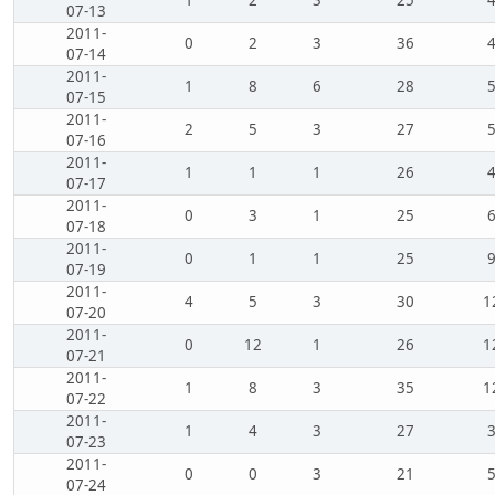
1
2
3
25
07-13
2011-
0
2
3
36
07-14
2011-
1
8
6
28
07-15
2011-
2
5
3
27
07-16
2011-
1
1
1
26
07-17
2011-
0
3
1
25
07-18
2011-
0
1
1
25
07-19
2011-
4
5
3
30
1
07-20
2011-
0
12
1
26
1
07-21
2011-
1
8
3
35
1
07-22
2011-
1
4
3
27
07-23
2011-
0
0
3
21
07-24