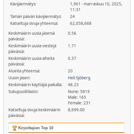
Kävijäennätys:
1,901 - marraskuu 10, 2025,
11:31
Tämän päivän kävijäennätys:
24
Katseltuja sivuja yhteensä:
62,058,668
Keskimäärin uusia jäseniä
0.56
päivässä:
Keskimäärin uusia viestejä
1.71
päivässä:
Keskimäärin uusia aiheita
0.37
päivässä:
Alueita yhteensä:
20
Uusin jäsen:
Heli Sjöberg
Keskimäärin käyttäjiä paikalla:
48.23
Sukupuolitilasto:
None: 5819
Male: 165
Female: 231
Katseltuja sivuja keskimäärin
8,699.00
päivässä:
Kirjoittajien Top 10