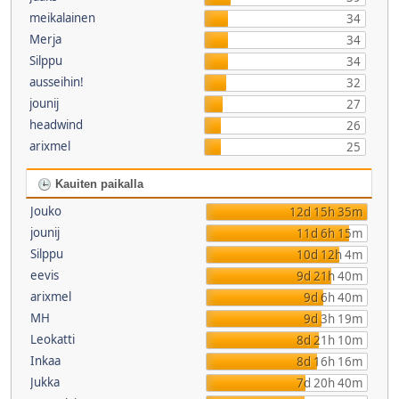
meikalainen
34
Merja
34
Silppu
34
ausseihin!
32
jounij
27
headwind
26
arixmel
25
Kauiten paikalla
Jouko
12d 15h 35m
jounij
11d 6h 15m
Silppu
10d 12h 4m
eevis
9d 21h 40m
arixmel
9d 6h 40m
MH
9d 3h 19m
Leokatti
8d 21h 10m
Inkaa
8d 16h 16m
Jukka
7d 20h 40m