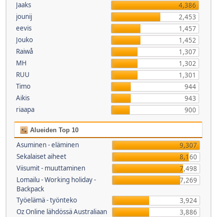
Jaaks
4,386
jounij
2,453
eevis
1,457
Jouko
1,452
Raiwå
1,307
MH
1,302
RUU
1,301
Timo
944
Aikis
943
riaapa
900
Alueiden Top 10
Asuminen - eläminen
9,307
Sekalaiset aiheet
8,160
Viisumit - muuttaminen
7,498
Lomailu - Working holiday -
7,269
Backpack
Työelämä - työnteko
3,924
Oz Online lähdössä Australiaan
3,886