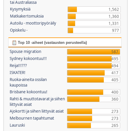
tai Australiassa
Kysymyksiä
1,562
Matkakertomuksia
1,360
Autoilu - moottoripyöräily
1,331
Opiskelu -
977
Top 10 -aiheet (vastausten perusteella)
Spouse migration
587
Sydney kokoontuu!!!
495
Reija!!!???
494
ISKATER!
417
Ruoka-aineita ossilan
405
kaupoissa
Brisbane kokoontuu!
400
Rahti & muuttotavarat ja siihen
360
liittyvät asiat
Ajokortti ja siihen liittyvät asiat
273
Melbournen tapahtumat
273
Lauruski
265