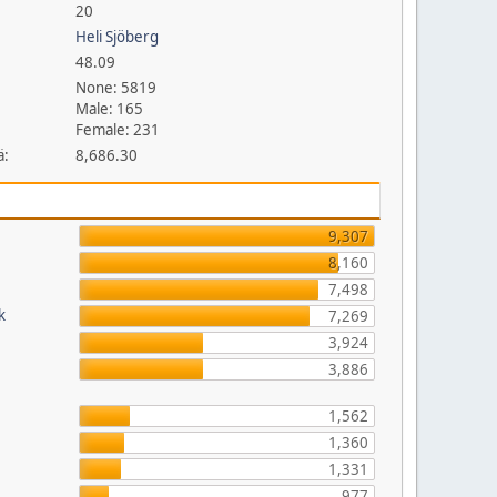
20
Heli Sjöberg
48.09
None: 5819
Male: 165
Female: 231
ä:
8,686.30
9,307
8,160
7,498
k
7,269
3,924
3,886
1,562
1,360
1,331
977