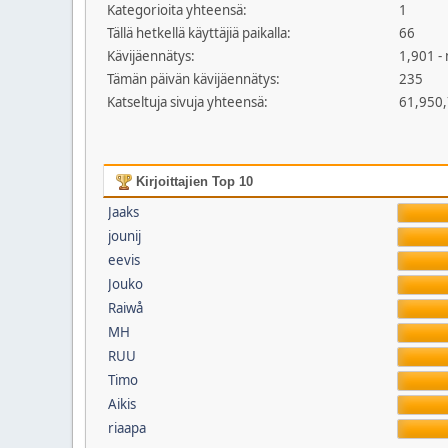
Kategorioita yhteensä:
1
Tällä hetkellä käyttäjiä paikalla:
66
Kävijäennätys:
1,901 -
Tämän päivän kävijäennätys:
235
Katseltuja sivuja yhteensä:
61,950
Kirjoittajien Top 10
Jaaks
jounij
eevis
Jouko
Raiwå
MH
RUU
Timo
Aikis
riaapa