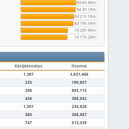
9d 6h 40m
9d 3h 19m
8d 21h 10m
8d 16h 16m
7d 20h 40m
7d 17h 28m
Kävijäennätys
Osumat
1,307
3,631,466
235
199,807
298
893,115
436
388,042
1,307
234,926
380
388,887
747
513,339