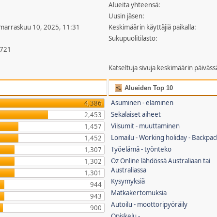
Alueita yhteensä:
Uusin jäsen:
 marraskuu 10, 2025, 11:31
Keskimäärin käyttäjiä paikalla:
Sukupuolitilasto:
,721
Katseltuja sivuja keskimäärin päiväss
Alueiden Top 10
Asuminen - eläminen
4,386
Sekalaiset aiheet
2,453
Viisumit - muuttaminen
1,457
Lomailu - Working holiday - Backpac
1,452
Työelämä - työnteko
1,307
Oz Online lähdössä Australiaan tai
1,302
Australiassa
1,301
Kysymyksiä
944
Matkakertomuksia
943
Autoilu - moottoripyöräily
900
Opiskelu -