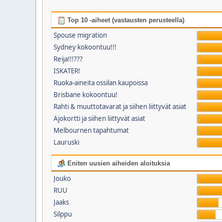
Top 10 -aiheet (vastausten perusteella)
Spouse migration
Sydney kokoontuu!!!
Reija!!!???
ISKATER!
Ruoka-aineita ossilan kaupoissa
Brisbane kokoontuu!
Rahti & muuttotavarat ja siihen liittyvät asiat
Ajokortti ja siihen liittyvät asiat
Melbournen tapahtumat
Lauruski
Eniten uusien aiheiden aloituksia
Jouko
RUU
Jaaks
Silppu