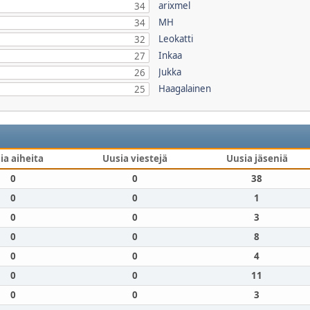
arixmel
34
MH
34
Leokatti
32
Inkaa
27
Jukka
26
Haagalainen
25
ia aiheita
Uusia viestejä
Uusia jäseniä
0
0
38
0
0
1
0
0
3
0
0
8
0
0
4
0
0
11
0
0
3