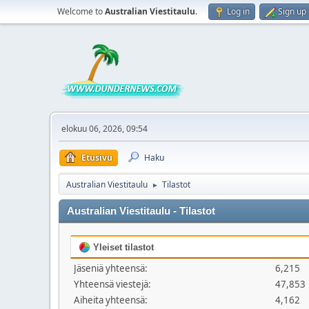
Welcome to
Australian Viestitaulu
.
Log in
Sign up
elokuu 06, 2026, 09:54
Etusivu
Haku
Australian Viestitaulu
Tilastot
►
Australian Viestitaulu - Tilastot
Yleiset tilastot
Jäseniä yhteensä:
6,215
Yhteensä viestejä:
47,853
Aiheita yhteensä:
4,162