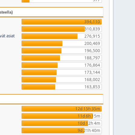
teella)
394,110
310,839
vät asiat
276,915
200,469
196,500
188,797
176,864
173,144
168,002
163,853
12d 15h 35m
11d 6h 15m
10d 12h 4m
9d 21h 40m