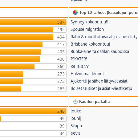
Top 10 -aiheet (katselujen perus
Sydney kokoontuu!!!
587
Spouse migration
495
Rahti & muuttotavarat ja siihen liitty
494
Brisbane kokoontuu!
417
Ruoka-aineita ossilan kaupoissa
405
ISKATER!
400
Reija!!!???
360
Halvimmat lennot
273
Ajokortti ja siihen liittyvät asiat
273
Iloiset Uutiset ja asiat -viestiketju
265
Kauiten paikalla
Jouko
248
jounij
49
Silppu
39
eevis
34