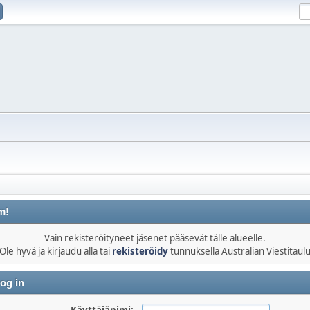
m!
Vain rekisteröityneet jäsenet pääsevät tälle alueelle.
Ole hyvä ja kirjaudu alla tai
rekisteröidy
tunnuksella Australian Viestitaul
og in