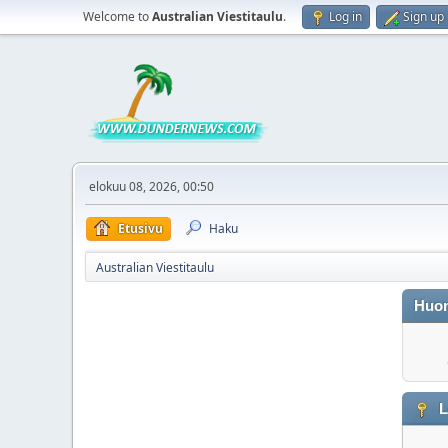
Welcome to
Australian Viestitaulu
.
Log in
Sign up
elokuu 08, 2026, 00:50
Etusivu
Haku
Australian Viestitaulu
Huo
L