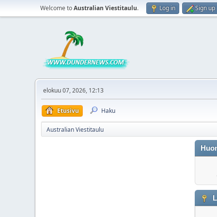
Welcome to
Australian Viestitaulu
.
Log in
Sign up
elokuu 07, 2026, 12:13
Etusivu
Haku
Australian Viestitaulu
Huo
L