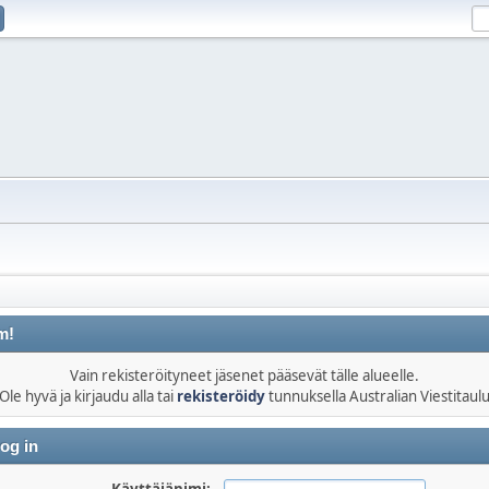
m!
Vain rekisteröityneet jäsenet pääsevät tälle alueelle.
Ole hyvä ja kirjaudu alla tai
rekisteröidy
tunnuksella Australian Viestitaul
og in