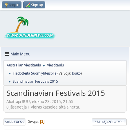
Log in
Sign up
Main Menu
Australian Viestitaulu
Viestitaulu
►
Tiedotteita Suomiyhteisölle
(Valvoja:
Jouko
)
►
Scandinavian Festivals 2015
►
Scandinavian Festivals 2015
Aloittaja RUU, elokuu 23, 2015, 21:55
0 Jäsenet ja 1 Vieras katselee tätä aihetta.
Sivuja
1
SIIRRY ALAS
KÄYTTÄJÄN TOIMET