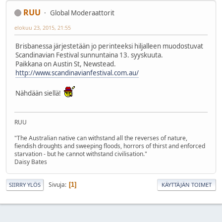
RUU
Global Moderaattorit
elokuu 23, 2015, 21:55
Brisbanessa järjestetään jo perinteeksi hiljalleen muodostuvat
Scandinavian Festival sunnuntaina 13. syyskuuta.
Paikkana on Austin St, Newstead.
http://www.scandinavianfestival.com.au/
Nähdään siellä!
RUU
"The Australian native can withstand all the reverses of nature,
fiendish droughts and sweeping floods, horrors of thirst and enforced
starvation - but he cannot withstand civilisation."
Daisy Bates
Sivuja
1
SIIRRY YLÖS
KÄYTTÄJÄN TOIMET