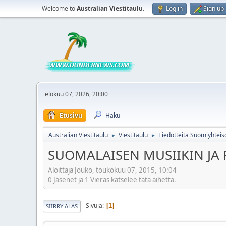
Welcome to
Australian Viestitaulu
.
Log in
Sign up
elokuu 07, 2026, 20:00
Etusivu
Haku
Australian Viestitaulu
Viestitaulu
Tiedotteita Suomiyhteis
►
►
SUOMALAISEN MUSIIKIN JA
Aloittaja Jouko, toukokuu 07, 2015, 10:04
0 Jäsenet ja 1 Vieras katselee tätä aihetta.
Sivuja
1
SIIRRY ALAS