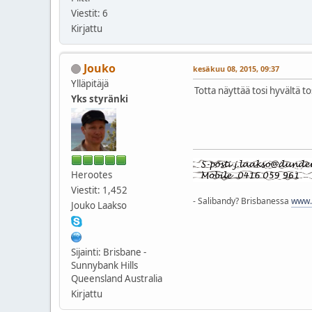
Viestit: 6
Kirjattu
Jouko
kesäkuu 08, 2015, 09:37
Ylläpitäjä
Totta näyttää tosi hyvältä 
Yks styränki
Herootes
Viestit: 1,452
- Salibandy? Brisbanessa
www.q
Jouko Laakso
Sijainti: Brisbane -
Sunnybank Hills
Queensland Australia
Kirjattu