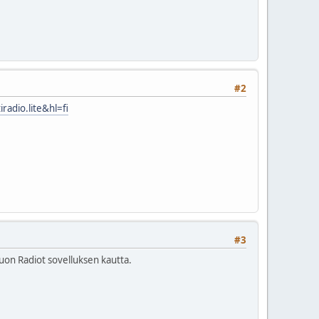
#2
radio.lite&hl=fi
#3
uon Radiot sovelluksen kautta.