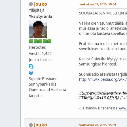
Jouko
toukokuu 07, 2015, 10:04
Ylläpitäjä
SUOMALAISEN MUSIIKIN J
Yks styränki
Vaikka olen asunnut täällä 
musiikkia ja radio lähetyksiä
on tarjota loistava sovellu
Erotuksena muihin nettirad
Herootes
sovelluksen kautta on kuun
Viestit: 1,452
Radiot.fi sivuilta löytyy l
Jouko Laakso
Samsungissa hienosti.
Suomiradio asemista tarjol
Sijainti: Brisbane -
http://fi.wikipedia.org/wiki/
Sunnybank Hills
Queensland Australia
Kirjattu
- Salibandy? Brisbanessa
www.q
Jouko
toukokuu 28, 2015, 15:39