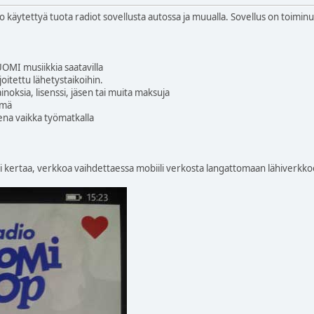
o käytettyä tuota radiot sovellusta autossa ja muualla. Sovellus on toimin
SUOMI musiikkia saatavilla
ajoitettu lähetystaikoihin.
inoksia, lisenssi, jäsen tai muita maksuja
ymä
ena vaikka työmatkalla
si kertaa, verkkoa vaihdettaessa mobiili verkosta langattomaan lähiverkk