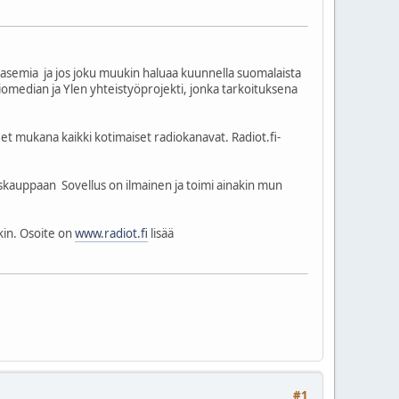
 asemia ja jos joku muukin haluaa kuunnella suomalaista
omedian ja Ylen yhteistyöprojekti, jonka tarkoituksena
et mukana kaikki kotimaiset radiokanavat. Radiot.fi-
uskauppaan Sovellus on ilmainen ja toimi ainakin mun
kin. Osoite on
www.radiot.fi
lisää
#1