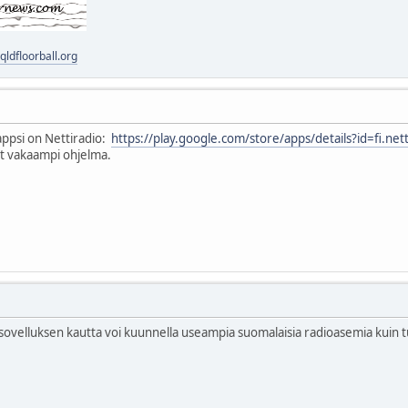
ldfloorball.org
appsi on Nettiradio:
https://play.google.com/store/apps/details?id=fi.netti
ut vakaampi ohjelma.
 sovelluksen kautta voi kuunnella useampia suomalaisia radioasemia kuin t