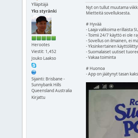
Ylläpitäjä
Nyt on tullut muutama viikk
Yks styränki
Mietteitä sovelluksesta.
# Hyvää
- Laaja valikoima erillaista 
- Toimii 24/7 käyttö ei ole r
- Sovellus on ilmainen, ei ma
Herootes
- Yksinkertainen käyttöliitt
Viestit: 1,452
- Suomalaiset uutiset tuore
- Vakaa toiminta
Jouko Laakso
# Huonoa
- App on jäätynyt tasan kak
Sijainti: Brisbane -
Sunnybank Hills
Queensland Australia
Kirjattu