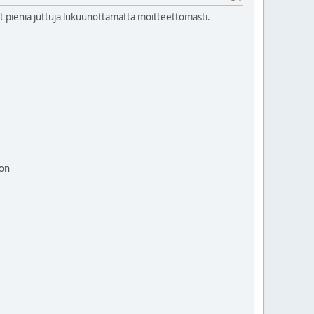
ut pieniä juttuja lukuunottamatta moitteettomasti.
oon