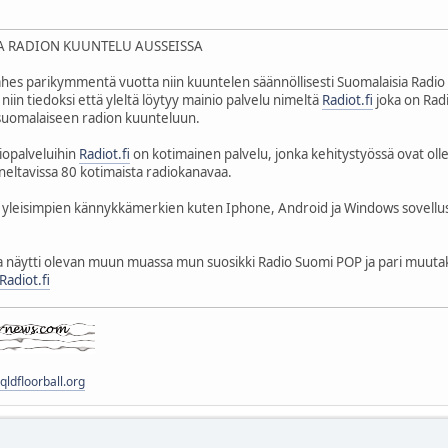
A RADION KUUNTELU AUSSEISSA
lähes parikymmentä vuotta niin kuuntelen säännöllisesti Suomalaisia Radio
 niin tiedoksi että yleltä löytyy mainio palvelu nimeltä
Radiot.fi
joka on Radi
s suomalaiseen radion kuunteluun.
iopalveluihin
Radiot.fi
on kotimainen palvelu, jonka kehitystyössä ovat olle
neltavissa 80 kotimaista radiokanavaa.
inkit yleisimpien kännykkämerkien kuten Iphone, Android ja Windows sovell
la näytti olevan muun muassa mun suosikki Radio Suomi POP ja pari muuta
Radiot.fi
ldfloorball.org