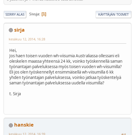
Sivuja
1
SIIRRY ALAS
KÄYTTÄJÄN TOIMET
sirja
kesäkuu 12, 2014, 16:28
Hei,
Jos haen toisen vuoden wh-viisumia Australiassa ollessani eli
oleskelen maassa yhteensä 24 kk, voinko työskennellä saman
työnantajan palveluksessa myös toisen vuoden wh-viisumilla?
Eli jos olen työskennellyt ensimmäisellä wh-viisumilla 6 kk
yhden työnantajan palveluksessa, voinko jatkaa työskentelyä
saman työnantajan palveluksessa uudella viisumilla?
t. Sirja
hanskie
kesäkuu 12, 2014, 16:39