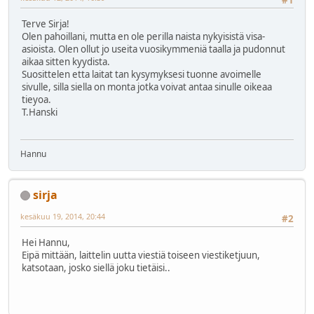
#1
Terve Sirja!
Olen pahoillani, mutta en ole perilla naista nykyisistä visa-
asioista. Olen ollut jo useita vuosikymmeniä taalla ja pudonnut
aikaa sitten kyydista.
Suosittelen etta laitat tan kysymyksesi tuonne avoimelle
sivulle, silla siella on monta jotka voivat antaa sinulle oikeaa
tieyoa.
T.Hanski
Hannu
sirja
kesäkuu 19, 2014, 20:44
#2
Hei Hannu,
Eipä mittään, laittelin uutta viestiä toiseen viestiketjuun,
katsotaan, josko siellä joku tietäisi..