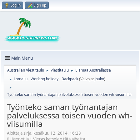
Log in
Sign up
Main Menu
Australian Viestitaulu
Viestitaulu
Elämää Australiassa
►
►
Lomailu - Working holiday - Backpack
(Valvoja:
Jouko
)
►
►
Työnteko saman työnantajan palveluksessa toisen vuoden wh-viisumilla
Työnteko saman työnantajan
palveluksessa toisen vuoden wh-
viisumilla
Aloittaja sirja, kesäkuu 12, 2014, 16:28
0 Jäsenet ja 1 Vieras katselee tätä aihetta.