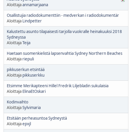
Aloittaja
annamarjaana
Osallistujia radiodokumenttiin - medverkan i radiodokumentär
Aloittaja
Lindpetter
Kalustettu asunto tilapaisesti tarjolla vuokralle heinakuuksi 2018
Sydneyssa
Aloittaja
Teija
Haetaan suomenkielistä lapsenvahtia Sydney Northern Beaches
Aloittaja
riepuli
pikkuserkun etsintää
Aloittaja
pikkuserkku
Etsimme Merikapteeni Hillel Fredrik Liljebladin sukulaisia
Aloittaja
ElinaEtOskari
Kodinvaihto
Aloittaja
Sylvimaria
Etsitään perheasuntoa Sydneystä
Aloittaja
epxjl