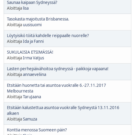
Saunaa kaipaan Sydneyssä?
Aloittaja
lisa
Tasokasta majoitusta Brisbanessa.
Aloittaja
uusisuomi
Löytyisikö töitä kahdelle reippaalle nuorelle?
Aloittaja
Ida ja Fanni
SUKULAISIA ETSIMÄSSÄ!
Aloittaja
Irma Vatjus
Lasten perhepäivähoitoa sydneyssä - paikkoja vapaana!
Aloittaja
annaeveliina
Etsitään huonetta tai asuntoa vuokralle 6.-27.11.2017
Melbournesta
Aloittaja
TaruJaana
Etsitään kalustettua asuntoa vuokralle Sydneystä 13.11.2016
alkaen
Aloittaja
Samuza
Konttia menossa Suomeen päin?