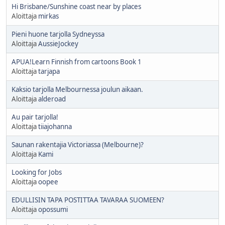
Hi Brisbane/Sunshine coast near by places
Aloittaja
mirkas
Pieni huone tarjolla Sydneyssa
Aloittaja
AussieJockey
APUA!Learn Finnish from cartoons Book 1
Aloittaja
tarjapa
Kaksio tarjolla Melbournessa joulun aikaan.
Aloittaja
alderoad
Au pair tarjolla!
Aloittaja
tiiajohanna
Saunan rakentajia Victoriassa (Melbourne)?
Aloittaja
Kami
Looking for Jobs
Aloittaja
oopee
EDULLISIN TAPA POSTITTAA TAVARAA SUOMEEN?
Aloittaja
opossumi