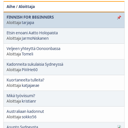
Aihe
/
Aloittaja
FINNISH FOR BEGINNERS
Aloittaja
tarjapa
Etsin enoani Aatto Holopaista
Aloittaja
JarmoNiskanen
Veljeen yhteyttä Oonoonbassa
Aloittaja
Tomeli
Kadonneita sukulaisia Sydneyssä
Aloittaja
PiViHe60
Kuortaneelta tulleita?
Aloittaja
katjajaeae
Mikä työviisumi?
Aloittaja
kristianr
Australiaan kadonnut
Aloittaja
sokko56
Asunto Sydneysta