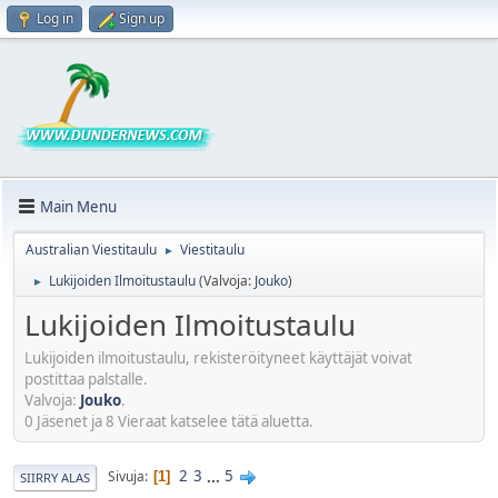
Log in
Sign up
Main Menu
Australian Viestitaulu
Viestitaulu
►
Lukijoiden Ilmoitustaulu
(Valvoja:
Jouko
)
►
Lukijoiden Ilmoitustaulu
Lukijoiden ilmoitustaulu, rekisteröityneet käyttäjät voivat
postittaa palstalle.
Valvoja:
Jouko
.
0 Jäsenet ja 8 Vieraat katselee tätä aluetta.
2
3
...
5
Sivuja
1
SIIRRY ALAS