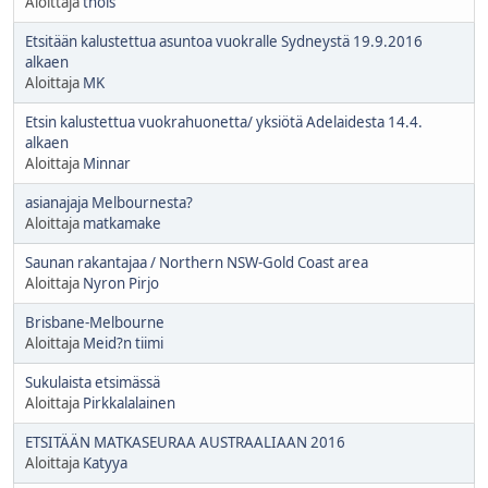
Aloittaja
thois
Etsitään kalustettua asuntoa vuokralle Sydneystä 19.9.2016
alkaen
Aloittaja
MK
Etsin kalustettua vuokrahuonetta/ yksiötä Adelaidesta 14.4.
alkaen
Aloittaja
Minnar
asianajaja Melbournesta?
Aloittaja
matkamake
Saunan rakantajaa / Northern NSW-Gold Coast area
Aloittaja
Nyron Pirjo
Brisbane-Melbourne
Aloittaja
Meid?n tiimi
Sukulaista etsimässä
Aloittaja
Pirkkalalainen
ETSITÄÄN MATKASEURAA AUSTRAALIAAN 2016
Aloittaja
Katyya