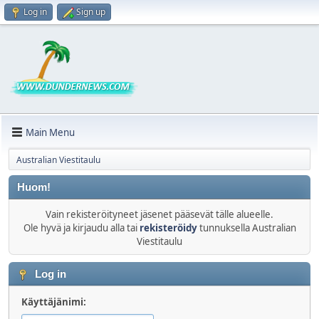
Log in
Sign up
Main Menu
Australian Viestitaulu
Huom!
Vain rekisteröityneet jäsenet pääsevät tälle alueelle.
Ole hyvä ja kirjaudu alla tai
rekisteröidy
tunnuksella Australian
Viestitaulu
Log in
Käyttäjänimi: