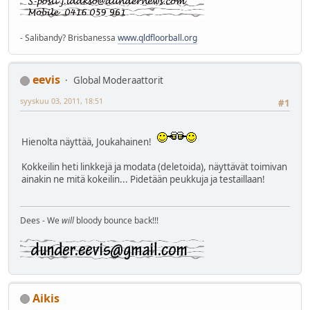
- Salibandy? Brisbanessa
www.qldfloorball.org
eevis
Global Moderaattorit
syyskuu 03, 2011, 18:51
#1
Hienolta näyttää, Joukahainen!
Kokkeilin heti linkkejä ja modata (deletoida), näyttävät toimivan
ainakin ne mitä kokeilin... Pidetään peukkuja ja testaillaan!
Dees - We
will
bloody bounce back!!!
Aikis