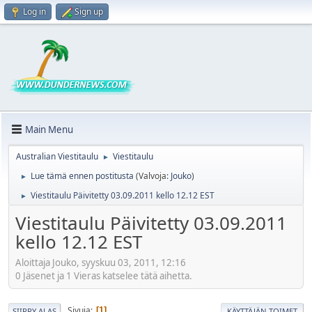
Log in
Sign up
Main Menu
Australian Viestitaulu
Viestitaulu
►
Lue tämä ennen postitusta
(Valvoja:
Jouko
)
►
Viestitaulu Päivitetty 03.09.2011 kello 12.12 EST
►
Viestitaulu Päivitetty 03.09.2011
kello 12.12 EST
Aloittaja Jouko, syyskuu 03, 2011, 12:16
0 Jäsenet ja 1 Vieras katselee tätä aihetta.
Sivuja
1
SIIRRY ALAS
KÄYTTÄJÄN TOIMET