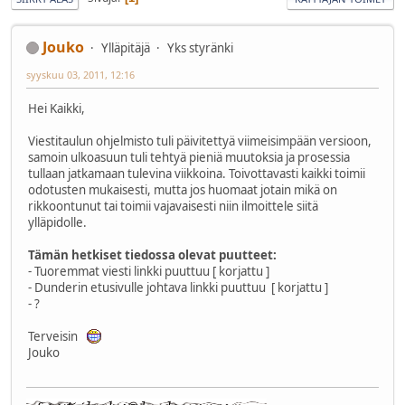
Jouko
Ylläpitäjä
Yks styränki
syyskuu 03, 2011, 12:16
Hei Kaikki,
Viestitaulun ohjelmisto tuli päivitettyä viimeisimpään versioon,
samoin ulkoasuun tuli tehtyä pieniä muutoksia ja prosessia
tullaan jatkamaan tulevina viikkoina. Toivottavasti kaikki toimii
odotusten mukaisesti, mutta jos huomaat jotain mikä on
rikkoontunut tai toimii vajavaisesti niin ilmoittele siitä
ylläpidolle.
Tämän hetkiset tiedossa olevat puutteet:
- Tuoremmat viesti linkki puuttuu [ korjattu ]
- Dunderin etusivulle johtava linkki puuttuu [ korjattu ]
- ?
Terveisin
Jouko