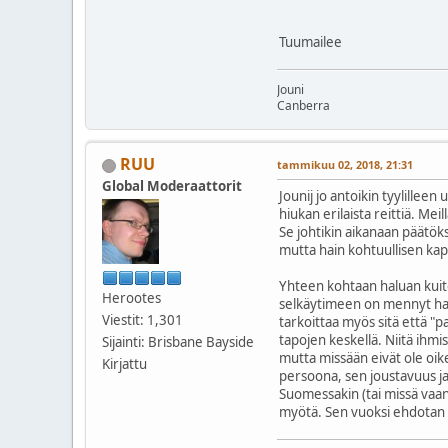
Tuumailee
Jouni
Canberra
RUU
tammikuu 02, 2018, 21:31
Global Moderaattorit
Jounij jo antoikin tyylille
hiukan erilaista reittiä. Me
Se johtikin aikanaan päätök
mutta hain kohtuullisen kap
Yhteen kohtaan haluan ku
Herootes
selkäytimeen on mennyt hav
Viestit: 1,301
tarkoittaa myös sitä että "
tapojen keskellä. Niitä ihm
Sijainti: Brisbane Bayside
mutta missään eivät ole oik
Kirjattu
persoona, sen joustavuus ja
Suomessakin (tai missä vaa
myötä. Sen vuoksi ehdotan e