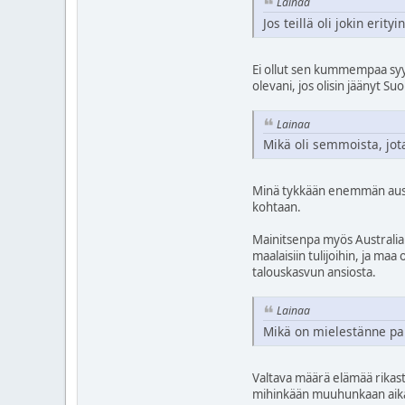
Lainaa
Jos teillä oli jokin eri
Ei ollut sen kummempaa syyt
olevani, jos olisin jäänyt S
Lainaa
Mikä oli semmoista, jot
Minä tykkään enemmän austra
kohtaan.
Mainitsenpa myös Australi
maalaisiin tulijoihin, ja m
talouskasvun ansiosta.
Lainaa
Mikä on mielestänne p
Valtava määrä elämää rikast
mihinkään muuhunkaan aik