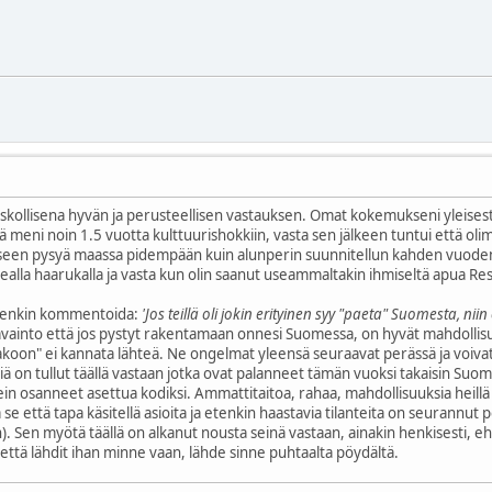
en uskollisena hyvän ja perusteellisen vastauksen. Omat kokemukseni ylei
illä meni noin 1.5 vuotta kulttuurishokkiin, vasta sen jälkeen tuntui että 
seen pysyä maassa pidempään kuin alunperin suunnitellun kahden vuoden aj
ealla haarukalla ja vasta kun olin saanut useammaltakin ihmiseltä apua R
itenkin kommentoida:
'Jos teillä oli jokin erityinen syy "paeta" Suomesta, n
ainto että jos pystyt rakentamaan onnesi Suomessa, on hyvät mahdollis
pakoon" ei kannata lähteä. Ne ongelmat yleensä seuraavat perässä ja voivat
isiä on tullut täällä vastaan jotka ovat palanneet tämän vuoksi takaisin 
ein osanneet asettua kodiksi. Ammattitaitoa, rahaa, mahdollisuuksia heillä 
 se että tapa käsitellä asioita ja etenkin haastavia tilanteita on seurannu
n). Sen myötä täällä on alkanut nousta seinä vastaan, ainakin henkisesti
ttä lähdit ihan minne vaan, lähde sinne puhtaalta pöydältä.