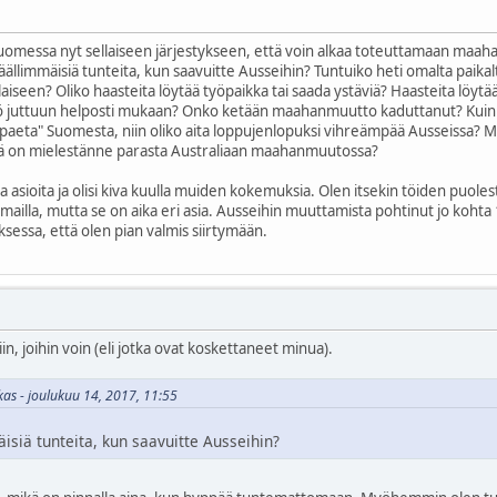
 Suomessa nyt sellaiseen järjestykseen, että voin alkaa toteuttamaan maahan
äällimmäisiä tunteita, kun saavuitte Ausseihin? Tuntuiko heti omalta paikalt
iseen? Oliko haasteita löytää työpaikka tai saada ystäviä? Haasteita löyt
ö juttuun helposti mukaan? Onko ketään maahanmuutto kaduttanut? Kuinka k
syy "paeta" Suomesta, niin oliko aita loppujenlopuksi vihreämpää Ausseissa
ikä on mielestänne parasta Australiaan maahanmuutossa?
asioita ja olisi kiva kuulla muiden kokemuksia. Olen itsekin töiden puoles
mailla, mutta se on aika eri asia. Ausseihin muuttamista pohtinut jo kohta 
iksessa, että olen pian valmis siirtymään.
in, joihin voin (eli jotka ovat koskettaneet minua).
ikas - joulukuu 14, 2017, 11:55
äisiä tunteita, kun saavuitte Ausseihin?