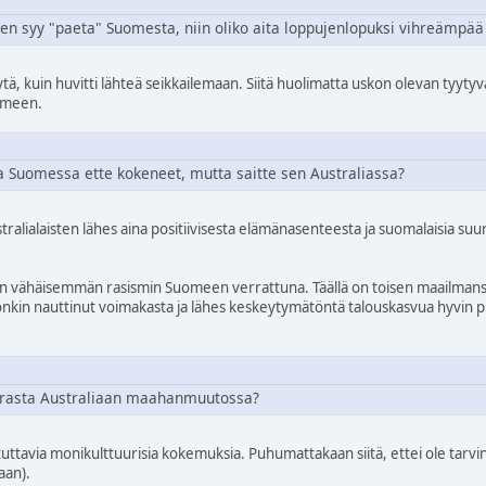
tyinen syy "paeta" Suomesta, niin oliko aita loppujenlopuksi vihreämpä
ä, kuin huvitti lähteä seikkailemaan. Siitä huolimatta uskon olevan tyytyv
uomeen.
a Suomessa ette kokeneet, mutta saitte sen Australiassa?
lialaisten lähes aina positiivisesta elämänasenteesta ja suomalaisia suur
an vähäisemmän rasismin Suomeen verrattuna. Täällä on toisen maailman
aa onkin nauttinut voimakasta ja lähes keskeytymätöntä talouskasvua hyvin
arasta Australiaan maahanmuutossa?
uttavia monikulttuurisia kokemuksia. Puhumattakaan siitä, ettei ole tarvinn
aan).