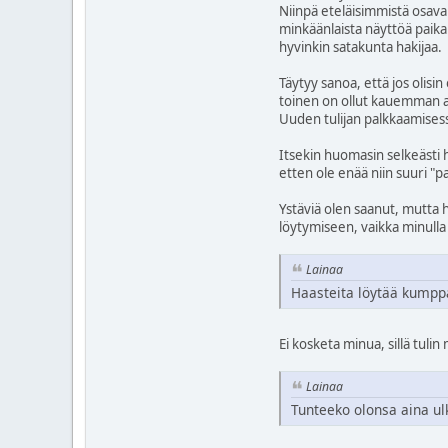
Niinpä eteläisimmistä osaval
minkäänlaista näyttöä paika
hyvinkin satakunta hakijaa.
Täytyy sanoa, että jos olisin
toinen on ollut kauemman aik
Uuden tulijan palkkaamisess
Itsekin huomasin selkeästi h
etten ole enää niin suuri "pa
Ystäviä olen saanut, mutta 
löytymiseen, vaikka minulla 
Lainaa
Haasteita löytää kumpp
Ei kosketa minua, sillä tul
Lainaa
Tunteeko olonsa aina ul