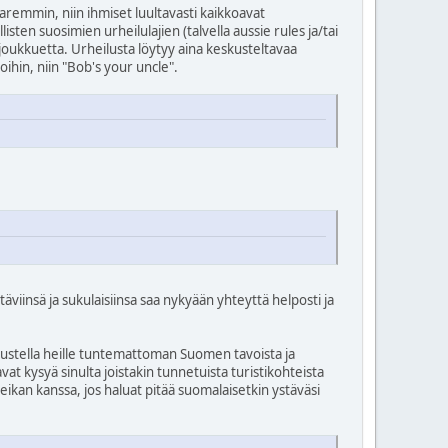
paremmin, niin ihmiset luultavasti kaikkoavat
isten suosimien urheilulajien (talvella aussie rules ja/tai
ilujoukkuetta. Urheilusta löytyy aina keskusteltavaa
ioihin, niin "Bob's your uncle".
äviinsä ja sukulaisiinsa saa nykyään yhteyttä helposti ja
eskustella heille tuntemattoman Suomen tavoista ja
avat kysyä sinulta joistakin tunnetuista turistikohteista
eikan kanssa, jos haluat pitää suomalaisetkin ystäväsi