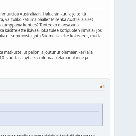
muuttoa Australiaan. Haluaisin kuulla jo teiltä
a, vai tuliko katuma päälle? Mitenkä Australialaiset
ää kumppania kenties? Tunteeko olonsa aina
äsittelette ikävää, joka tulee kotipuolen ihmisiä? Jos
? Mikä oli semmoista, jota Suomessa ette kokeneet, mutta
ta matkustellut paljon ja joutunut olemaan kerralla
10- vuotta ja nyt alkaa olemaan elämäntilanne ja
#1