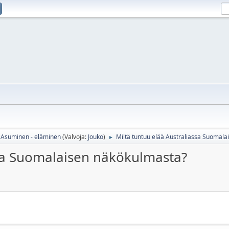
Asuminen - eläminen
(Valvoja:
Jouko
)
Miltä tuntuu elää Australiassa Suomal
►
ssa Suomalaisen näkökulmasta?