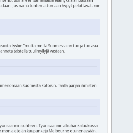
ntenut tismalleen samanlaisia elämyksiä ainoastaan
nadaan. Jos nämä tuntemattomaan hypyt pelottavat, niin
ioita tyyliin "mutta meillä Suomessa on tuo ja tuo asia
annata taistella tuulimyllyjä vastaan.
let nimenomaan Suomesta kotoisin. Täällä pärjää ihmisten
a työnsaannin suhteen. Työn saannin alkuhankaluuksissa
 kuin monia etelän kaupunkeja Melbourne etunenässään.