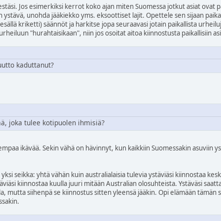
estäsi. Jos esimerkiksi kerrot koko ajan miten Suomessa jotkut asiat ovat 
n ystävä, unohda jääkiekko yms. eksoottiset lajit. Opettele sen sijaan paikall
esällä kriketti) säännöt ja harkitse jopa seuraavasi jotain paikallista urhe
urheiluun "hurahtaisikaan", niin jos osoitat aitoa kiinnostusta paikallisiin as
tto kaduttanut?
ää, joka tulee kotipuolen ihmisiä?
ahempaa ikävää. Sekin vähä on hävinnyt, kun kaikkiin Suomessakin asuviin yst
 yksi seikka: yhtä vähän kuin australialaisia tulevia ystäviäsi kiinnostaa k
täviäsi kiinnostaa kuulla juuri mitään Australian olosuhteista. Ystäväsi saatt
lla, mutta siihenpä se kiinnostus sitten yleensä jääkin. Opi elämään tämän s
ssakin.