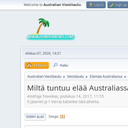
Welcome to
Australian Viestitaulu
.
Log in
Sign up
elokuu 07, 2026, 14:21
Etusivu
Haku
Australian Viestitaulu
Viestitaulu
Elämää Australiassa
►
►
►
Miltä tuntuu elää Australia
Aloittaja Toiveikas, joulukuu 14, 2017, 11:55
0 Jäsenet ja 1 Vieras katselee tätä aihetta.
Sivuja
1
SIIRRY ALAS