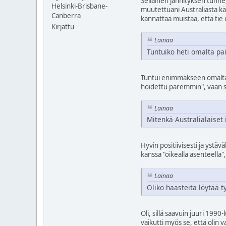
Sellainen jännityksen tunn
Helsinki-Brisbane-
muutettuani Australiasta k
Canberra
kannattaa muistaa, että tie o
Kirjattu
Lainaa
Tuntuiko heti omalta pai
Tuntui enimmäkseen omalta pa
hoidettu paremmin", vaan sen
Lainaa
Mitenkä Australialaiset
Hyvin positiivisesti ja ystä
kanssa "oikealla asenteella",
Lainaa
Oliko haasteita löytää t
Oli, sillä saavuin juuri 19
vaikutti myös se, että olin