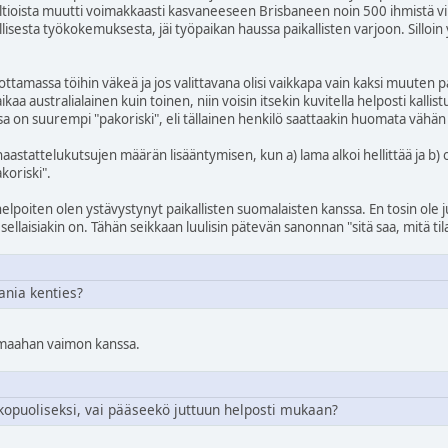
tioista muutti voimakkaasti kasvaneeseen Brisbaneen noin 500 ihmistä viiko
llisesta työkokemuksesta, jäi työpaikan haussa paikallisten varjoon. Sillo
 ottamassa töihin väkeä ja jos valittavana olisi vaikkapa vain kaksi muuten p
aa australialainen kuin toinen, niin voisin itsekin kuvitella helposti kal
a on suurempi "pakoriski", eli tällainen henkilö saattaakin huomata vähän 
aastattelukutsujen määrän lisääntymisen, kun a) lama alkoi hellittää ja b) o
koriski".
helpoiten olen ystävystynyt paikallisten suomalaisten kanssa. En tosin ol
sellaisiakin on. Tähän seikkaan luulisin pätevän sanonnan "sitä saa, mitä til
ania kenties?
in maahan vaimon kanssa.
kopuoliseksi, vai pääseekö juttuun helposti mukaan?