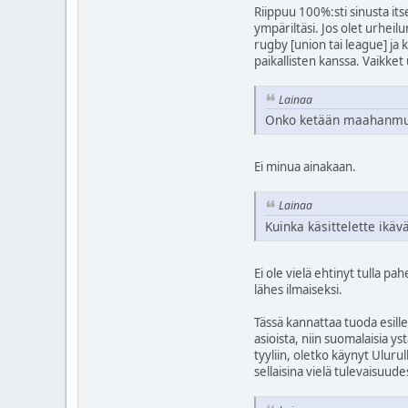
Riippuu 100%:sti sinusta its
ympäriltäsi. Jos olet urheilu
rugby [union tai league] ja k
paikallisten kanssa. Vaikket 
Lainaa
Onko ketään maahanmuu
Ei minua ainakaan.
Lainaa
Kuinka käsittelette ikäv
Ei ole vielä ehtinyt tulla p
lähes ilmaiseksi.
Tässä kannattaa tuoda esille
asioista, niin suomalaisia ys
tyyliin, oletko käynyt Uluru
sellaisina vielä tulevaisuude