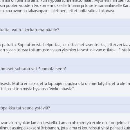
e, mikä on pinnalla aina, kun hyppää tuntemattomaan. Myöhemmin olen tu
äsin puolen vuoden työkomennukselle Intiaan ja toiselle samanlaiselle Ka
n aina avoinna takaisinpäin - olettaen, ettet polta siltoja takanasi.
kalta, vai tuliko katuma päälle?
ikalta. Sopeutumista helpottaa, jos ottaa heti asenteeksi, ettei vertaa as
 sijaan toteaa tottumusten vaan yksinkertaisesti olevan erilaisia. Ei siis k
 ihmiset suhtautuvat Suomalaiseen?
vällisesti. Mutta en usko, että loppujen lopuksi sillä on merkitystä, että o
 tulipa sitten mistä hyvänsä "vinkuintiasta".
yöpaikka tai saada ystäviä?
90-luvun alun synkän laman keskellä. Laman ohimentyä ei ole ollut ongelmi
 valinnut asuinpaikakseni Brisbanen, jota lama ei kouraissut yhtä pahasti