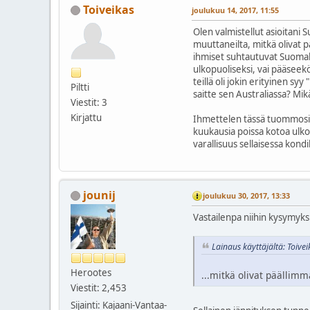
Toiveikas
joulukuu 14, 2017, 11:55
Olen valmistellut asioitani
muuttaneilta, mitkä olivat p
ihmiset suhtautuvat Suomala
ulkopuoliseksi, vai pääseek
teillä oli jokin erityinen 
Piltti
saitte sen Australiassa? M
Viestit: 3
Kirjattu
Ihmettelen tässä tuommosia 
kuukausia poissa kotoa ulko
varallisuus sellaisessa kond
jounij
joulukuu 30, 2017, 13:33
Vastailenpa niihin kysymyksi
Lainaus käyttäjältä: Toive
Herootes
...mitkä olivat päällimm
Viestit: 2,453
Sijainti: Kajaani-Vantaa-