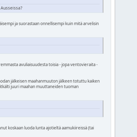
ä Ausseissa?
äisempi ja suorastaan onnellisempi kuin mitä arvelisin
emmasta avuliaisuudesta toisia - jopa ventovieraita -
sodan jälkeisen maahanmuuton jälkeen totuttu kaiken
 pitkälti juuri maahan muuttaneiden tuoman
ut koskaan luoda lunta ajotieltä aamukiireissä (tai