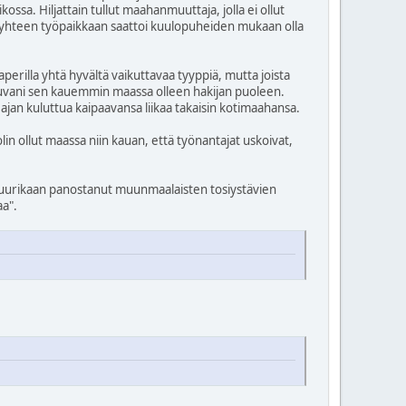
ssa. Hiljattain tullut maahanmuuttaja, jolla ei ollut
in yhteen työpaikkaan saattoi kuulopuheiden mukaan olla
aperilla yhtä hyvältä vaikuttavaa tyyppiä, mutta joista
listuvani sen kauemmin maassa olleen hakijan puoleen.
ajan kuluttua kaipaavansa liikaa takaisin kotimaahansa.
lin ollut maassa niin kauan, että työnantajat uskoivat,
e juurikaan panostanut muunmaalaisten tosiystävien
aa".