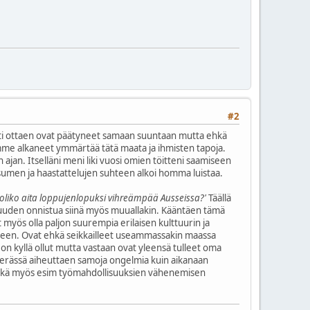
#2
sesti ottaen ovat päätyneet samaan suuntaan mutta ehkä
olimme alkaneet ymmärtää tätä maata ja ihmisten tapoja.
an. Itselläni meni liki vuosi omien töitteni saamiseen
esumen ja haastattelujen suhteen alkoi homma luistaa.
iin oliko aita loppujenlopuksi vihreämpää Ausseissa?'
Täällä
uuden onnistua siinä myös muuallakin. Kääntäen tämä
 myös olla paljon suurempia erilaisen kulttuurin ja
Suomeen. Ovat ehkä seikkailleet useammassakin maassa
on kyllä ollut mutta vastaan ovat yleensä tulleet oma
t perässä aiheuttaen samoja ongelmia kuin aikanaan
, ehkä myös esim työmahdollisuuksien vähenemisen