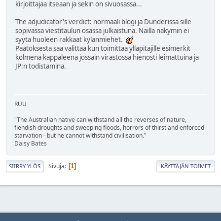
kirjoittajaa itseaan ja sekin on sivuosassa...
The adjudicator's verdict: normaali blogi ja Dunderissa sille
sopivassa viestitaulun osassa julkaistuna. Nailla nakymin ei
syyta huoleen rakkaat kylanmiehet.
Paatoksesta saa valittaa kun toimittaa yllapitajille esimerkit
kolmena kappaleena jossain virastossa hienosti leimattuina ja
JP:n todistamina.
RUU
"The Australian native can withstand all the reverses of nature,
fiendish droughts and sweeping floods, horrors of thirst and enforced
starvation - but he cannot withstand civilisation."
Daisy Bates
Sivuja
1
SIIRRY YLÖS
KÄYTTÄJÄN TOIMET