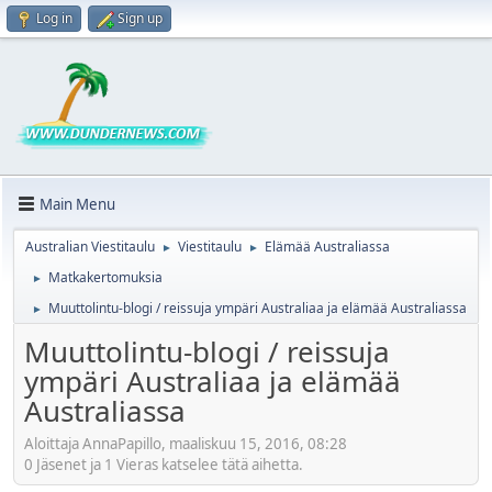
Log in
Sign up
Main Menu
Australian Viestitaulu
Viestitaulu
Elämää Australiassa
►
►
Matkakertomuksia
►
Muuttolintu-blogi / reissuja ympäri Australiaa ja elämää Australiassa
►
Muuttolintu-blogi / reissuja
ympäri Australiaa ja elämää
Australiassa
Aloittaja AnnaPapillo, maaliskuu 15, 2016, 08:28
0 Jäsenet ja 1 Vieras katselee tätä aihetta.