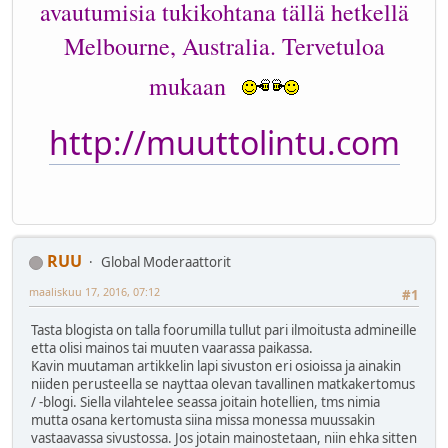
avautumisia tukikohtana tällä hetkellä
Melbourne, Australia. Tervetuloa
mukaan
http://muuttolintu.com
RUU
Global Moderaattorit
maaliskuu 17, 2016, 07:12
#1
Tasta blogista on talla foorumilla tullut pari ilmoitusta admineille
etta olisi mainos tai muuten vaarassa paikassa.
Kavin muutaman artikkelin lapi sivuston eri osioissa ja ainakin
niiden perusteella se nayttaa olevan tavallinen matkakertomus
/ -blogi. Siella vilahtelee seassa joitain hotellien, tms nimia
mutta osana kertomusta siina missa monessa muussakin
vastaavassa sivustossa. Jos jotain mainostetaan, niin ehka sitten