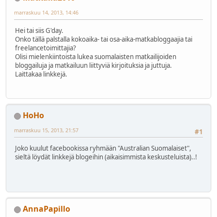
marraskuu 14, 2013, 14:46
Hei tai siis G'day.
Onko tällä palstalla kokoaika- tai osa-aika-matkabloggaajia tai
freelancetoimittajia?
Olisi mielenkiintoista lukea suomalaisten matkailijoiden
bloggailuja ja matkailuun liittyviä kirjoituksia ja juttuja.
Laittakaa linkkejä.
HoHo
marraskuu 15, 2013, 21:57
#1
Joko kuulut facebookissa ryhmään "Australian Suomalaiset",
sieltä löydät linkkejä blogeihin (aikaisimmista keskusteluista)..!
AnnaPapillo