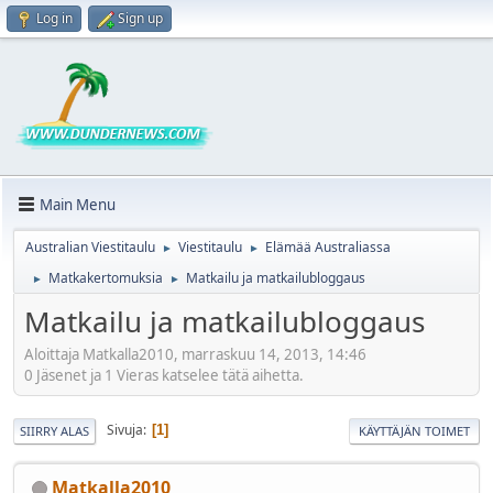
Log in
Sign up
Main Menu
Australian Viestitaulu
Viestitaulu
Elämää Australiassa
►
►
Matkakertomuksia
Matkailu ja matkailubloggaus
►
►
Matkailu ja matkailubloggaus
Aloittaja Matkalla2010, marraskuu 14, 2013, 14:46
0 Jäsenet ja 1 Vieras katselee tätä aihetta.
Sivuja
1
SIIRRY ALAS
KÄYTTÄJÄN TOIMET
Matkalla2010