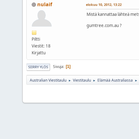
nulaif
elokuu 10, 2012, 13:22
Mistä kannattaa lähteä met
gumtree.com.au ?
Piltti
Viestit: 18
Kirjattu
Sivuja
1
SIIRRY YLÖS
Australian Viestitaulu
Viestitaulu
Elämää Australiassa
►
►
►