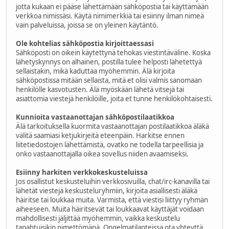
jotta kukaan ei pääse lähettämään sähköpostia tai käyttämään
verkkoa nimissäsi. Käytä nimimerkkiä tai esiinny ilman nimeä
vain palveluissa, joissa se on yleinen käytäntö.
Ole kohtelias sähköpostia kirjoittaessasi
Sähköposti on oikein käytettynä tehokas viestintäväline. Koska
lähetyskynnys on alhainen, postilla tulee helposti lähetettyä
sellaistakin, mikä kaduttaa myöhemmin. Älä kirjoita
sähköpostissa mitään sellaista, mitä et olisi valmis sanomaan
henkilölle kasvotusten. Älä myöskään lähetä vitsejä tai
asiattomia viestejä henkilöille, joita et tunne henkilökohtaisesti.
Kunnioita vastaanottajan sähköpostilaatikkoa
Älä tarkoituksella kuormita vastaanottajan postilaatikkoa äläkä
välitä saamiasi ketjukirjeitä eteenpäin. Harkitse ennen
liitetiedostojen lähettämistä, ovatko ne todella tarpeellisia ja
onko vastaanottajalla oikea sovellus niiden avaamiseksi.
Esiinny harkiten verkkokeskusteluissa
Jos osallistut keskusteluihin verkkosivuilla, chat/irc-kanavilla tai
lähetät viestejä keskusteluryhmiin, kirjoita asiallisesti äläkä
häiritse tai loukkaa muita. Varmista, että viestisi liittyy ryhmän
aiheeseen. Muita häiritsevät tai loukkaavat käyttäjät voidaan
mahdollisesti jäljittää myöhemmin, vaikka keskustelu
tapahtuisikin nimettömänä. Ongelmatilanteissa ota yhteyttä