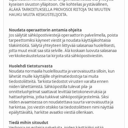
kyseisen sivuston ylläpitoon. Ole kohtelias ja ystävällinen,
ÄLÄKÄ TARKOITUKSELLA PROVOSOI RIITOJA TAI MUUTEN
HAUKU MUITA KESKUSTELIJOITA.
Noudata operaattorin antamia ohjeita
Jos säilytät sähköpostiviestejä operaattorin palvelimella, poista
tarpeettomiksi käyneet viestit ja noudata käyttäjäkohtaisia
tilakiintiöitä. Säilytä yhteyteen liittyvää salasanaa huolellisesti,
jotta muut eivät saa sitä selville. Älä koskaan luovuta salasanaa
verkkokeskustelussa tai kirjoita sitä sähköpostiviestiin.
Huolehdi tietoturvasta
Noudata normaalia huolellisuutta ja varovaisuutta silloin, kun
lähetät muille käyttäjille ohjelmatiedostoja tai muita
tiedostoliitteitä. Tarkista tiedostot virusten varalta ennen
niiden lähettämistä. Sähköpostilla tulevat pila- ja
onnitteluohjelmat saattavat levittää tietokoneviruksia ja
haittaohjelmia, jotka tukkivat sähköpostijärjestelmiä. Siksi
niiden avaamisessa on noudatettava suurta varovaisuutta ja
harkintaa. Jos viestin otsikko tai tiedostoliitteen nimi näyttää
epäilyttävältä, harkitse avaatko viestiä ollenkaan.
Tiedä mihin sitoudut
Verkossa on erilaisia palveluita, joiden käyttäjäksi pitää