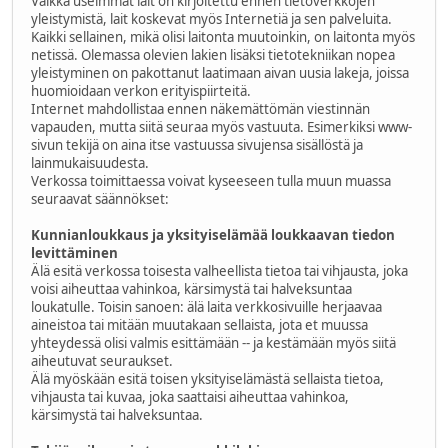
Vaikka useimmat lait on kirjoitettu ennen tietoverkkojen
yleistymistä, lait koskevat myös Internetiä ja sen palveluita.
Kaikki sellainen, mikä olisi laitonta muutoinkin, on laitonta myös
netissä. Olemassa olevien lakien lisäksi tietotekniikan nopea
yleistyminen on pakottanut laatimaan aivan uusia lakeja, joissa
huomioidaan verkon erityispiirteitä.
Internet mahdollistaa ennen näkemättömän viestinnän
vapauden, mutta siitä seuraa myös vastuuta. Esimerkiksi www-
sivun tekijä on aina itse vastuussa sivujensa sisällöstä ja
lainmukaisuudesta.
Verkossa toimittaessa voivat kyseeseen tulla muun muassa
seuraavat säännökset:
Kunnianloukkaus ja yksityiselämää loukkaavan tiedon
levittäminen
Älä esitä verkossa toisesta valheellista tietoa tai vihjausta, joka
voisi aiheuttaa vahinkoa, kärsimystä tai halveksuntaa
loukatulle. Toisin sanoen: älä laita verkkosivuille herjaavaa
aineistoa tai mitään muutakaan sellaista, jota et muussa
yhteydessä olisi valmis esittämään -- ja kestämään myös siitä
aiheutuvat seuraukset.
Älä myöskään esitä toisen yksityiselämästä sellaista tietoa,
vihjausta tai kuvaa, joka saattaisi aiheuttaa vahinkoa,
kärsimystä tai halveksuntaa.