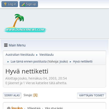
Log in
Sign up
Main Menu
Australian Viestitaulu
Viestitaulu
►
Lue tämä ennen postitusta
(Valvoja:
Jouko
)
Hyvä nettiketti
►
►
Hyvä nettiketti
Aloittaja Jouko, heinäkuu 04, 2003, 20:54
0 Jäsenet ja 1 Vieras katselee tätä aihetta.
Sivuja
1
SIIRRY ALAS
KÄYTTÄJÄN TOIMET
Jouko
Ylläpitäjä
Yks styränki