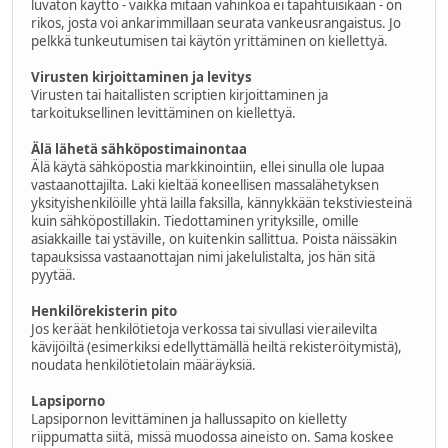
luvaton käyttö - vaikka mitään vahinkoa ei tapahtuisikaan - on
rikos, josta voi ankarimmillaan seurata vankeusrangaistus. Jo
pelkkä tunkeutumisen tai käytön yrittäminen on kiellettyä.
Virusten kirjoittaminen ja levitys
Virusten tai haitallisten scriptien kirjoittaminen ja
tarkoituksellinen levittäminen on kiellettyä.
Älä lähetä sähköpostimainontaa
Älä käytä sähköpostia markkinointiin, ellei sinulla ole lupaa
vastaanottajilta. Laki kieltää koneellisen massalähetyksen
yksityishenkilöille yhtä lailla faksilla, kännykkään tekstiviesteinä
kuin sähköpostillakin. Tiedottaminen yrityksille, omille
asiakkaille tai ystäville, on kuitenkin sallittua. Poista näissäkin
tapauksissa vastaanottajan nimi jakelulistalta, jos hän sitä
pyytää.
Henkilörekisterin pito
Jos keräät henkilötietoja verkossa tai sivullasi vierailevilta
kävijöiltä (esimerkiksi edellyttämällä heiltä rekisteröitymistä),
noudata henkilötietolain määräyksiä.
Lapsiporno
Lapsipornon levittäminen ja hallussapito on kielletty
riippumatta siitä, missä muodossa aineisto on. Sama koskee