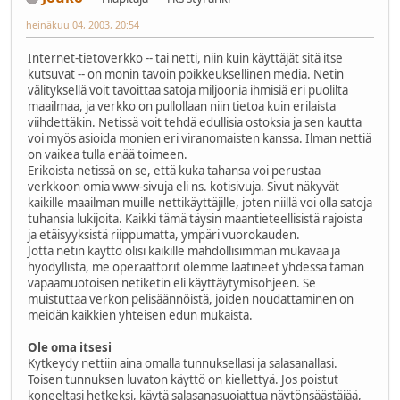
heinäkuu 04, 2003, 20:54
Internet-tietoverkko -- tai netti, niin kuin käyttäjät sitä itse
kutsuvat -- on monin tavoin poikkeuksellinen media. Netin
välityksellä voit tavoittaa satoja miljoonia ihmisiä eri puolilta
maailmaa, ja verkko on pullollaan niin tietoa kuin erilaista
viihdettäkin. Netissä voit tehdä edullisia ostoksia ja sen kautta
voi myös asioida monien eri viranomaisten kanssa. Ilman nettiä
on vaikea tulla enää toimeen.
Erikoista netissä on se, että kuka tahansa voi perustaa
verkkoon omia www-sivuja eli ns. kotisivuja. Sivut näkyvät
kaikille maailman muille nettikäyttäjille, joten niillä voi olla satoja
tuhansia lukijoita. Kaikki tämä täysin maantieteellisistä rajoista
ja etäisyyksistä riippumatta, ympäri vuorokauden.
Jotta netin käyttö olisi kaikille mahdollisimman mukavaa ja
hyödyllistä, me operaattorit olemme laatineet yhdessä tämän
vapaamuotoisen netiketin eli käyttäytymisohjeen. Se
muistuttaa verkon pelisäännöistä, joiden noudattaminen on
meidän kaikkien yhteisen edun mukaista.
Ole oma itsesi
Kytkeydy nettiin aina omalla tunnuksellasi ja salasanallasi.
Toisen tunnuksen luvaton käyttö on kiellettyä. Jos poistut
koneeltasi hetkeksi, käytä salasanasuojattua näytönsäästäjää,