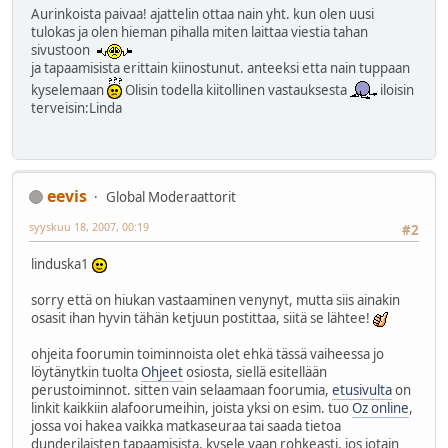
Aurinkoista paivaa! ajattelin ottaa nain yht. kun olen uusi
tulokas ja olen hieman pihalla miten laittaa viestia tahan
sivustoon
ja tapaamisista erittain kiinostunut. anteeksi etta nain tuppaan
kyselemaan
Olisin todella kiitollinen vastauksesta
iloisin
terveisin:Linda
eevis
Global Moderaattorit
syyskuu 18, 2007, 00:19
#2
linduska1
sorry että on hiukan vastaaminen venynyt, mutta siis ainakin
osasit ihan hyvin tähän ketjuun postittaa, siitä se lähtee!
ohjeita foorumin toiminnoista olet ehkä tässä vaiheessa jo
löytänytkin tuolta
Ohjeet
osiosta, siellä esitellään
perustoiminnot. sitten vain selaamaan foorumia,
etusivulta
on
linkit kaikkiin alafoorumeihin, joista yksi on esim. tuo
Oz online
,
jossa voi hakea vaikka matkaseuraa tai saada tietoa
dunderilaisten tapaamisista. kysele vaan rohkeasti, jos jotain