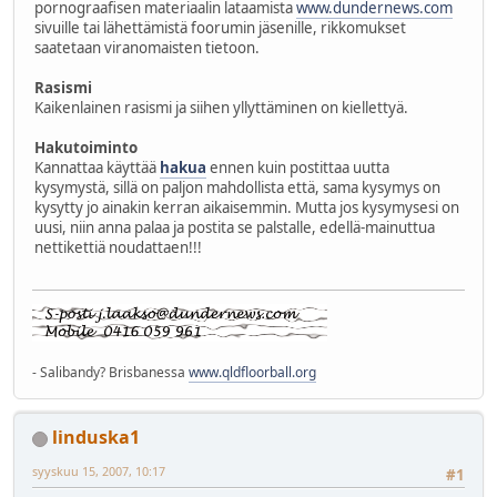
pornograafisen materiaalin lataamista
www.dundernews.com
sivuille tai lähettämistä foorumin jäsenille, rikkomukset
saatetaan viranomaisten tietoon.
Rasismi
Kaikenlainen rasismi ja siihen yllyttäminen on kiellettyä.
Hakutoiminto
Kannattaa käyttää
hakua
ennen kuin postittaa uutta
kysymystä, sillä on paljon mahdollista että, sama kysymys on
kysytty jo ainakin kerran aikaisemmin. Mutta jos kysymysesi on
uusi, niin anna palaa ja postita se palstalle, edellä-mainuttua
nettikettiä noudattaen!!!
- Salibandy? Brisbanessa
www.qldfloorball.org
linduska1
syyskuu 15, 2007, 10:17
#1