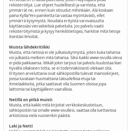
rekisteröityä. Lue ohjeet huolellisesti ja varmista, että
ymmärrät ne, ennen kuin sitoudut mihinkään. Älä koskaan
paina Kyllä/Yes-painiketta tai vastaa myöntävästi, ellet
ymmärrä kysymystä. Noudata erityistä varovaisuutta
käyttäessäsi vieraskielisiä palveluita. Jos palvelu vaatii
rekisteröitymistä ja kysyy henkilötietojasi, harkitse mitä tietoja
itsestäsi ilmoitat.
Muista lähdekritiikki
Muista, että netissä ei ole julkaisukynnystä, joten kuka tahansa
voi julkaista melkein mitä tahansa. Siksi kaikki www-sivuilla oleva
ei pidä paikkaansa. Mikäli jokin tarjous tai palvelu kuulostaa liian
hyvältä ollakseen totta, se ei todennäköisesti olekaan sitä.
Erityisen arveluttavia ovat sähköpostilla tulevat mainoskirjeet,
joissa luvataan huomattavia taloudellisia etuja tai
ihmelääkkeitä, jotka saattavat olla Suomen oloissa jopa
laittomia tai käyttäjälleen vaarallisia.
Netillä on pitkä muisti
Muista, että kaikki mitä kirjoitat verkkokeskusteluun,
sähköpostiin tai omalle www-sivullesi, saattaa olla luettavissa
arkistoissa vielä vuosienkin päästä.
Laki ja Netti