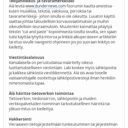
Tekijänoikeus- ja tavaramerkkilaki
Älä levitä
www.dundernews.com
foorumin kautta aineistoa -
kuten musiikkia, tekstiä, valokuvia, piirroksia tai
tavaramerkkejä - johon sinulla ei ole oikeutta. Luvaton käyttö
saattaa johtaa taloudellisiin korvausvaatimuksiin ja muihin
oikeudellisiin seuraamuksiin. Muutenkin kannattaa pitäytyä
tekstin "cut and paste" kopioimisesta toisilta sivuilta, sen sijaan
tulisi käyttää lyhyttä intoroa ja linkkiä alkuperäiseen artikkeliin
tai etus-sivulle navigointi ohjeineen jos jos suoraan linkitys on
kielletty.
Viestintäsalaisuus
Kansalaisella on perustuslaissa määritelty oikeus
luottamukselliseen viestintään. Laki koskee myös sähköpostia
ja kaikkea sähköistä viestiliikennettä. Älä siis avaa toiselle
vastaanottajalle osoitettuja sähköpostiviestejä ilman henkilön
nimenomaista lupaa.
Älä häiritse tietoverkon toimintaa
Tietoverkon, tiedonsiirron, sähköpostin ja muiden
verkkopalveluiden toiminnan tarkoituksellinen häirintä tai
ylikuormitus on kiellettyä.
Hakkerointi
Vieraaseen tietojärjestelmään tunkeutuminen tai järjestelmän