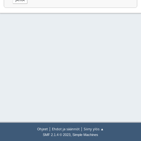
|
|
Ohjeet
Ehdot ja säännöt
Siirry ylös ▲
,
SMF 2.1.4 © 2023
Simple Machines