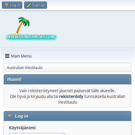
Log in
Sign up
Main Menu
Australian Viestitaulu
Huom!
Vain rekisteröityneet jäsenet pääsevät tälle alueelle.
Ole hyvä ja kirjaudu alla tai
rekisteröidy
tunnuksella Australian
Viestitaulu
Log in
Käyttäjänimi: