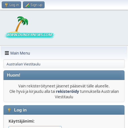
Log in
Sign up
Main Menu
Australian Viestitaulu
Huom!
Vain rekisteröityneet jäsenet pääsevät tälle alueelle.
Ole hyvä ja kirjaudu alla tai
rekisteröidy
tunnuksella Australian
Viestitaulu
Log in
Käyttäjänimi: