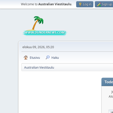
Welcome to
Australian Viestitaulu
.
Log in
Sign up
elokuu 09, 2026, 05:20
Etusivu
Haku
Australian Viestitaulu
Tode
J
Alo