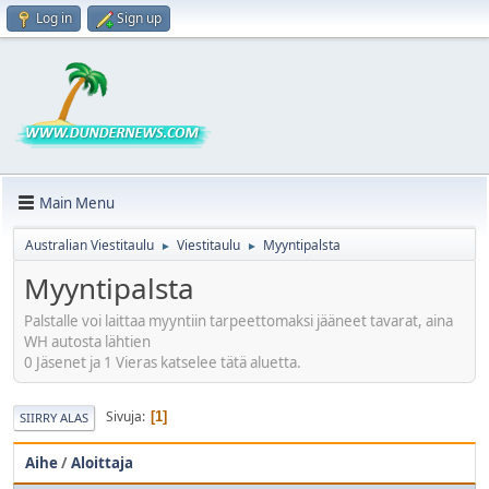
Log in
Sign up
Main Menu
Australian Viestitaulu
Viestitaulu
Myyntipalsta
►
►
Myyntipalsta
Palstalle voi laittaa myyntiin tarpeettomaksi jääneet tavarat, aina
WH autosta lähtien
0 Jäsenet ja 1 Vieras katselee tätä aluetta.
Sivuja
1
SIIRRY ALAS
Aihe
/
Aloittaja