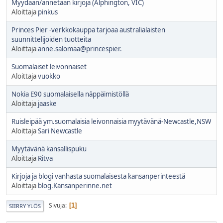
Myydaan/annetaan kirjoja (Alphington, VIC)
Aloittaja
pinkus
Princes Pier -verkkokauppa tarjoaa australialaisten
suunnittelijoiden tuotteita
Aloittaja
anne.salomaa@princespier.
Suomalaiset leivonnaiset
Aloittaja
vuokko
Nokia E90 suomalaisella näppäimistöllä
Aloittaja
jaaske
Ruisleipää ym.suomalaisia leivonnaisia myytävänä-Newcastle,NSW
Aloittaja
Sari Newcastle
Myytävänä kansallispuku
Aloittaja
Ritva
Kirjoja ja blogi vanhasta suomalaisesta kansanperinteestä
Aloittaja
blog.Kansanperinne.net
Sivuja
1
SIIRRY YLÖS