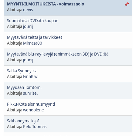
MYYNTI-ILMOITUKSISTA - voimassaolo
Aloittaja
eevis
Suomalaisia DVD:itä kaupan
Aloittaja
jounij
Myytävänä teltta ja tarvikkeet
Aloittaja
Mimasa00
Myytävänä blu-ray-levyjä (enimmäkseen 3D) ja DVD:itä
Aloittaja
jounij
Safka Sydneyssa
Aloittaja
FinnKiwi
Myydään Tomtom.
Aloittaja
sunrise.
Pikku-Kota alennusmyynti
Aloittaja
wendolene
Salibandymailoja?
Aloittaja
Pelo Tuomas