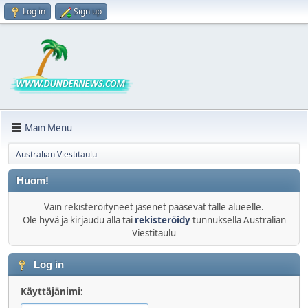
Log in
Sign up
Main Menu
Australian Viestitaulu
Huom!
Vain rekisteröityneet jäsenet pääsevät tälle alueelle.
Ole hyvä ja kirjaudu alla tai
rekisteröidy
tunnuksella Australian
Viestitaulu
Log in
Käyttäjänimi: