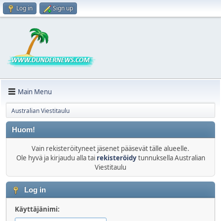
Log in
Sign up
Main Menu
Australian Viestitaulu
Huom!
Vain rekisteröityneet jäsenet pääsevät tälle alueelle.
Ole hyvä ja kirjaudu alla tai
rekisteröidy
tunnuksella Australian
Viestitaulu
Log in
Käyttäjänimi: