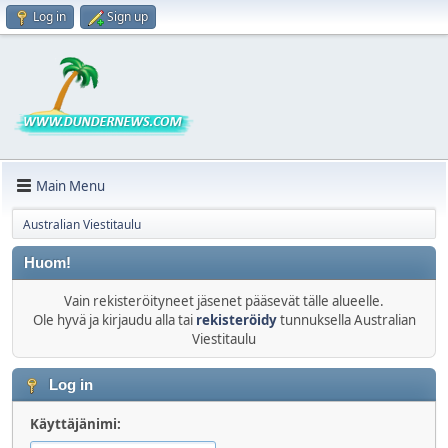
Log in
Sign up
Main Menu
Australian Viestitaulu
Huom!
Vain rekisteröityneet jäsenet pääsevät tälle alueelle.
Ole hyvä ja kirjaudu alla tai
rekisteröidy
tunnuksella Australian
Viestitaulu
Log in
Käyttäjänimi: