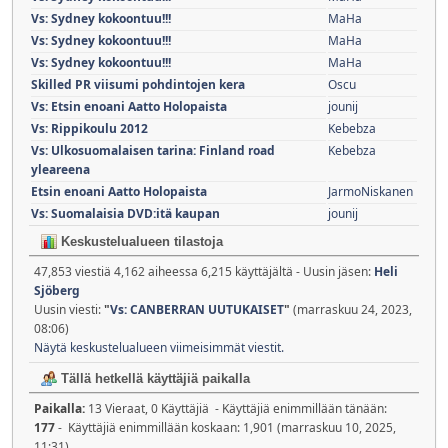
Vs: Sydney kokoontuu!!!
MaHa
Vs: Sydney kokoontuu!!!
MaHa
Vs: Sydney kokoontuu!!!
MaHa
Skilled PR viisumi pohdintojen kera
Oscu
Vs: Etsin enoani Aatto Holopaista
jounij
Vs: Rippikoulu 2012
Kebebza
Vs: Ulkosuomalaisen tarina: Finland road
Kebebza
yleareena
Etsin enoani Aatto Holopaista
JarmoNiskanen
Vs: Suomalaisia DVD:itä kaupan
jounij
Keskustelualueen tilastoja
47,853 viestiä 4,162 aiheessa 6,215 käyttäjältä - Uusin jäsen:
Heli
Sjöberg
Uusin viesti:
"
Vs: CANBERRAN UUTUKAISET
"
(marraskuu 24, 2023,
08:06)
Näytä keskustelualueen viimeisimmät viestit.
Tällä hetkellä käyttäjiä paikalla
Paikalla:
13 Vieraat, 0 Käyttäjiä - Käyttäjiä enimmillään tänään:
177
- Käyttäjiä enimmillään koskaan: 1,901 (marraskuu 10, 2025,
11:31)