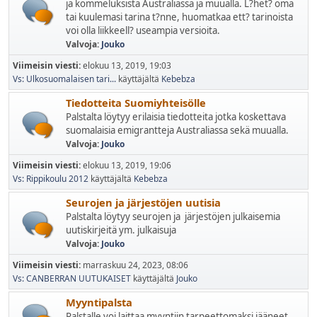
ja kommeluksista Australiassa ja muualla. L?het? oma
tai kuulemasi tarina t?nne, huomatkaa ett? tarinoista
voi olla liikkeell? useampia versioita.
Valvoja:
Jouko
Viimeisin viesti:
elokuu 13, 2019, 19:03
Vs: Ulkosuomalaisen tari...
käyttäjältä
Kebebza
Tiedotteita Suomiyhteisölle
Palstalta löytyy erilaisia tiedotteita jotka koskettava
suomalaisia emigrantteja Australiassa sekä muualla.
Valvoja:
Jouko
Viimeisin viesti:
elokuu 13, 2019, 19:06
Vs: Rippikoulu 2012
käyttäjältä
Kebebza
Seurojen ja järjestöjen uutisia
Palstalta löytyy seurojen ja järjestöjen julkaisemia
uutiskirjeitä ym. julkaisuja
Valvoja:
Jouko
Viimeisin viesti:
marraskuu 24, 2023, 08:06
Vs: CANBERRAN UUTUKAISET
käyttäjältä
Jouko
Myyntipalsta
Palstalle voi laittaa myyntiin tarpeettomaksi jääneet