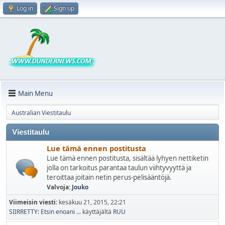
Log in
Sign up
Main Menu
Australian Viestitaulu
Viestitaulu
Lue tämä ennen postitusta
Lue tämä ennen postitusta, sisältää lyhyen nettiketin
jolla on tarkoitus parantaa taulun viihtyvyyttä ja
teroittaa joitain netin perus-pelisääntöjä.
Valvoja:
Jouko
Viimeisin viesti:
kesäkuu 21, 2015, 22:21
SIIRRETTY: Etsin enoani ...
käyttäjältä
RUU