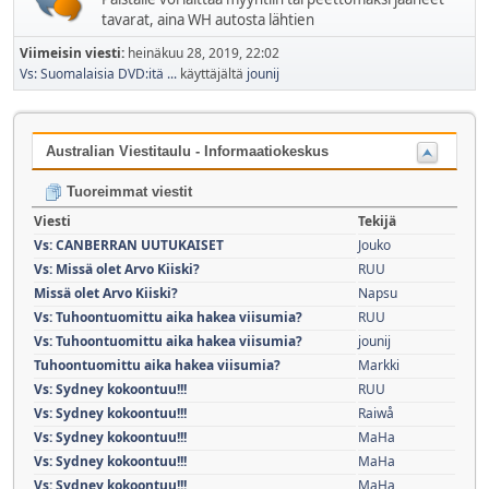
tavarat, aina WH autosta lähtien
Viimeisin viesti:
heinäkuu 28, 2019, 22:02
Vs: Suomalaisia DVD:itä ...
käyttäjältä
jounij
Australian Viestitaulu - Informaatiokeskus
Tuoreimmat viestit
Viesti
Tekijä
Vs: CANBERRAN UUTUKAISET
Jouko
Vs: Missä olet Arvo Kiiski?
RUU
Missä olet Arvo Kiiski?
Napsu
Vs: Tuhoontuomittu aika hakea viisumia?
RUU
Vs: Tuhoontuomittu aika hakea viisumia?
jounij
Tuhoontuomittu aika hakea viisumia?
Markki
Vs: Sydney kokoontuu!!!
RUU
Vs: Sydney kokoontuu!!!
Raiwå
Vs: Sydney kokoontuu!!!
MaHa
Vs: Sydney kokoontuu!!!
MaHa
Vs: Sydney kokoontuu!!!
MaHa