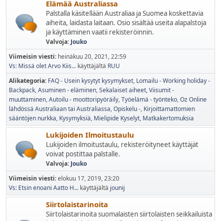
Elämää Australiassa
Palstalla käsitellään Australiaa ja Suomea koskettavia
aiheita, laidasta laitaan. Osio sisältää useita alapalstoja
ja käyttäminen vaatii rekisteröinnin.
Valvoja:
Jouko
Viimeisin viesti:
heinäkuu 20, 2021, 22:59
Vs: Missä olet Arvo Kiis...
käyttäjältä
RUU
Alikategoria
FAQ - Usein kysytyt kysymykset
Lomailu - Working holiday -
Backpack
Asuminen - eläminen
Sekalaiset aiheet
Viisumit -
muuttaminen
Autoilu - moottoripyöräily
Työelämä - työnteko
Oz Online
lähdössä Australiaan tai Australiassa
Opiskelu -
Kirjoittamattomien
sääntöjen nurkka
Kysymyksiä
Mielipide Kyselyt
Matkakertomuksia
Lukijoiden Ilmoitustaulu
Lukijoiden ilmoitustaulu, rekisteröityneet käyttäjät
voivat postittaa palstalle.
Valvoja:
Jouko
Viimeisin viesti:
elokuu 17, 2019, 23:20
Vs: Etsin enoani Aatto H...
käyttäjältä
jounij
Siirtolaistarinoita
Siirtolaistarinoita suomalaisten siirtolaisten seikkailuista