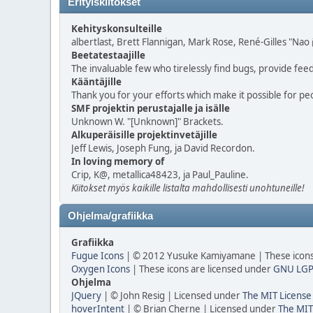
Erityiskiitokset
Kehityskonsulteille
albertlast, Brett Flannigan, Mark Rose, René-Gilles "Na
Beetatestaajille
The invaluable few who tirelessly find bugs, provide fee
Kääntäjille
Thank you for your efforts which make it possible for pe
SMF projektin perustajalle ja isälle
Unknown W. "[Unknown]" Brackets.
Alkuperäisille projektinvetäjille
Jeff Lewis, Joseph Fung, ja David Recordon.
In loving memory of
Crip, K@, metallica48423, ja Paul_Pauline.
Kiitokset myös kaikille listalta mahdollisesti unohtuneille!
Ohjelma/grafiikka
Grafiikka
Fugue Icons
| © 2012 Yusuke Kamiyamane | These icons 
Oxygen Icons
| These icons are licensed under
GNU LGP
Ohjelma
JQuery
| © John Resig | Licensed under
The MIT License
hoverIntent
| © Brian Cherne | Licensed under
The MIT