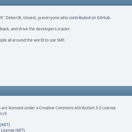
o 尚" Deberdt, tinoest, ja everyone who
contributed on GitHub
.
dback, and drive the developers crazier.
ople all around the world to use SMF.
are licensed under a Creative Commons Attribution 3.0 License
Lv3
 (MIT)
 License (MIT)