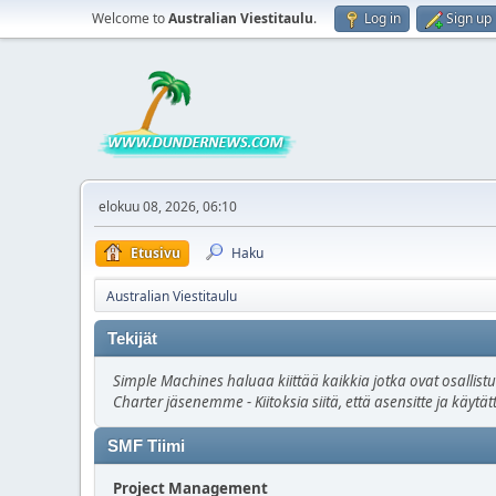
Welcome to
Australian Viestitaulu
.
Log in
Sign up
elokuu 08, 2026, 06:10
Etusivu
Haku
Australian Viestitaulu
Tekijät
Simple Machines haluaa kiittää kaikkia jotka ovat osallist
Charter jäsenemme - Kiitoksia siitä, että asensitte ja käyt
SMF Tiimi
Project Management