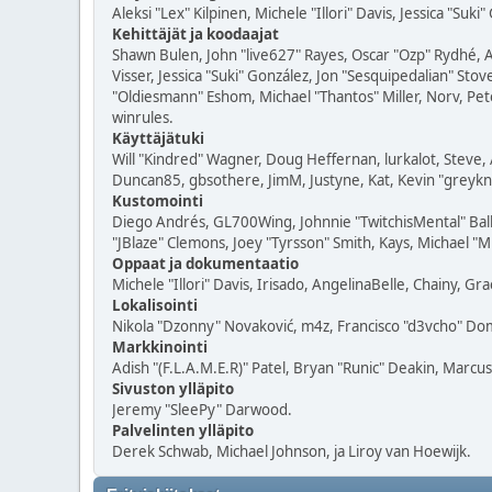
Aleksi "Lex" Kilpinen, Michele "Illori" Davis, Jessica "Suki
Kehittäjät ja koodaajat
Shawn Bulen, John "live627" Rayes, Oscar "Ozp" Rydhé, 
Visser, Jessica "Suki" González, Jon "Sesquipedalian" S
"Oldiesmann" Eshom, Michael "Thantos" Miller, Norv, Pete
winrules.
Käyttäjätuki
Will "Kindred" Wagner, Doug Heffernan, lurkalot, Steve, 
Duncan85, gbsothere, JimM, Justyne, Kat, Kevin "greykni
Kustomointi
Diego Andrés, GL700Wing, Johnnie "TwitchisMental" Bal
"JBlaze" Clemons, Joey "Tyrsson" Smith, Kays, Michael "M
Oppaat ja dokumentaatio
Michele "Illori" Davis, Irisado, AngelinaBelle, Chainy, 
Lokalisointi
Nikola "Dzonny" Novaković, m4z, Francisco "d3vcho" Do
Markkinointi
Adish "(F.L.A.M.E.R)" Patel, Bryan "Runic" Deakin, Marcu
Sivuston ylläpito
Jeremy "SleePy" Darwood.
Palvelinten ylläpito
Derek Schwab, Michael Johnson, ja Liroy van Hoewijk.