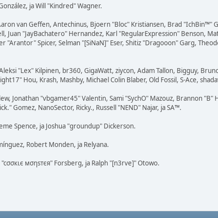
" González, ja Will "Kindred" Wagner.
Aaron van Geffen, Antechinus, Bjoern "Bloc" Kristiansen, Brad "IchBin™"
tovell, Juan "JayBachatero" Hernandez, Karl "RegularExpression" Benson, 
r "Arantor" Spicer, Selman "[SiNaN]" Eser, Shitiz "Dragooon" Garg, Theodo
Aleksi "Lex" Kilpinen, br360, GigaWatt, ziycon, Adam Tallon, Bigguy, Brun
ght17" Hou, Krash, Mashby, Michael Colin Blaber, Old Fossil, S-Ace, shad
lew, Jonathan "vbgamer45" Valentin, Sami "SychO" Mazouz, Brannon "B" H
ick." Gomez, NanoSector, Ricky., Russell "NEND" Najar, ja SA™.
Graeme Spence, ja Joshua "groundup" Dickerson.
mínguez, Robert Monden, ja Relyana.
s "cσσкιє мσηѕтєя" Forsberg, ja Ralph "[n3rve]" Otowo.