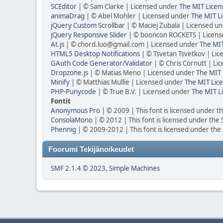
SCEditor
| © Sam Clarke | Licensed under
The MIT Licen
animaDrag
| © Abel Mohler | Licensed under
The MIT Li
jQuery Custom Scrollbar
| © Maciej Zubala | Licensed u
jQuery Responsive Slider
| © booncon ROCKETS | Licen
At.js
| © chord.luo@gmail.com | Licensed under
The MIT
HTML5 Desktop Notifications
| © Tsvetan Tsvetkov | Li
GAuth Code Generator/Validator
| © Chris Cornutt | L
Dropzone.js
| © Matias Meno | Licensed under
The MIT 
Minify
| © Matthias Mullie | Licensed under
The MIT Lice
PHP-Punycode
| © True B.V. | Licensed under
The MIT L
Fontit
Anonymous Pro
| © 2009 | This font is licensed under t
ConsolaMono
| © 2012 | This font is licensed under the
Phennig
| © 2009-2012 | This font is licensed under the
Foorumi Tekijänoikeudet
SMF 2.1.4 © 2023
,
Simple Machines