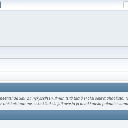
uneet tehdä SMF 2.1 nykyiselleen. Ilman teitä tämä ei olisi ollut mahdollista
ätte ohjelmistoamme, sekä kiitoksia jatkuvasta ja arvokkaasta palautteestann