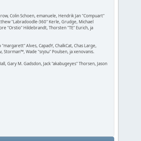
 Grow, Colin Schoen, emanuele, Hendrik Jan "Compuart"
Matthew "Labradoodle-360" Kerle, Grudge, Michael
re "Orstio" Hildebrandt, Thorsten "TE" Eurich, ja
o "margarett" Alves, CapadY, ChalkCat, Chas Large,
av, Storman™, Wade "sησω" Poulsen, ja xenovanis.
all, Gary M. Gadsdon, Jack "akabugeyes" Thorsen, Jason