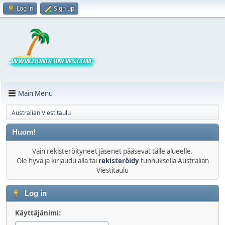
Log in
Sign up
Main Menu
Australian Viestitaulu
Huom!
Vain rekisteröityneet jäsenet pääsevät tälle alueelle.
Ole hyvä ja kirjaudu alla tai
rekisteröidy
tunnuksella Australian
Viestitaulu
Log in
Käyttäjänimi: