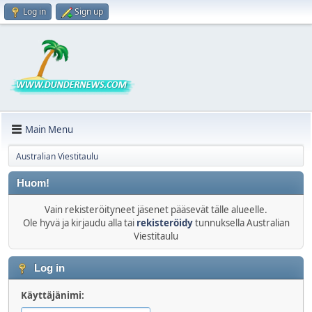
Log in
Sign up
Main Menu
Australian Viestitaulu
Huom!
Vain rekisteröityneet jäsenet pääsevät tälle alueelle.
Ole hyvä ja kirjaudu alla tai
rekisteröidy
tunnuksella Australian
Viestitaulu
Log in
Käyttäjänimi: