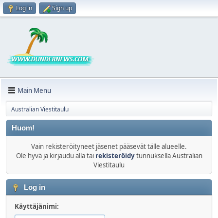
Log in
Sign up
Main Menu
Australian Viestitaulu
Huom!
Vain rekisteröityneet jäsenet pääsevät tälle alueelle.
Ole hyvä ja kirjaudu alla tai
rekisteröidy
tunnuksella Australian
Viestitaulu
Log in
Käyttäjänimi: