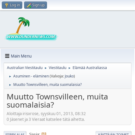
Log in
Sign up
Main Menu
Australian Viestitaulu
Viestitaulu
Elämää Australiassa
►
►
Asuminen - eläminen
(Valvoja:
Jouko
)
►
Muutto Townsvilleen, muita suomalaisia?
►
Muutto Townsvilleen, muita
suomalaisia?
Aloittaja irisxrose, syyskuu 01, 2013, 08:32
0 Jäsenet ja 3 Vieraat katselee tätä aihetta.
Sivuja
1
SIIRRY ALAS
KÄYTTÄJÄN TOIMET