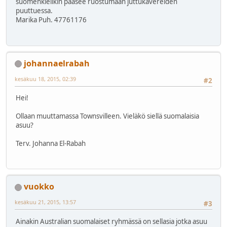
suomenkielikin paasee ruostumaan juttukavereiden
puuttuessa.
Marika Puh. 47761176
johannaelrabah
kesäkuu 18, 2015, 02:39
#2
Hei!
Ollaan muuttamassa Townsvilleen. Vieläkö siellä suomalaisia
asuu?
Terv. Johanna El-Rabah
vuokko
kesäkuu 21, 2015, 13:57
#3
Ainakin Australian suomalaiset ryhmässä on sellasia jotka asuu