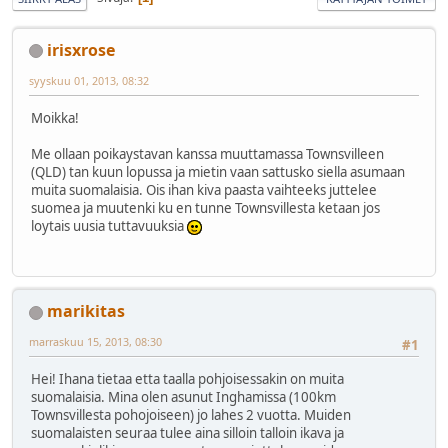
irisxrose
syyskuu 01, 2013, 08:32
Moikka!
Me ollaan poikaystavan kanssa muuttamassa Townsvilleen
(QLD) tan kuun lopussa ja mietin vaan sattusko siella asumaan
muita suomalaisia. Ois ihan kiva paasta vaihteeks juttelee
suomea ja muutenki ku en tunne Townsvillesta ketaan jos
loytais uusia tuttavuuksia
marikitas
marraskuu 15, 2013, 08:30
#1
Hei! Ihana tietaa etta taalla pohjoisessakin on muita
suomalaisia. Mina olen asunut Inghamissa (100km
Townsvillesta pohojoiseen) jo lahes 2 vuotta. Muiden
suomalaisten seuraa tulee aina silloin talloin ikava ja