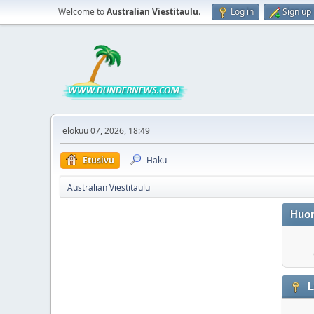
Welcome to
Australian Viestitaulu
.
Log in
Sign up
elokuu 07, 2026, 18:49
Etusivu
Haku
Australian Viestitaulu
Huo
L