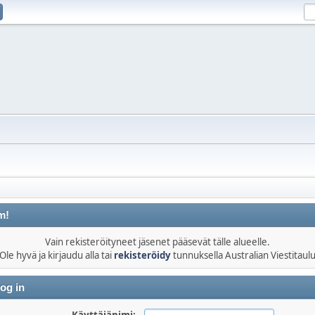
m!
Vain rekisteröityneet jäsenet pääsevät tälle alueelle.
Ole hyvä ja kirjaudu alla tai
rekisteröidy
tunnuksella Australian Viestitaul
og in