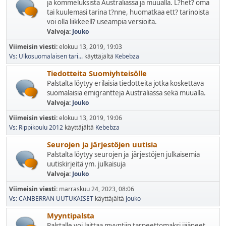
ja kommeluksista Australiassa ja muualla. L?het? oma
tai kuulemasi tarina t?nne, huomatkaa ett? tarinoista
voi olla liikkeell? useampia versioita.
Valvoja:
Jouko
Viimeisin viesti:
elokuu 13, 2019, 19:03
Vs: Ulkosuomalaisen tari...
käyttäjältä
Kebebza
Tiedotteita Suomiyhteisölle
Palstalta löytyy erilaisia tiedotteita jotka koskettava
suomalaisia emigrantteja Australiassa sekä muualla.
Valvoja:
Jouko
Viimeisin viesti:
elokuu 13, 2019, 19:06
Vs: Rippikoulu 2012
käyttäjältä
Kebebza
Seurojen ja järjestöjen uutisia
Palstalta löytyy seurojen ja järjestöjen julkaisemia
uutiskirjeitä ym. julkaisuja
Valvoja:
Jouko
Viimeisin viesti:
marraskuu 24, 2023, 08:06
Vs: CANBERRAN UUTUKAISET
käyttäjältä
Jouko
Myyntipalsta
Palstalle voi laittaa myyntiin tarpeettomaksi jääneet