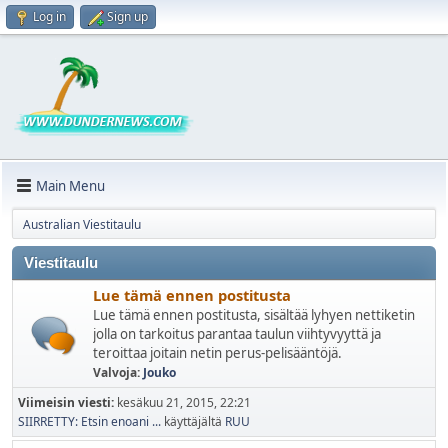
Log in
Sign up
Main Menu
Australian Viestitaulu
Viestitaulu
Lue tämä ennen postitusta
Lue tämä ennen postitusta, sisältää lyhyen nettiketin
jolla on tarkoitus parantaa taulun viihtyvyyttä ja
teroittaa joitain netin perus-pelisääntöjä.
Valvoja:
Jouko
Viimeisin viesti:
kesäkuu 21, 2015, 22:21
SIIRRETTY: Etsin enoani ...
käyttäjältä
RUU