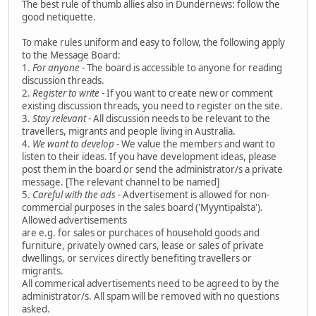
The best rule of thumb allies also in Dundernews: follow the
good netiquette.
To make rules uniform and easy to follow, the following apply
to the Message Board:
1.
For anyone
- The board is accessible to anyone for reading
discussion threads.
2.
Register to write
- If you want to create new or comment
existing discussion threads, you need to register on the site.
3.
Stay relevant
- All discussion needs to be relevant to the
travellers, migrants and people living in Australia.
4.
We want to develop
- We value the members and want to
listen to their ideas. If you have development ideas, please
post them in the board or send the administrator/s a private
message. [The relevant channel to be named]
5.
Careful with the ads
- Advertisement is allowed for non-
commercial purposes in the sales board ('Myyntipalsta').
Allowed advertisements
are e.g. for sales or purchaces of household goods and
furniture, privately owned cars, lease or sales of private
dwellings, or services directly benefiting travellers or
migrants.
All commerical advertisements need to be agreed to by the
administrator/s. All spam will be removed with no questions
asked.