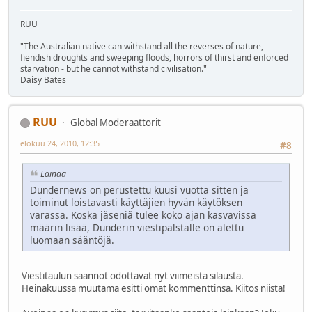
RUU
"The Australian native can withstand all the reverses of nature,
fiendish droughts and sweeping floods, horrors of thirst and enforced
starvation - but he cannot withstand civilisation."
Daisy Bates
RUU
Global Moderaattorit
elokuu 24, 2010, 12:35
#8
Lainaa
Dundernews on perustettu kuusi vuotta sitten ja
toiminut loistavasti käyttäjien hyvän käytöksen
varassa. Koska jäseniä tulee koko ajan kasvavissa
määrin lisää, Dunderin viestipalstalle on alettu
luomaan sääntöjä.
Viestitaulun saannot odottavat nyt viimeista silausta.
Heinakuussa muutama esitti omat kommenttinsa. Kiitos niista!