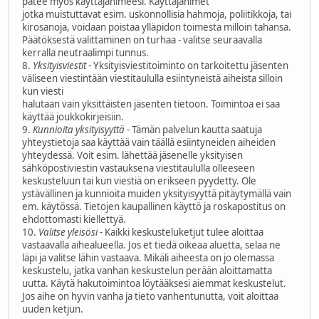
pätee myös käyttäjänimeesi. Käyttäjänimet
jotka muistuttavat esim. uskonnollisia hahmoja, poliitikkoja, tai
kirosanoja, voidaan poistaa ylläpidon toimesta milloin tahansa.
Päätöksestä valittaminen on turhaa - valitse seuraavalla
kerralla neutraalimpi tunnus.
8.
Yksityisviestit
- Yksityisviestitoiminto on tarkoitettu jäsenten
väliseen viestintään viestitaululla esiintyneistä aiheista silloin
kun viesti
halutaan vain yksittäisten jäsenten tietoon. Toimintoa ei saa
käyttää joukkokirjeisiin.
9.
Kunnioita yksityisyyttä
- Tämän palvelun kautta saatuja
yhteystietoja saa käyttää vain täällä esiintyneiden aiheiden
yhteydessä. Voit esim. lähettää jäsenelle yksityisen
sähköpostiviestin vastauksena viestitaululla olleeseen
keskusteluun tai kun viestiä on erikseen pyydetty. Ole
ystävällinen ja kunnioita muiden yksityisyyttä pitäytymällä vain
em. käytössä. Tietojen kaupallinen käyttö ja roskapostitus on
ehdottomasti kiellettyä.
10.
Valitse yleisösi
- Kaikki keskusteluketjut tulee aloittaa
vastaavalla aihealueella. Jos et tiedä oikeaa aluetta, selaa ne
läpi ja valitse lähin vastaava. Mikäli aiheesta on jo olemassa
keskustelu, jatka vanhan keskustelun perään aloittamatta
uutta. Käytä hakutoimintoa löytääksesi aiemmat keskustelut.
Jos aihe on hyvin vanha ja tieto vanhentunutta, voit aloittaa
uuden ketjun.