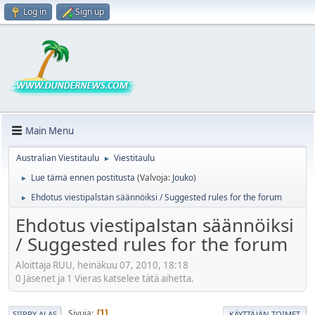
Log in
Sign up
Main Menu
Australian Viestitaulu
Viestitaulu
►
Lue tämä ennen postitusta
(Valvoja:
Jouko
)
►
Ehdotus viestipalstan säännöiksi / Suggested rules for the forum
►
Ehdotus viestipalstan säännöiksi
/ Suggested rules for the forum
Aloittaja RUU, heinäkuu 07, 2010, 18:18
0 Jäsenet ja 1 Vieras katselee tätä aihetta.
Sivuja
1
SIIRRY ALAS
KÄYTTÄJÄN TOIMET