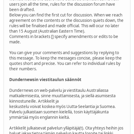
users join all the time, rules for the discussion forum have
been drafted.
Below you can find the first cut for discussion. When we reach
agreement on the contents or the discussion quiets down, the
rules will be finalised and made official. This will ocur no later
than 15 August (Australian Eastern Time).
Comments in brackets [] specify amendments or edits to be
made.
You can give your comments and suggestions by replying to
this message. To keep the messages concise, please keep the
quotes short and precise. You can refer to individual rules by
their numbers.
Dundernewsin viestitaulun säännöt
Dundernews on web-palvelu ja viestitaulu Australiassa
matkailemisesta, sinne muuttamisesta, ja siellä asumisesta
kiinnostuneille. Artikkelit ja
keskustelu voivat koskea myös Uutta-Seelantia ja Suomea.
Palvelu julkaistaan suomen kielellä, tosin käyttäjäkunta
ymmärtää myös englannin kieltä.
Artikkelit julkaisevat palvelun ylläpitäjä(t). Ota yhteys heihin jos
haluat jakaa tietoa tämän palvelun kautta [osoite tai linkki