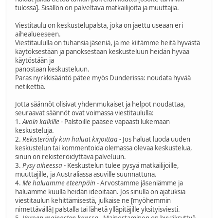
tulossa]. Sisällön on palveltava matkailijoita ja muuttajia.
Viestitaulu on keskustelupalsta, joka on jaettu useaan eri
aihealueeseen.
Viestitaululla on tuhansia jäseniä, ja me kiitämme heitä hyvästä
käytöksestään ja panoksestaan keskusteluun heidän hyvää
käytöstään ja
panostaan keskusteluun.
Paras nyrkkisääntö pätee myös Dunderissa: noudata hyvää
netikettiä.
Jotta säännöt olisivat yhdenmukaiset ja helpot noudattaa,
seuraavat säännöt ovat voimassa viestitaululla:
1.
Avoin kaikille
- Palstoille pääsee vapaasti lukemaan
keskusteluja.
2.
Rekisteröidy kun haluat kirjoittaa
- Jos haluat luoda uuden
keskustelun tai kommentoida olemassa olevaa keskustelua,
sinun on rekisteröidyttävä palveluun.
3.
Pysy aiheessa
- Keskustelun tulee pysyä matkailijoille,
muuttajille, ja Australiassa asuville suunnattuna.
4.
Me haluamme eteenpäin
- Arvostamme jäseniämme ja
haluamme kuulla heidän ideoitaan. Jos sinulla on ajatuksia
viestitaulun kehittämisestä, julkaise ne [myöhemmin
nimettävällä] palstalla tai lähetä ylläpitäjille yksityisviesti.
5.
Varoen mainosten kanssa
- Mainostaminen on hyväksyttyä