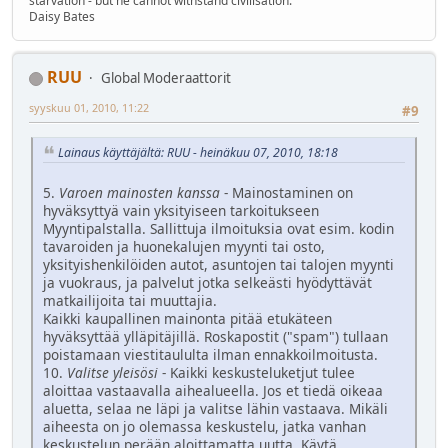
starvation - but he cannot withstand civilisation."
Daisy Bates
RUU
Global Moderaattorit
syyskuu 01, 2010, 11:22
#9
Lainaus käyttäjältä: RUU - heinäkuu 07, 2010, 18:18
5.
Varoen mainosten kanssa
- Mainostaminen on
hyväksyttyä vain yksityiseen tarkoitukseen
Myyntipalstalla. Sallittuja ilmoituksia ovat esim. kodin
tavaroiden ja huonekalujen myynti tai osto,
yksityishenkilöiden autot, asuntojen tai talojen myynti
ja vuokraus, ja palvelut jotka selkeästi hyödyttävät
matkailijoita tai muuttajia.
Kaikki kaupallinen mainonta pitää etukäteen
hyväksyttää ylläpitäjillä. Roskapostit ("spam") tullaan
poistamaan viestitaululta ilman ennakkoilmoitusta.
10.
Valitse yleisösi
- Kaikki keskusteluketjut tulee
aloittaa vastaavalla aihealueella. Jos et tiedä oikeaa
aluetta, selaa ne läpi ja valitse lähin vastaava. Mikäli
aiheesta on jo olemassa keskustelu, jatka vanhan
keskustelun perään aloittamatta uutta. Käytä