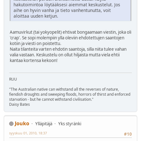
hakutoimintoa löytääksesi aiemmat keskustelut. Jos
aihe on hyvin vanha ja tieto vanhentunutta, voit
aloittaa uuden ketjun.
Aamuvirkut (tai yokyopelit) ehtivat bongaamaan viestin, joka oli
'crap'. Se sopi molempiin ylla oleviin ehdotettujen saantojen
kotiin ja viesti on poistettu.
Naita tilanteita varten ehdotin saantoja, silla niita tulee vahan
valia vastaan. Keskustelu on ollut hiljaista mutta viela ehtii
kantaa kortensa kekoon!
RUU
"The Australian native can withstand all the reverses of nature,
fiendish droughts and sweeping floods, horrors of thirst and enforced
starvation - but he cannot withstand civilisation."
Daisy Bates
Jouko
Ylläpitäjä
Yks styränki
syyskuu 01, 2010, 18:37
#10