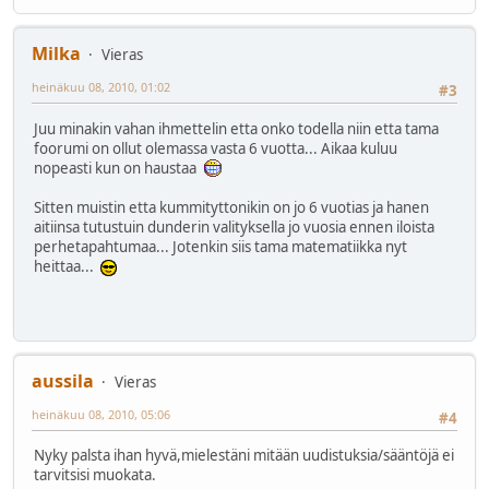
Milka
Vieras
heinäkuu 08, 2010, 01:02
#3
Juu minakin vahan ihmettelin etta onko todella niin etta tama
foorumi on ollut olemassa vasta 6 vuotta... Aikaa kuluu
nopeasti kun on haustaa
Sitten muistin etta kummityttonikin on jo 6 vuotias ja hanen
aitiinsa tutustuin dunderin valityksella jo vuosia ennen iloista
perhetapahtumaa... Jotenkin siis tama matematiikka nyt
heittaa...
aussila
Vieras
heinäkuu 08, 2010, 05:06
#4
Nyky palsta ihan hyvä,mielestäni mitään uudistuksia/sääntöjä ei
tarvitsisi muokata.