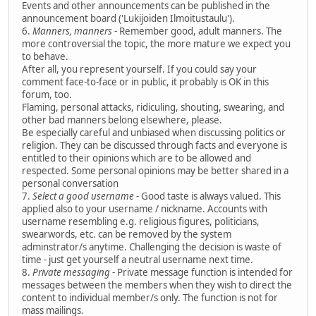
Events and other announcements can be published in the
announcement board ('Lukijoiden Ilmoitustaulu').
6.
Manners, manners
- Remember good, adult manners. The
more controversial the topic, the more mature we expect you
to behave.
After all, you represent yourself. If you could say your
comment face-to-face or in public, it probably is OK in this
forum, too.
Flaming, personal attacks, ridiculing, shouting, swearing, and
other bad manners belong elsewhere, please.
Be especially careful and unbiased when discussing politics or
religion. They can be discussed through facts and everyone is
entitled to their opinions which are to be allowed and
respected. Some personal opinions may be better shared in a
personal conversation
7.
Select a good username
- Good taste is always valued. This
applied also to your username / nickname. Accounts with
username resembling e.g. religious figures, politicians,
swearwords, etc. can be removed by the system
adminstrator/s anytime. Challenging the decision is waste of
time - just get yourself a neutral username next time.
8.
Private messaging
- Private message function is intended for
messages between the members when they wish to direct the
content to individual member/s only. The function is not for
mass mailings.