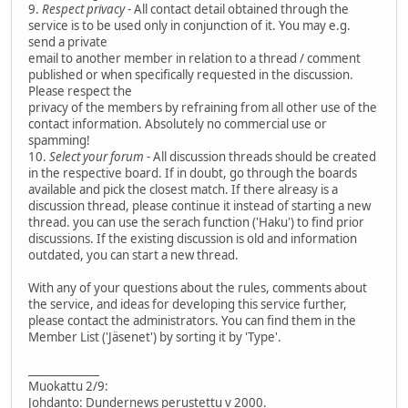
9.
Respect privacy
- All contact detail obtained through the
service is to be used only in conjunction of it. You may e.g.
send a private
email to another member in relation to a thread / comment
published or when specifically requested in the discussion.
Please respect the
privacy of the members by refraining from all other use of the
contact information. Absolutely no commercial use or
spamming!
10.
Select your forum
- All discussion threads should be created
in the respective board. If in doubt, go through the boards
available and pick the closest match. If there alreasy is a
discussion thread, please continue it instead of starting a new
thread. you can use the serach function ('Haku') to find prior
discussions. If the existing discussion is old and information
outdated, you can start a new thread.
With any of your questions about the rules, comments about
the service, and ideas for developing this service further,
please contact the administrators. You can find them in the
Member List ('Jäsenet') by sorting it by 'Type'.
_____________
Muokattu 2/9:
Johdanto: Dundernews perustettu v 2000.