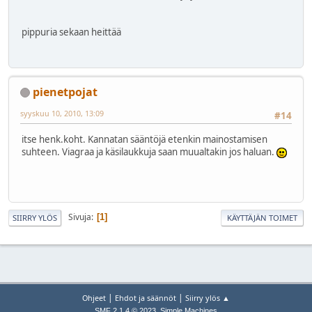
pippuria sekaan heittää
pienetpojat
syyskuu 10, 2010, 13:09
#14
itse henk.koht. Kannatan sääntöjä etenkin mainostamisen
suhteen. Viagraa ja käsilaukkuja saan muualtakin jos haluan.
Sivuja
1
SIIRRY YLÖS
KÄYTTÄJÄN TOIMET
|
|
Ohjeet
Ehdot ja säännöt
Siirry ylös ▲
,
SMF 2.1.4 © 2023
Simple Machines