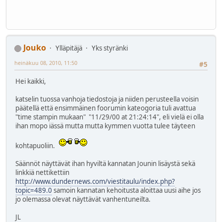
Jouko
Ylläpitäjä
Yks styränki
heinäkuu 08, 2010, 11:50
#5
Hei kaikki,
katselin tuossa vanhoja tiedostoja ja niiden perusteella voisin
päätellä että ensimmäinen foorumin kateogoria tuli avattua
"time stampin mukaan" "11/29/00 at 21:24:14", eli vielä ei olla
ihan mopo iässä mutta mutta kymmen vuotta tulee täyteen
kohtapuoliin.
Säännöt näyttävät ihan hyviltä kannatan Jounin lisäystä sekä
linkkiä nettikettiin
http://www.dundernews.com/viestitaulu/index.php?
topic=489.0
samoin kannatan kehoitusta aloittaa uusi aihe jos
jo olemassa olevat näyttävät vanhentuneilta.
JL