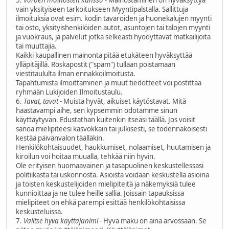
vain yksityiseen tarkoitukseen Myyntipalstalla. Sallittuja
ilmoituksia ovat esim. kodin tavaroiden ja huonekalujen myynti
tai osto, yksityishenkilöiden autot, asuntojen tai talojen myynti
ja vuokraus, ja palvelut jotka selkeästi hyödyttävät matkailijoita
tai muuttajia.
Kaikki kaupallinen mainonta pitää etukäteen hyväksyttää
ylläpitäjillä. Roskapostit ("spam") tullaan poistamaan
viestitaululta ilman ennakkoilmoitusta.
Tapahtumista ilmoittaminen ja muut tiedotteet voi postittaa
ryhmään Lukijoiden Ilmoitustaulu.
6.
Tavat, tavat
- Muista hyvät, aikuiset käytöstavat. Mitä
haastavampi aihe, sen kypsemmin odotamme sinun
käyttäytyvän. Edustathan kuitenkin itseäsi täällä. Jos voisit
sanoa mielipiteesi kasvokkain tai julkisesti, se todennäköisesti
kestää päivänvalon täälläkin.
Henkilökohtaisuudet, haukkumiset, nolaamiset, huutamisen ja
kiroilun voi hoitaa muualla, tehkää niin hyvin.
Ole erityisen huomaavainen ja tasapuolinen keskustellessasi
politiikasta tai uskonnosta. Asioista voidaan keskustella asioina
ja toisten keskustelijoiden mielipiteitä ja näkemyksiä tulee
kunnioittaa ja ne tulee heille sallia. Joissain tapauksissa
mielipiteet on ehkä parempi esittää henkilökohtaisissa
keskusteluissa.
7.
Valitse hyvä käyttäjänimi
- Hyvä maku on aina arvossaan. Se