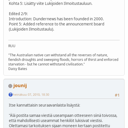
Kohta 5: Lisätty viite Lukijoiden Ilmoitustauluun.
Edited 2/9:
Introduction: Dundernews has been founded in 2000.
Point 5: Added reference to the announcement board
(Lukijoiden Ilmoitustaulu).
RUU
"The Australian native can withstand all the reverses of nature,
fiendish droughts and sweeping floods, horrors of thirst and enforced
starvation - but he cannot withstand civilisation."
Daisy Bates
jounij
heinäkuu 07, 2010, 18:30
#1
Itse kannattaisin seuraavanlaista lisäystä:
"Älä postita samaa viestiä useampaan otteeseen siinä toivossa,
että mahdollisesti useammat henkilöt lukisivat viestisi.
Olettamasi tarkoituksen sijaan moneen kertaan postitettu