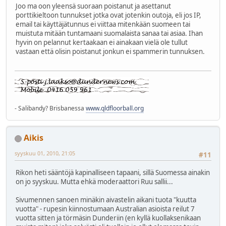
Joo ma oon yleensä suoraan poistanut ja asettanut
porttikieltoon tunnukset jotka ovat jotenkin outoja, eli jos IP,
email tai käyttäjätunnus ei viittaa mitenkään suomeen tai
muistuta mitään tuntamaani suomalaista sanaa tai asiaa. Ihan
hyvin on pelannut kertaakaan ei ainakaan vielä ole tullut
vastaan että olisin poistanut jonkun ei spammerin tunnuksen.
- Salibandy? Brisbanessa
www.qldfloorball.org
Aikis
syyskuu 01, 2010, 21:05
#11
Rikon heti sääntöjä kapinalliseen tapaani, sillä Suomessa ainakin
on jo syyskuu. Mutta ehkä moderaattori Ruu sallii...
Sivumennen sanoen minäkin aivastelin aikani tuota "kuutta
vuotta" - rupesin kiinnostumaan Australian asioista reilut 7
vuotta sitten ja törmäsin Dunderiin (en kyllä kuollaksenikaan