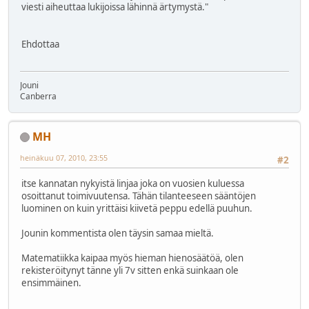
viesti aiheuttaa lukijoissa lähinnä ärtymystä."
Ehdottaa
Jouni
Canberra
MH
heinäkuu 07, 2010, 23:55
#2
itse kannatan nykyistä linjaa joka on vuosien kuluessa
osoittanut toimivuutensa. Tähän tilanteeseen sääntöjen
luominen on kuin yrittäisi kiivetä peppu edellä puuhun.
Jounin kommentista olen täysin samaa mieltä.
Matematiikka kaipaa myös hieman hienosäätöä, olen
rekisteröitynyt tänne yli 7v sitten enkä suinkaan ole
ensimmäinen.