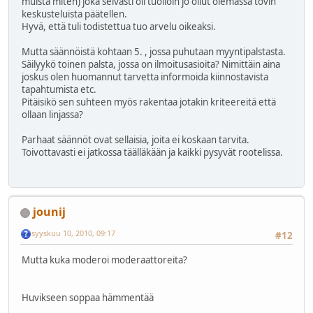
muista miten) joka selvästi oli tuolloin jo ollut olemassa tovin
keskusteluista päätellen.
Hyvä, että tuli todistettua tuo arvelu oikeaksi.
Mutta säännöistä kohtaan 5. , jossa puhutaan myyntipalstasta.
Säilyykö toinen palsta, jossa on ilmoitusasioita? Nimittäin aina
joskus olen huomannut tarvetta informoida kiinnostavista
tapahtumista etc.
Pitäisikö sen suhteen myös rakentaa jotakin kriteereitä että
ollaan linjassa?
Parhaat säännöt ovat sellaisia, joita ei koskaan tarvita.
Toivottavasti ei jatkossa täälläkään ja kaikki pysyvät rootelissa.
jounij
syyskuu 10, 2010, 09:17
#12
Mutta kuka moderoi moderaattoreita?
Huvikseen soppaa hämmentää