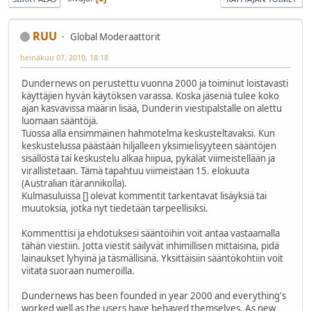
RUU
Global Moderaattorit
heinäkuu 07, 2010, 18:18
Dundernews on perustettu vuonna 2000 ja toiminut loistavasti
käyttäjien hyvän käytöksen varassa. Koska jäseniä tulee koko
ajan kasvavissa määrin lisää, Dunderin viestipalstalle on alettu
luomaan sääntöjä.
Tuossa alla ensimmäinen hahmotelma keskusteltavaksi. Kun
keskustelussa päästään hiljalleen yksimielisyyteen sääntöjen
sisällöstä tai keskustelu alkaa hiipua, pykälät viimeistellään ja
virallistetaan. Tämä tapahtuu viimeistään 15. elokuuta
(Australian itärannikolla).
Kulmasuluissa [] olevat kommentit tarkentavat lisäyksiä tai
muutoksia, jotka nyt tiedetään tarpeellisiksi.
Kommenttisi ja ehdotuksesi sääntöihin voit antaa vastaamalla
tähän viestiin. Jotta viestit säilyvät inhimillisen mittaisina, pidä
lainaukset lyhyinä ja täsmällisinä. Yksittäisiin sääntökohtiin voit
viitata suoraan numeroilla.
Dundernews has been founded in year 2000 and everything's
worked well as the users have behaved themselves. As new