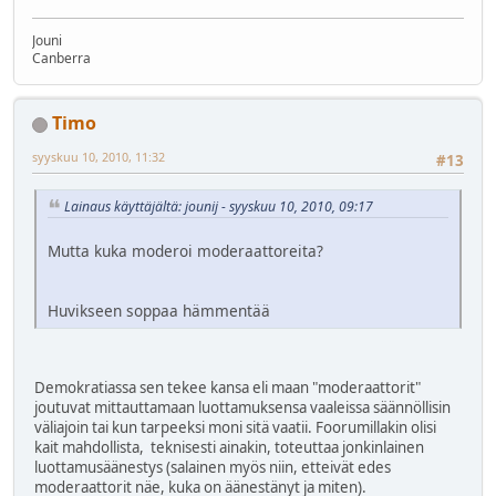
Jouni
Canberra
Timo
syyskuu 10, 2010, 11:32
#13
Lainaus käyttäjältä: jounij - syyskuu 10, 2010, 09:17
Mutta kuka moderoi moderaattoreita?
Huvikseen soppaa hämmentää
Demokratiassa sen tekee kansa eli maan "moderaattorit"
joutuvat mittauttamaan luottamuksensa vaaleissa säännöllisin
väliajoin tai kun tarpeeksi moni sitä vaatii. Foorumillakin olisi
kait mahdollista, teknisesti ainakin, toteuttaa jonkinlainen
luottamusäänestys (salainen myös niin, etteivät edes
moderaattorit näe, kuka on äänestänyt ja miten).