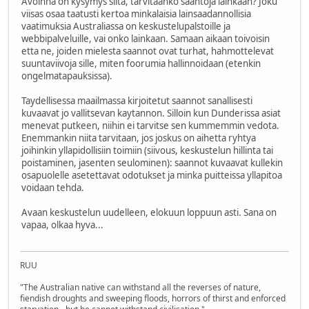
Avoinna on kysymys siita, tarvitaanko saantoja lainkaan? Joku
viisas osaa taatusti kertoa minkalaisia lainsaadannollisia
vaatimuksia Australiassa on keskustelupalstoille ja
webbipalveluille, vai onko lainkaan. Samaan aikaan toivoisin
etta ne, joiden mielesta saannot ovat turhat, hahmottelevat
suuntaviivoja sille, miten foorumia hallinnoidaan (etenkin
ongelmatapauksissa).
Taydellisessa maailmassa kirjoitetut saannot sanallisesti
kuvaavat jo vallitsevan kaytannon. Silloin kun Dunderissa asiat
menevat putkeen, niihin ei tarvitse sen kummemmin vedota.
Enemmankin niita tarvitaan, jos joskus on aihetta ryhtya
joihinkin yllapidollisiin toimiin (siivous, keskustelun hillinta tai
poistaminen, jasenten seulominen): saannot kuvaavat kullekin
osapuolelle asetettavat odotukset ja minka puitteissa yllapitoa
voidaan tehda.
Avaan keskustelun uudelleen, elokuun loppuun asti. Sana on
vapaa, olkaa hyva...
RUU
"The Australian native can withstand all the reverses of nature,
fiendish droughts and sweeping floods, horrors of thirst and enforced