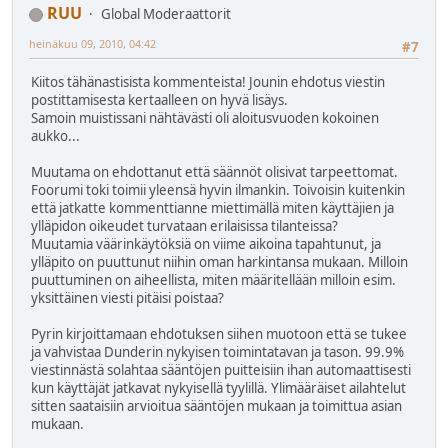
RUU
Global Moderaattorit
heinäkuu 09, 2010, 04:42
#7
Kiitos tähänastisista kommenteista! Jounin ehdotus viestin
postittamisesta kertaalleen on hyvä lisäys.
Samoin muistissani nähtävästi oli aloitusvuoden kokoinen
aukko...
Muutama on ehdottanut että säännöt olisivat tarpeettomat.
Foorumi toki toimii yleensä hyvin ilmankin. Toivoisin kuitenkin
että jatkatte kommenttianne miettimällä miten käyttäjien ja
ylläpidon oikeudet turvataan erilaisissa tilanteissa?
Muutamia väärinkäytöksiä on viime aikoina tapahtunut, ja
ylläpito on puuttunut niihin oman harkintansa mukaan. Milloin
puuttuminen on aiheellista, miten määritellään milloin esim.
yksittäinen viesti pitäisi poistaa?
Pyrin kirjoittamaan ehdotuksen siihen muotoon että se tukee
ja vahvistaa Dunderin nykyisen toimintatavan ja tason. 99.9%
viestinnästä solahtaa sääntöjen puitteisiin ihan automaattisesti
kun käyttäjät jatkavat nykyisellä tyylillä. Ylimääräiset ailahtelut
sitten saataisiin arvioitua sääntöjen mukaan ja toimittua asian
mukaan.