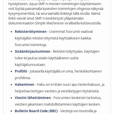
hyödykseen. Apua SMF:n monien toimintojen käyttämiseen
voit löytää painamalla kyseisten toimintojen ohgessa näkyvää
kysymysmerkkiä, tai seuraamalla linkkejä tällä sivulla. Nämä
linkit vievät sinut SMF:n keskitetysti ylläpitämään
dokumentaation Simple Machinesin virallisella kotisivustolla.
Rekisteröityminen
- Useimmat foorumit vaativat
käyttäjältä rekisteröitymistä käyttääkseen kaikkia
foorumin toimintoja.
Sisäänkirjautuminen
- Rekisteröidyttyään, käyttäjien
tulee kirjautua sisään käyttääkseen uutta
käyttäjätunnustaan.
Profiilit
- Jokaisella käyttäjällä on oma, henkilökohtainen
profiilinsa.
Hakeminen
- Haku on erittäin suuri apu tiedonhakuun, ja
helpottaa tiettyjen viestien ja viestiketjujen löytämistä.
Viestin lähettäminen
- Foorumien keskeisin tarkoitus,
viestien jakamisen mahdollistaminen käyttäjien kesken.
Bulletin Board Code (BBC)
- Viestejä voi muotoilla ja