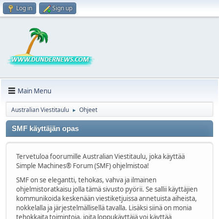
Log in
Sign up
Main Menu
Australian Viestitaulu
Ohjeet
►
SMF käyttäjän opas
Tervetuloa foorumille Australian Viestitaulu, joka käyttää
Simple Machines® Forum (SMF) ohjelmistoa!
SMF on se elegantti, tehokas, vahva ja ilmainen
ohjelmistoratkaisu jolla tämä sivusto pyörii. Se sallii käyttäjien
kommunikoida keskenään viestiketjuissa annetuista aiheista,
nokkelalla ja järjestelmällisellä tavalla. Lisäksi siinä on monia
tehokkaita toimintoja, joita loppukäyttäjä voi käyttää