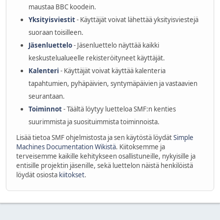
maustaa BBC koodein.
Yksityisviestit
- Käyttäjät voivat lähettää yksityisviestejä
suoraan toisilleen.
Jäsenluettelo
- Jäsenluettelo näyttää kaikki
keskustelualueelle rekisteröityneet käyttäjät.
Kalenteri
- Käyttäjät voivat käyttää kalenteria
tapahtumien, pyhäpäivien, syntymäpäivien ja vastaavien
seurantaan.
Toiminnot
- Täältä löytyy luetteloa SMF:n kenties
suurimmista ja suosituimmista toiminnoista.
Lisää tietoa SMF ohjelmistosta ja sen käytöstä löydät
Simple
Machines Documentation Wikistä
. Kiitoksemme ja
terveisemme kaikille kehitykseen osallistuneille, nykyisille ja
entisille projektin jäsenille, sekä luettelon näistä henkilöistä
löydät osiosta
kiitokset
.