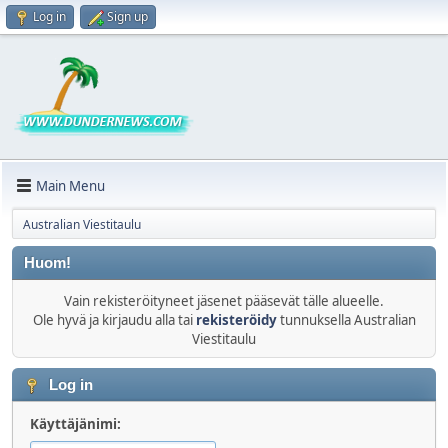
Log in
Sign up
Main Menu
Australian Viestitaulu
Huom!
Vain rekisteröityneet jäsenet pääsevät tälle alueelle.
Ole hyvä ja kirjaudu alla tai
rekisteröidy
tunnuksella Australian
Viestitaulu
Log in
Käyttäjänimi: