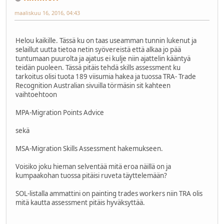
maaliskuu 16, 2016, 04:43
Helou kaikille. Tässä ku on taas useamman tunnin lukenut ja
selaillut uutta tietoa netin syövereistä että alkaa jo pää
tuntumaan puurolta ja ajatus ei kulje niin ajattelin kääntyä
teidän puoleen. Tässä pitäis tehdä skills assessment ku
tarkoitus olisi tuota 189 viisumia hakea ja tuossa TRA- Trade
Recognition Australian sivuilla törmäsin sit kahteen
vaihtoehtoon
MPA-Migration Points Advice
sekä
MSA-Migration Skills Assessment hakemukseen.
Voisiko joku hieman selventää mitä eroa näillä on ja
kumpaakohan tuossa pitäisi ruveta täyttelemään?
SOL-listalla ammattini on painting trades workers niin TRA olis
mitä kautta assessment pitäis hyväksyttää.