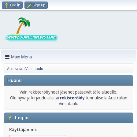
Log in
Sign up
Main Menu
Australian Viestitaulu
Huom!
Vain rekisteröityneet jäsenet pääsevät tälle alueelle.
Ole hyvä ja kirjaudu alla tai
rekisteröidy
tunnuksella Australian
Viestitaulu
Log in
Käyttäjänimi: